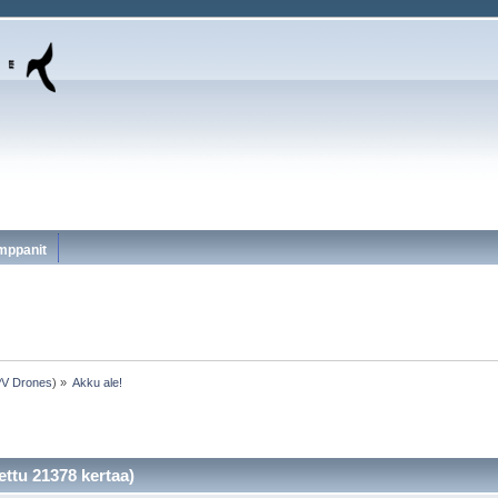
mppanit
V Drones
) »
Akku ale!
ettu 21378 kertaa)