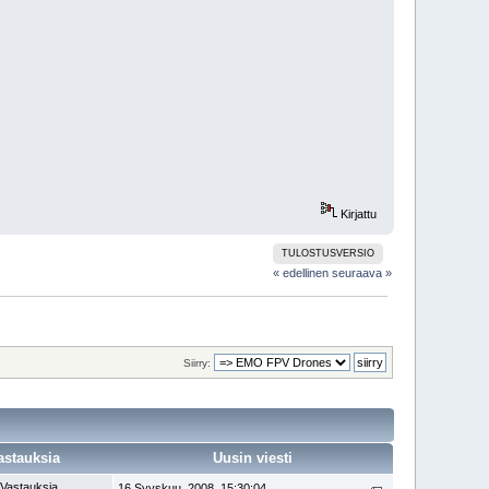
Kirjattu
TULOSTUSVERSIO
« edellinen
seuraava »
Siirry:
astauksia
Uusin viesti
 Vastauksia
16 Syyskuu, 2008, 15:30:04