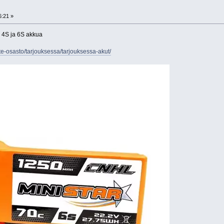
6:21 »
 4S ja 6S akkua
e-osasto/tarjouksessa/tarjouksessa-akut/