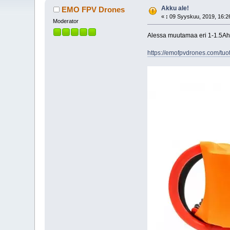
Akku ale!
EMO FPV Drones
«
:
09 Syyskuu, 2019, 16:2
Moderator
Alessa muutamaa eri 1-1.5Ah
https://emofpvdrones.com/tuot