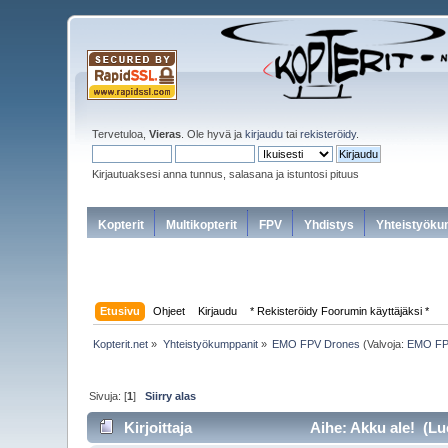
Tervetuloa,
Vieras
. Ole hyvä ja
kirjaudu
tai
rekisteröidy
.
Kirjautuaksesi anna tunnus, salasana ja istuntosi pituus
Kopterit
Multikopterit
FPV
Yhdistys
Yhteistyöku
Etusivu
Ohjeet
Kirjaudu
* Rekisteröidy Foorumin käyttäjäksi *
Kopterit.net
»
Yhteistyökumppanit
»
EMO FPV Drones
(Valvoja:
EMO FP
Sivuja: [
1
]
Siirry alas
Kirjoittaja
Aihe: Akku ale! (Lu