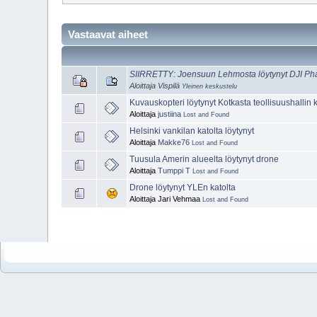
Vastaavat aiheet
SIIRRETTY: Joensuun Lehmosta löytynyt DJI P
Aloittaja
Vispilä
Yleinen keskustelu
Kuvauskopteri löytynyt Kotkasta teollisuushallin k
Aloittaja
justiina
Lost and Found
Helsinki vankilan katolta löytynyt
Aloittaja
Makke76
Lost and Found
Tuusula Amerin alueelta löytynyt drone
Aloittaja
Tumppi T
Lost and Found
Drone löytynyt YLEn katolta
Aloittaja Jari Vehmaa
Lost and Found