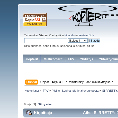
Tervetuloa,
Vieras
. Ole hyvä ja
kirjaudu
tai
rekisteröidy
.
Kirjautuaksesi anna tunnus, salasana ja istuntosi pituus
Kopterit
Multikopterit
FPV
Yhdistys
Yhteistyöku
Etusivu
Ohjeet
Kirjaudu
* Rekisteröidy Foorumin käyttäjäksi *
Kopterit.net
»
FPV
»
Yleinen keskustelu ilmakuvauksesta
»
SIIRRETTY: 
Sivuja: [
1
]
Siirry alas
Kirjoittaja
Aihe: SIIRRETTY: D