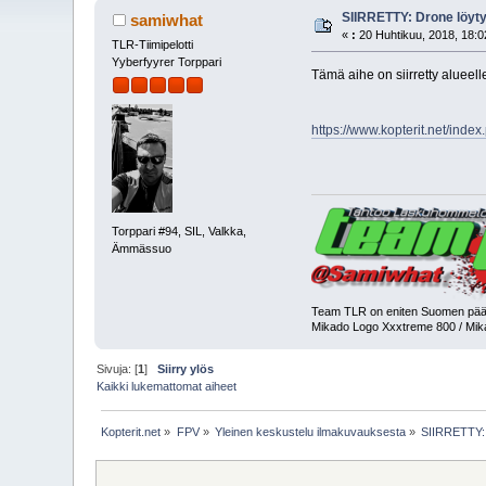
SIIRRETTY: Drone löyty
samiwhat
«
:
20 Huhtikuu, 2018, 18:0
TLR-Tiimipelotti
Yyberfyyrer Torppari
Tämä aihe on siirretty alueel
https://www.kopterit.net/inde
Torppari #94, SIL, Valkka,
Ämmässuo
Team TLR on eniten Suomen pääk
Mikado Logo Xxxtreme 800 / Mi
Sivuja: [
1
]
Siirry ylös
Kaikki lukemattomat aiheet
Kopterit.net
»
FPV
»
Yleinen keskustelu ilmakuvauksesta
»
SIIRRETTY: 