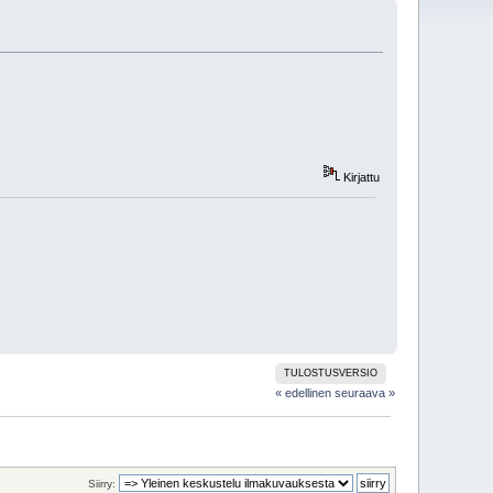
Kirjattu
TULOSTUSVERSIO
« edellinen
seuraava »
Siirry: