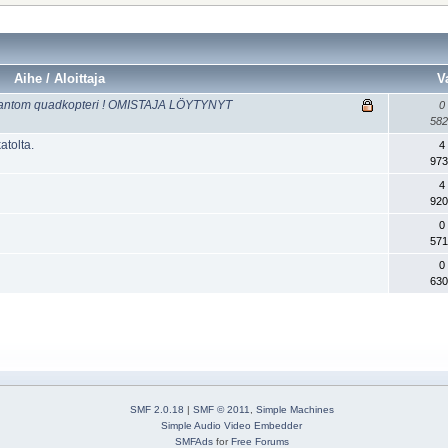
Aihe / Aloittaja
V
hantom quadkopteri ! OMISTAJA LÖYTYNYT
0
582
atolta.
4
973
4
920
0
571
0
630
SMF 2.0.18
|
SMF © 2011
,
Simple Machines
Simple Audio Video Embedder
SMFAds
for
Free Forums