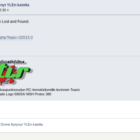
nyt YLEn katolta
2:32 »
le Lost and Found.
x.php?topic=32015.0
aupunkiseudun RC-lennokkikentille levinnein Teami.
kado Logo 690SX/ MSH Protos 380
Drone löytynyt YLEn katolta