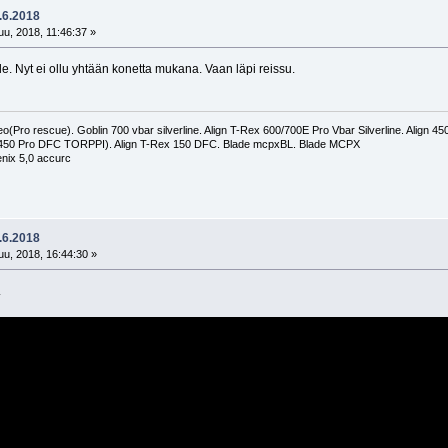
.6.2018
u, 2018, 11:46:37 »
olle. Nyt ei ollu yhtään konetta mukana. Vaan läpi reissu.
(Pro rescue). Goblin 700 vbar silverline. Align T-Rex 600/700E Pro Vbar Silverline. Align 
 450 Pro DFC TORPPI). Align T-Rex 150 DFC. Blade mcpxBL. Blade MCPX
nix 5,0 accurc
.6.2018
u, 2018, 16:44:30 »
.