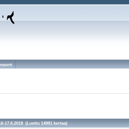
mppanit
-17.6.2018 (Luettu 14991 kertaa)