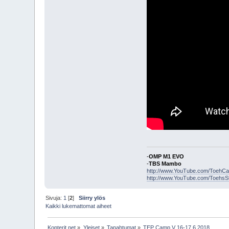
-
OMP M1 EVO
-
TBS Mambo
http://www.YouTube.com/ToehC
http://www.YouTube.com/ToehsS
Sivuja:
1
[
2
]
Siirry ylös
Kaikki lukemattomat aiheet
Kopterit.net
»
Yleiset
»
Tapahtumat
»
TEP Camp V 16-17.6.2018