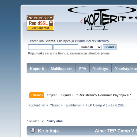
Tervetuloa,
Vieras
. Ole hyvä ja
kirjaudu
tai
rekisteröidy
.
Kirjautuaksesi anna tunnus, salasana ja istuntosi pituus
Kopterit
Multikopterit
FPV
Yhdistys
Yhteistyöku
Etusivu
Ohjeet
Kirjaudu
* Rekisteröidy Foorumin käyttäjäksi *
Kopterit.net
»
Yleiset
»
Tapahtumat
»
TEP Camp V 16-17.6.2018
Sivuja:
1
[
2
]
Siirry alas
Kirjoittaja
Aihe: TEP Camp V 16