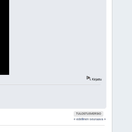
Kirjattu
TULOSTUSVERSIO
« edellinen
seuraava »