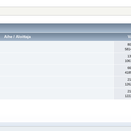
Aihe / Aloittaja
V
80
581
13
106
66
418
21
126
21
122