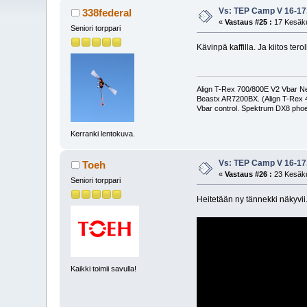
Vs: TEP Camp V 16-17
338federal
«
Vastaus #25 :
17 Kesäku
Seniori torppari
Kävinpä kaffilla. Ja kiitos ter
Align T-Rex 700/800E V2 Vbar Neo
Beastx AR7200BX. (Align T-Rex
Vbar control. Spektrum DX8 phoe
Kerranki lentokuva.
Vs: TEP Camp V 16-17
Toeh
«
Vastaus #26 :
23 Kesäku
Seniori torppari
Heitetään ny tännekki näkyvii
Kaikki toimii savulla!