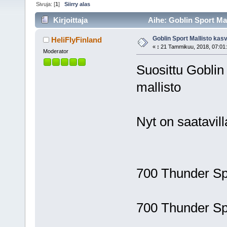
Sivuja: [
1
]
Siirry alas
Kirjoittaja
Aihe: Goblin Sport Mal
Goblin Sport Mallisto kas
HeliFlyFinland
«
:
21 Tammikuu, 2018, 07:01:
Moderator
Suosittu Goblin
mallisto
Nyt on saatavill
700 Thunde
700 Thunder S