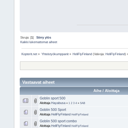
Sivuja: [
1
]
Siirry ylös
Kaikki lukemattomat aiheet
Kopterit.net
»
Yhteistyökumppanit
»
HeliFlyFinland
(Valvoja:
HeliFlyFinland
) 
Vastaavat aiheet
Aihe / Aloittaja
Goblin sport 500
Aloittaja
Hayabusa
«
1
2
3
4
»
SAB
Goblin 500 Sport
Aloittaja
HeliFlyFinland
HeliFlyFinland
Goblin 500 sport combo
Aloittaja
HeliFlyFinland
HeliFlyFinland