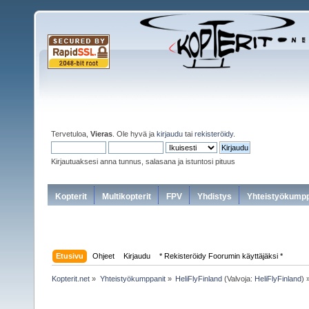
Tervetuloa,
Vieras
. Ole hyvä ja
kirjaudu
tai
rekisteröidy
.
Kirjautuaksesi anna tunnus, salasana ja istuntosi pituus
Kopterit
Multikopterit
FPV
Yhdistys
Yhteistyökumpp
Etusivu
Ohjeet
Kirjaudu
* Rekisteröidy Foorumin käyttäjäksi *
Kopterit.net
»
Yhteistyökumppanit
»
HeliFlyFinland
(Valvoja:
HeliFlyFinland
) 