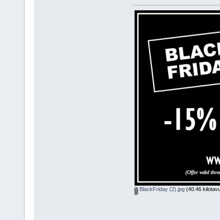
BlackFriday (2).jpg
(40.46 kilotav