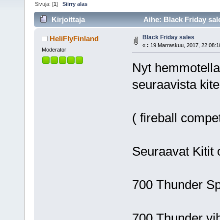
Sivuja: [
1
]
Siirry alas
Kirjoittaja
Aihe: Black Friday sal
Black Friday sales
HeliFlyFinland
«
:
19 Marraskuu, 2017, 22:08:1
Moderator
Nyt hemmotellaa
seuraavista kite
( fireball compet
Seuraavat Kitit 
700 Thunder Sp
700 Thunder vi