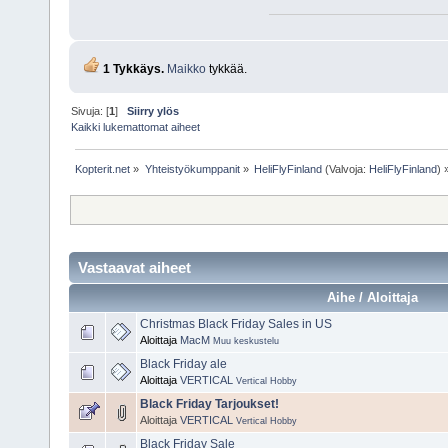
1 Tykkäys.
Maikko
tykkää.
Sivuja: [
1
]
Siirry ylös
Kaikki lukemattomat aiheet
Kopterit.net
»
Yhteistyökumppanit
»
HeliFlyFinland
(Valvoja:
HeliFlyFinland
) 
Vastaavat aiheet
Aihe / Aloittaja
Christmas Black Friday Sales in US
Aloittaja
MacM
Muu keskustelu
Black Friday ale
Aloittaja
VERTICAL
Vertical Hobby
Black Friday Tarjoukset!
Aloittaja
VERTICAL
Vertical Hobby
Black Friday Sale