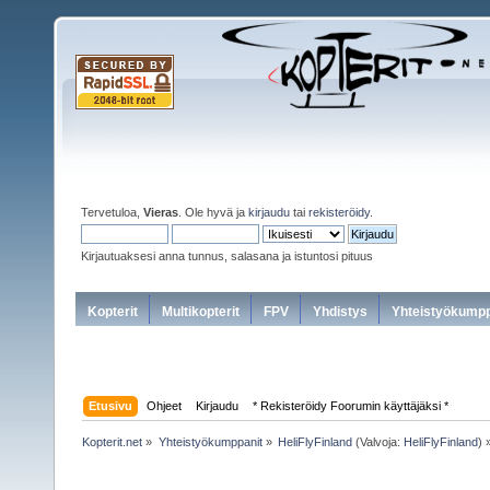
Tervetuloa,
Vieras
. Ole hyvä ja
kirjaudu
tai
rekisteröidy
.
Kirjautuaksesi anna tunnus, salasana ja istuntosi pituus
Kopterit
Multikopterit
FPV
Yhdistys
Yhteistyökumpp
Etusivu
Ohjeet
Kirjaudu
* Rekisteröidy Foorumin käyttäjäksi *
Kopterit.net
»
Yhteistyökumppanit
»
HeliFlyFinland
(Valvoja:
HeliFlyFinland
) 