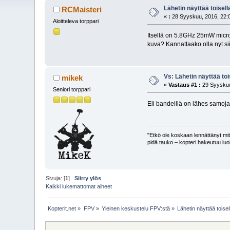
Lähetin näyttää toisel
RCMaisteri
«
:
28 Syyskuu, 2016, 22:
Aloitteleva torppari
Itsellä on 5.8GHz 25mW micro 
kuva? Kannattaako olla nyt sii
Vs: Lähetin näyttää to
mikek
«
Vastaus #1 :
29 Syyskuu
Seniori torppari
Eli bandeillä on lähes samoja 
"Etkö ole koskaan lennättänyt mitä
pidä tauko – kopteri hakeutuu luo
Sivuja: [
1
]
Siirry ylös
Kaikki lukemattomat aiheet
Kopterit.net
»
FPV
»
Yleinen keskustelu FPV:stä
»
Lähetin näyttää toise