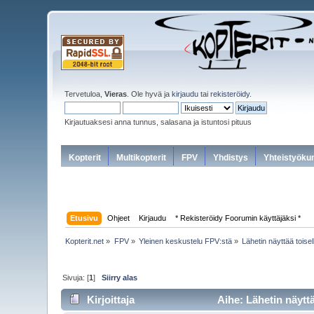
Tervetuloa,
Vieras
. Ole hyvä ja
kirjaudu
tai
rekisteröidy
.
Kirjautuaksesi anna tunnus, salasana ja istuntosi pituus
Kopterit
Multikopterit
FPV
Yhdistys
Yhteistyöku
Etusivu
Ohjeet
Kirjaudu
* Rekisteröidy Foorumin käyttäjäksi *
Kopterit.net
»
FPV
»
Yleinen keskustelu FPV:stä
»
Lähetin näyttää toise
Sivuja: [
1
]
Siirry alas
Kirjoittaja
Aihe: Lähetin näyttä