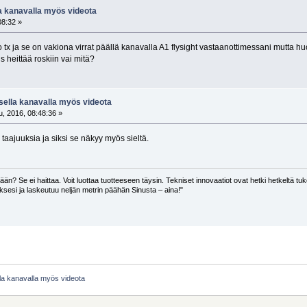
la kanavalla myös videota
08:32 »
tx ja se on vakiona virrat päällä kanavalla A1 flysight vastaanottimessani mutta h
s heittää roskiin vai mitä?
isella kanavalla myös videota
, 2016, 08:48:36 »
taajuuksia ja siksi se näkyy myös sieltä.
än? Se ei haittaa. Voit luottaa tuotteeseen täysin. Tekniset innovaatiot ovat hetki hetkeltä tuke
ksesi ja laskeutuu neljän metrin päähän Sinusta – aina!"
lla kanavalla myös videota