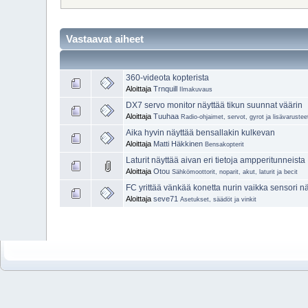
Vastaavat aiheet
360-videota kopterista
Aloittaja
Trnquill
Ilmakuvaus
DX7 servo monitor näyttää tikun suunnat väärin
Aloittaja
Tuuhaa
Radio-ohjaimet, servot, gyrot ja lisävarustee
Aika hyvin näyttää bensallakin kulkevan
Aloittaja
Matti Häkkinen
Bensakopterit
Laturit näyttää aivan eri tietoja ampperitunneista
Aloittaja
Otou
Sähkömoottorit, noparit, akut, laturit ja becit
FC yrittää vänkää konetta nurin vaikka sensori n
Aloittaja
seve71
Asetukset, säädöt ja vinkit