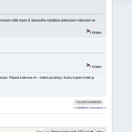
uomasin että myös E kanavilla näyttäisi pikkuisen näkyvän se
Kirjattu
Kirjattu
nasi. Päästä kaikesta irti – kaikki pysähtyy. Kutsu kopteri kotiin ja
TULOSTUSVERSIO
« edellinen
seuraava »
Siirry: