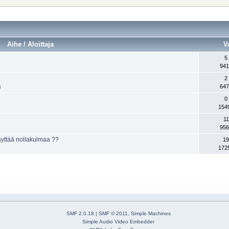
Aihe / Aloittaja
V
5
941
2
647
t
0
154
11
956
äyttää nollakulmaa ??
19
172
SMF 2.0.18
|
SMF © 2011
,
Simple Machines
Simple Audio Video Embedder