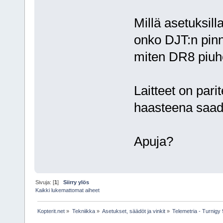
Millä asetuksil
onko DJT:n pinn
miten DR8 piuh
Laitteet on parit
haasteena saada
Apuja?
Sivuja: [
1
]
Siirry ylös
Kaikki lukemattomat aiheet
Kopterit.net
»
Tekniikka
»
Asetukset, säädöt ja vinkit
»
Telemetria - Turnig