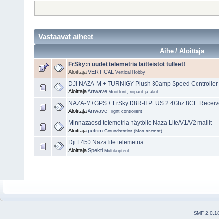
Vastaavat aiheet
Aihe / Aloittaja
FrSky:n uudet telemetria laitteistot tulleet!
Aloittaja
VERTICAL
Vertical Hobby
DJI NAZA-M + TURNIGY Plush 30amp Speed Controller
Aloittaja
Artwave
Moottorit, noparit ja akut
NAZA-M+GPS + FrSky D8R-II PLUS 2.4Ghz 8CH Receiver
Aloittaja
Artwave
Flight controllerit
Minnazaosd telemetria näytölle Naza Lite/V1/V2 mallit
Aloittaja
petrim
Groundstation (Maa-asemat)
Dji F450 Naza lite telemetria
Aloittaja
Spekti
Multikopterit
SMF 2.0.1