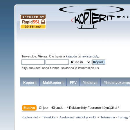
Tervetuloa,
Vieras
. Ole hyvä ja
kirjaudu
tai
rekisteröidy
.
Kirjautuaksesi anna tunnus, salasana ja istuntosi pituus
Kopterit
Multikopterit
FPV
Yhdistys
Yhteistyökumpp
Etusivu
Ohjeet
Kirjaudu
* Rekisteröidy Foorumin käyttäjäksi *
Kopterit.net
»
Tekniikka
»
Asetukset, säädöt ja vinkit
»
Telemetria - Turnig