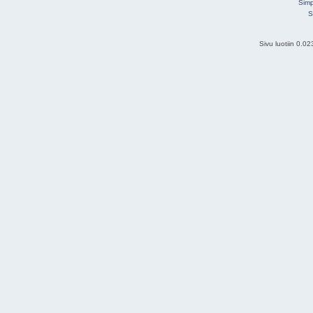
Simp
S
Sivu luotiin 0.0