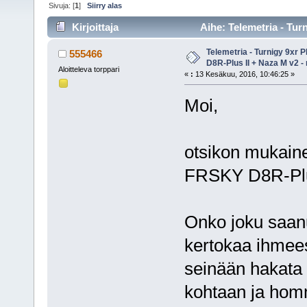
Sivuja: [
1
]
Siirry alas
Kirjoittaja
Aihe: Telemetria - Tu
(Luettu 13060 kertaa)
Telemetria - Turnigy 9xr
555466
D8R-Plus II + Naza M v2 -
Aloitteleva torppari
«
:
13 Kesäkuu, 2016, 10:46:25 »
Moi,
otsikon mukain
FRSKY D8R-Plu
Onko joku saan
kertokaa ihmees
seinään hakata 
kohtaan ja homm