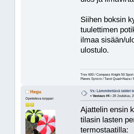
Siihen boksin ky
tuulettimen poti
ilmaa sisään/ulo
ulostulo.
Trex 600 / Compass Knight 50 Sport 
Planes Syncro / Tarot Quad+Naza / 
Vs: Lämmitettävä tablet 
Hegu
«
Vastaus #4 :
28 Joulukuu, 2
Opetteleva torppari
Ajattelin ensin
tilasin lasten p
termostaatilla: