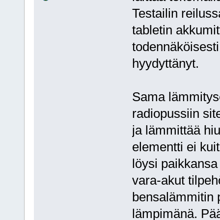
Testailin reilus
tabletin akkumit
todennäköisesti
hyydyttänyt.
Sama lämmityse
radiopussiin sit
ja lämmittää hi
elementti ei ku
löysi paikkansa a
vara-akut tilpe
bensalämmitin p
lämpimänä. Pääl