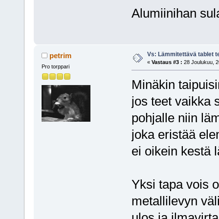
Alumiinihan sul
Vs: Lämmitettävä tablet 
petrim
«
Vastaus #3 :
28 Joulukuu, 2
Pro torppari
Minäkin taipuisi
jos teet vaikka 
pohjalle niin lä
joka eristää ele
ei oikein kestä
Yksi tapa vois o
metallilevyn vä
ulos ja ilmavirt