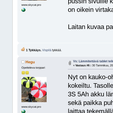
pussin sivuill
www.skycat.pro
on oikein virtak
Laitan kuvaa pa
1 Tykkäys.
Vispilä
tykkää.
Vs: Lämmitettävä tablet te
Hegu
«
Vastaus #6 :
30 Tammikuu, 201
Opetteleva torppari
Nyt on kauko-oh
kokeiltu. Tasoll
3S 5Ah akku lämm
sekä paikka puh
www.skycat.pro
laittaa tekemäll