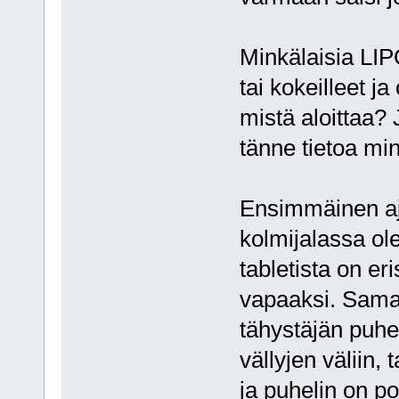
Minkälaisia LIP
tai kokeilleet ja
mistä aloittaa? 
tänne tietoa mi
Ensimmäinen aj
kolmijalassa ole
tabletista on eri
vapaaksi. Samaa
tähystäjän puhe
vällyjen väliin, 
ja puhelin on p