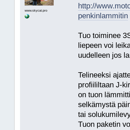
http://www.moto
www.skycat.pro
penkinlammitin
Tuo toiminee 3S 
liepeen voi leika
uudelleen jos la
Telineeksi ajatt
profiililtaan J-
on tuon lämmitt
selkämystä päi
tai solukumilevy
Tuon paketin voi