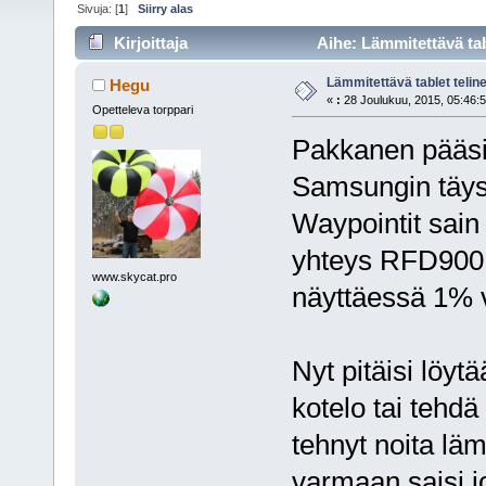
Sivuja: [
1
]
Siirry alas
Kirjoittaja
Aihe: Lämmitettävä tab
Lämmitettävä tablet teli
Hegu
«
:
28 Joulukuu, 2015, 05:46:5
Opetteleva torppari
Pakkanen pääsi 
Samsungin täysi
Waypointit sain 
yhteys RFD900 t
www.skycat.pro
näyttäessä 1% v
Nyt pitäisi löytä
kotelo tai tehdä
tehnyt noita läm
varmaan saisi jo