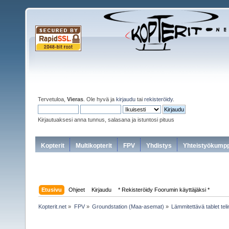
Tervetuloa,
Vieras
. Ole hyvä ja
kirjaudu
tai
rekisteröidy
.
Kirjautuaksesi anna tunnus, salasana ja istuntosi pituus
Kopterit
Multikopterit
FPV
Yhdistys
Yhteistyökumpp
Etusivu
Ohjeet
Kirjaudu
* Rekisteröidy Foorumin käyttäjäksi *
Kopterit.net
»
FPV
»
Groundstation (Maa-asemat)
»
Lämmitettävä tablet te