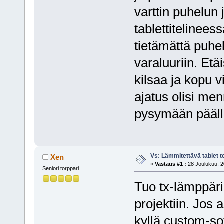
varttin puhelun 
tablettitelinees
tietämättä puhe
varaluuriin. Etäi
kilsaa ja kopu 
ajatus olisi me
pysymään pääll
Vs: Lämmitettävä tablet 
Xen
«
Vastaus #1 :
28 Joulukuu, 2
Seniori torppari
Tuo tx-lämppäri
projektiin. Jos 
kyllä custom-so