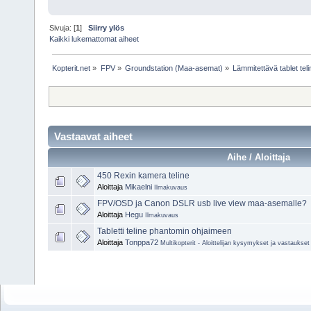
Sivuja: [
1
]
Siirry ylös
Kaikki lukemattomat aiheet
Kopterit.net
»
FPV
»
Groundstation (Maa-asemat)
»
Lämmitettävä tablet te
Vastaavat aiheet
Aihe / Aloittaja
450 Rexin kamera teline
Aloittaja
Mikaelni
Ilmakuvaus
FPV/OSD ja Canon DSLR usb live view maa-asemalle?
Aloittaja
Hegu
Ilmakuvaus
Tabletti teline phantomin ohjaimeen
Aloittaja
Tonppa72
Multikopterit - Aloittelijan kysymykset ja vastaukset