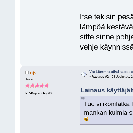
Itse tekisin pesä
lämpöä kestäväs
sitte sinne pohj
vehje käynnissä
Vs: Lämmitettävä tablet 
njs
«
Vastaus #2 :
28 Joulukuu, 2
Jäsen
Lainaus käyttäjäl
RC-Kopterit Ry #65
Tuo silikonilätkä
mankan kulmia su