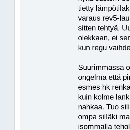
tietty lämpötilaka
varaus rev5-lau
sitten tehtyä. 
olekkaan, ei se
kun regu vaihde
Suurimmassa os
ongelma että pi
esmes hk renka
kuin kolme lanka
nahkaa. Tuo sili
ompa silläki ma
isommalla teho