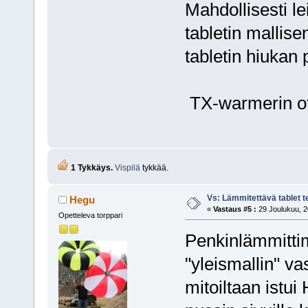
Mahdollisesti 
tabletin mallise
tabletin hiukan 
TX-warmerin ot
1 Tykkäys.
Vispilä
tykkää.
Vs: Lämmitettävä tablet 
Hegu
«
Vastaus #5 :
29 Joulukuu, 2
Opetteleva torppari
Penkinlämmittim
"yleismallin" vas
mitoiltaan istu