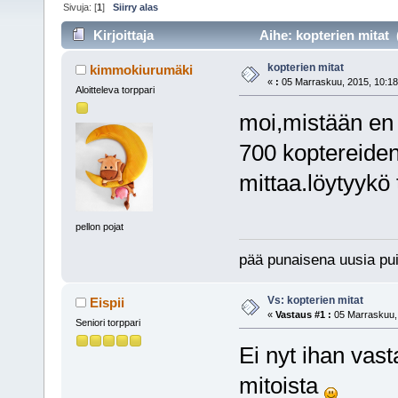
Sivuja: [
1
]
Siirry alas
Kirjoittaja
Aihe: kopterien mitat 
kopterien mitat
kimmokiurumäki
«
:
05 Marraskuu, 2015, 10:18
Aloitteleva torppari
moi,mistään en 
700 koptereiden
mittaa.löytyykö 
pellon pojat
pää punaisena uusia pui
Vs: kopterien mitat
Eispii
«
Vastaus #1 :
05 Marraskuu, 
Seniori torppari
Ei nyt ihan vas
mitoista