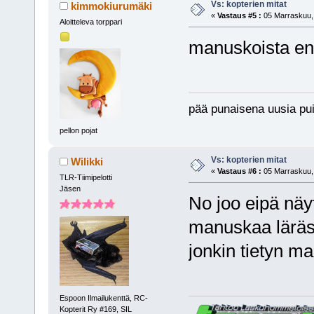
Vs: kopterien mitat
kimmokiurumäki
«
Vastaus #5 :
05 Marraskuu, 
Aloitteleva torppari
manuskoista en 
pää punaisena uusia pui
pellon pojat
Vs: kopterien mitat
Wilikki
«
Vastaus #6 :
05 Marraskuu, 
TLR-Tiimipelotti
Jäsen
No joo eipä näy
manuskaa lärä
jonkin tietyn mal
Espoon Ilmailukenttä, RC-
Kopterit Ry #169, SIL