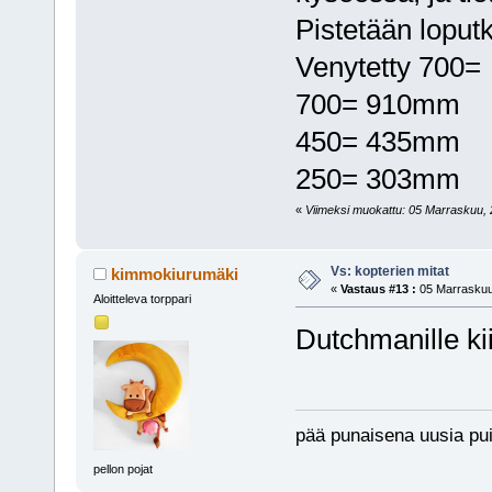
Pistetään loputk
Venytetty 700
700= 910mm
450= 435mm
250= 303mm
«
Viimeksi muokattu: 05 Marraskuu, 2
Vs: kopterien mitat
kimmokiurumäki
«
Vastaus #13 :
05 Marraskuu,
Aloitteleva torppari
Dutchmanille ki
pää punaisena uusia pui
pellon pojat