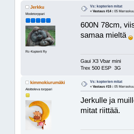
Vs: kopterien mitat
Jerkku
«
Vastaus #14 :
05 Marraskuu,
Modetorppari
600N 78cm, viis
samaa mieltä
Rc-Kopterit Ry
Gaui X3 Vbar mini 
Trex 500 ESP 3G
Vs: kopterien mitat
kimmokiurumäki
«
Vastaus #15 :
05 Marraskuu,
Aloitteleva torppari
Jerkulle ja muil
mitat riittää.