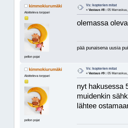
Vs: kopterien mitat
kimmokiurumäki
«
Vastaus #8 :
05 Marraskuu, 
Aloitteleva torppari
olemassa oleva
pää punaisena uusia pui
pellon pojat
Vs: kopterien mitat
kimmokiurumäki
«
Vastaus #9 :
05 Marraskuu, 
Aloitteleva torppari
nyt hakusessa 50
muidenkin sähki
lähtee ostamaa
pellon pojat