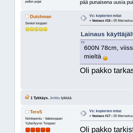
pää punaisena uusia pui
pellon pojat
Vs: kopterien mitat
Dutchman
«
Vastaus #16 :
05 Marraskuu,
Seniori torppari
Lainaus käyttäjäl
600N 78cm, viiss
mieltä
Oli pakko tarka
1 Tykkäys.
Jerkku
tykkää.
Vs: kopterien mitat
TeroS
«
Vastaus #17 :
05 Marraskuu,
Nörtinpentu - Valiotorppari
Yyberfyyrer Torppari
Oli pakko tark