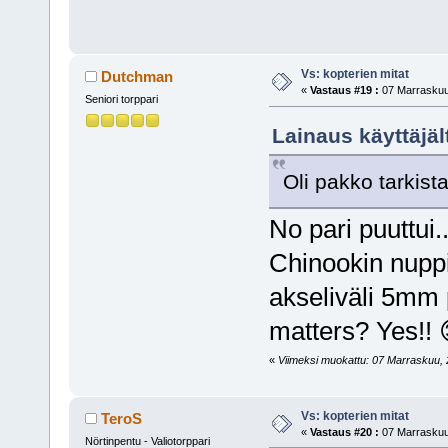
Vs: kopterien mitat
Dutchman
«
Vastaus #19 :
07 Marraskuu,
Seniori torppari
Lainaus käyttäjäl
Oli pakko tarkis
No pari puuttui..
Chinookin nuppi
akseliväli 5mm 
matters? Yes!! 
«
Viimeksi muokattu: 07 Marraskuu, 2
Vs: kopterien mitat
TeroS
«
Vastaus #20 :
07 Marraskuu,
Nörtinpentu - Valiotorppari