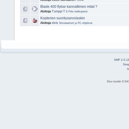
Teoria
Blade 400 flybar kannattimen mitat ?
Aloittaja
Tumppi T
E-Flite helikopterit
Kopterien suoritusarvolaskin
Aloittaja
elvis
Simulaattorit ja PC-ohjelmat
SMF 2.0.1
Simp
S
Sivu luotiin 0.0