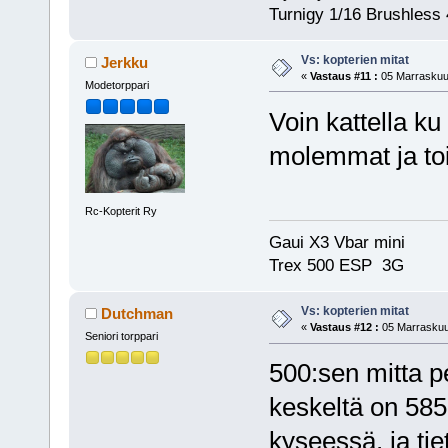
Turnigy 1/16 Brushles
Vs: kopterien mitat
Jerkku
«
Vastaus #11 :
05 Marraskuu,
Modetorppari
Voin kattella ku
molemmat ja toin
Rc-Kopterit Ry
Gaui X3 Vbar mini 
Trex 500 ESP 3G
Vs: kopterien mitat
Dutchman
«
Vastaus #12 :
05 Marraskuu,
Seniori torppari
500:sen mitta p
keskeltä on 58
kyseessä, ja tiet