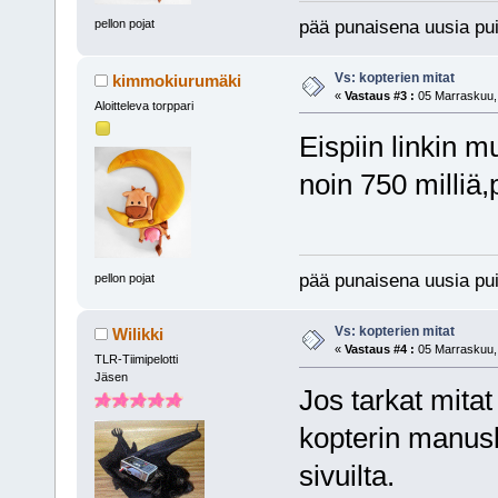
pää punaisena uusia pui
pellon pojat
Vs: kopterien mitat
kimmokiurumäki
«
Vastaus #3 :
05 Marraskuu, 
Aloitteleva torppari
Eispiin linkin m
noin 750 milliä
pää punaisena uusia pui
pellon pojat
Vs: kopterien mitat
Wilikki
«
Vastaus #4 :
05 Marraskuu, 
TLR-Tiimipelotti
Jäsen
Jos tarkat mitat
kopterin manusk
sivuilta.