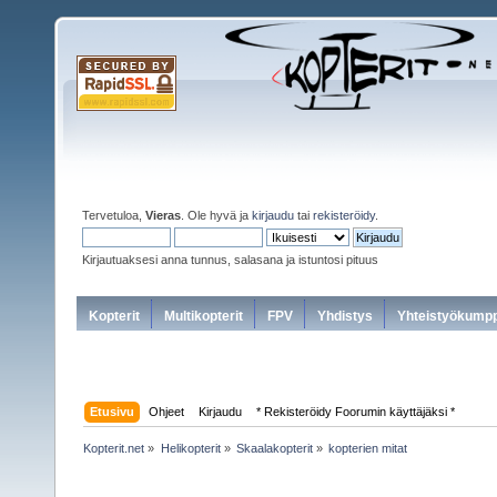
Tervetuloa,
Vieras
. Ole hyvä ja
kirjaudu
tai
rekisteröidy
.
Kirjautuaksesi anna tunnus, salasana ja istuntosi pituus
Kopterit
Multikopterit
FPV
Yhdistys
Yhteistyökumpp
Etusivu
Ohjeet
Kirjaudu
* Rekisteröidy Foorumin käyttäjäksi *
Kopterit.net
»
Helikopterit
»
Skaalakopterit
»
kopterien mitat