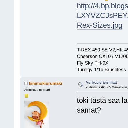
http://4.bp.blog
LXYVZCJsPEY/
Rex-Sizes.jpg
T-REX 450 SE V2,HK 45
Cheerson CX10 / V120D
Fly Sky TH-9X,
Turnigy 1/16 Brushles
Vs: kopterien mitat
kimmokiurumäki
«
Vastaus #2 :
05 Marraskuu, 
Aloitteleva torppari
toki tästä saa l
samat?