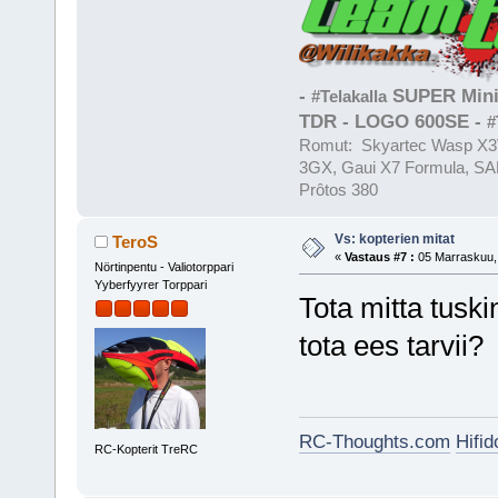
-
SUPER Mini
#Telakalla
TDR - LOGO 600SE -
#
Romut: Skyartec Wasp X3V
3GX, Gaui X7 Formula, SAB
Prôtos 380
Vs: kopterien mitat
TeroS
«
Vastaus #7 :
05 Marraskuu, 
Nörtinpentu - Valiotorppari
Yyberfyyrer Torppari
Tota mitta tusk
tota ees tarvii?
RC-Thoughts.com
Hifi
RC-Kopterit TreRC