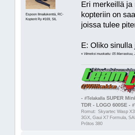
Eri merkeillä ja
kopteriin on saa
Espoon Ilmailukenttä, RC-
Kopterit Ry #169, SIL
joissa tulee pit
E: Oliko sinulla
«
Viimeksi muokattu: 05 Marraskuu, 20
-
SUPER Mini
#Telakalla
TDR - LOGO 600SE -
#
Romut: Skyartec Wasp X3V
3GX, Gaui X7 Formula, SAB
Prôtos 380