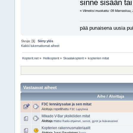
sinne sisään ta
«
Viimeksi muokattu: 09 Marraskuu, 2
pää punaisena uusia pui
Sivuja: [
1
]
Siirry ylös
Kaikki lukemattomat aiheet
Kopterit.net
»
Helikopterit
»
Skaalakopterit
»
kopterien mitat
Vastaavat aiheet
Aihe / Aloittaja
F3C lennätysalue ja sen mitat
Aloittaja
ropellihattu
F3C Lajiryhmä
Mikado V-Bar yksiköiden mitat
Aloittaja
masu
Radio-ohjaimet, servot, gyrot ja lisävarusteet
Kopterien rakennusmateriaalit
Aloittaja Jussi Savolainen