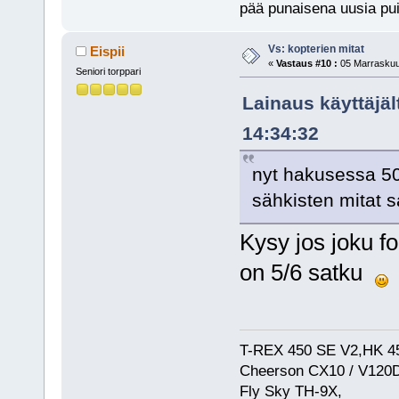
pää punaisena uusia pui
Vs: kopterien mitat
Eispii
«
Vastaus #10 :
05 Marraskuu,
Seniori torppari
Lainaus käyttäjä
14:34:32
nyt hakusessa 500
sähkisten mitat 
Kysy jos joku fo
on 5/6 satku
T-REX 450 SE V2,HK 45
Cheerson CX10 / V120D
Fly Sky TH-9X,