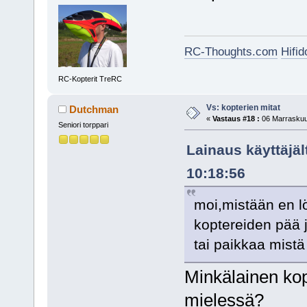
RC-Thoughts.com
Hifi
RC-Kopterit TreRC
Vs: kopterien mitat
Dutchman
«
Vastaus #18 :
06 Marraskuu,
Seniori torppari
Lainaus käyttäjä
10:18:56
moi,mistään en l
koptereiden pää j
tai paikkaa mistä
Minkälainen kop
mielessä?