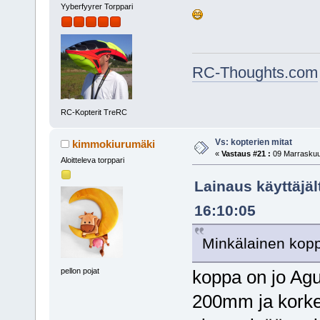
Yyberfyyrer Torppari
RC-Thoughts.com
RC-Kopterit TreRC
Vs: kopterien mitat
kimmokiurumäki
«
Vastaus #21 :
09 Marraskuu,
Aloitteleva torppari
Lainaus käyttäjä
16:10:05
Minkälainen koppa
pellon pojat
koppa on jo Agu
200mm ja korke