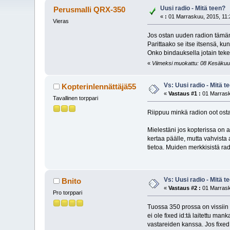
Uusi radio - Mitä teen?
Perusmalli QRX-350
«
:
01 Marraskuu, 2015, 11:
Vieras
Jos ostan uuden radion tämän 
Parittaako se itse itsensä, ku
Onko bindauksella jotain tek
«
Viimeksi muokattu: 08 Kesäkuu,
Vs: Uusi radio - Mitä t
Kopterinlennättäjä55
«
Vastaus #1 :
01 Marrask
Tavallinen torppari
Riippuu minkä radion oot os
Mielestäni jos kopterissa on 
kertaa päälle, mutta vahvista a
tietoa. Muiden merkkisistä rad
Vs: Uusi radio - Mitä t
Bnito
«
Vastaus #2 :
01 Marrask
Pro torppari
Tuossa 350 prossa on vissiin
ei ole fixed id:tä laitettu man
vastareiden kanssa. Jos fixed 