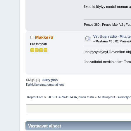
fixed id löytyy model menun al
Protos 380 , Protos Max V2 , Fu
Vs: Uusi radio - Mitä t
Makke76
«
Vastaus #3 :
01 Marrask
Pro torppari
Jos pysyttäydyt Devention ohj
Jos vaihdat merkin esim: Tara
Sivuja: [
1
]
Siirry ylös
Kaikki lukemattomat aiheet
Kopterit.net
»
UUSI HARRASTAJA, aloita tästä
»
Multikopterit - Aloittel
Vastaavat aiheet