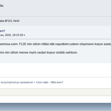
ta.
taba 8FGS, NeXt
een?
uu, 2015, 19:13:18 »
aimissa esim. F12E niin silloin riittää että naputtelet uuteen ohjaimeen kopun aset
nis niin silloin menee myös vastari kopun sisältä vaihtoon.
ijan kysymykset ja vastaukset
»
Uusi radio - Mitä teen?