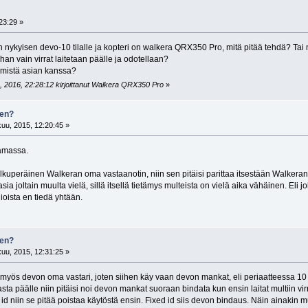
23:29 »
nykyisen devo-10 tilalle ja kopteri on walkera QRX350 Pro, mitä pitää tehdä? Tai
nhan vain virrat laitetaan päälle ja odotellaan?
emistä asian kanssa?
 2016, 22:28:12 kirjoittanut Walkera QRX350 Pro
»
een?
uu, 2015, 12:20:45 »
tamassa.
alkuperäinen Walkeran oma vastaanotin, niin sen pitäisi parittaa itsestään Walkeran
sia joltain muulta vielä, sillä itsellä tietämys multeista on vielä aika vähäinen. Eli
ioista en tiedä yhtään.
een?
uu, 2015, 12:31:25 »
 myös devon oma vastari, joten siihen käy vaan devon mankat, eli periaatteessa 1
kasta päälle niin pitäisi noi devon mankat suoraan bindata kun ensin laitat multiin vi
id niin se pitää poistaa käytöstä ensin. Fixed id siis devon bindaus. Näin ainakin m