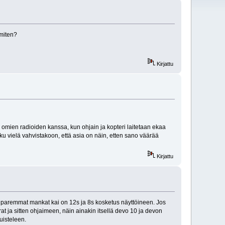
 miten?
Kirjattu
 omien radioiden kanssa, kun ohjain ja kopteri laitetaan ekaa
 joku vielä vahvistakoon, että asia on näin, etten sano väärää
Kirjattu
0 paremmat mankat kai on 12s ja 8s kosketus näyttöineen. Jos
rrat ja sitten ohjaimeen, näin ainakin itsellä devo 10 ja devon
uisteleen.