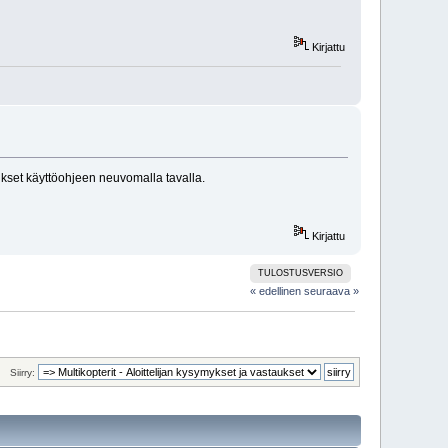
Kirjattu
ukset käyttöohjeen neuvomalla tavalla.
Kirjattu
TULOSTUSVERSIO
« edellinen
seuraava »
Siirry: