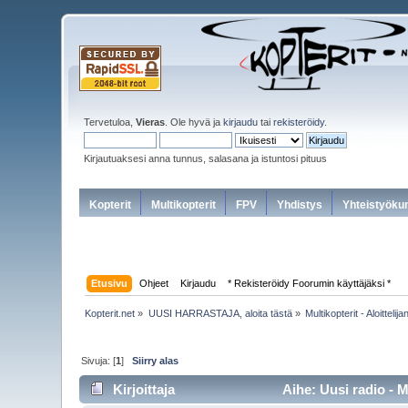
Tervetuloa,
Vieras
. Ole hyvä ja
kirjaudu
tai
rekisteröidy
.
Kirjautuaksesi anna tunnus, salasana ja istuntosi pituus
Kopterit
Multikopterit
FPV
Yhdistys
Yhteistyöku
Etusivu
Ohjeet
Kirjaudu
* Rekisteröidy Foorumin käyttäjäksi *
Kopterit.net
»
UUSI HARRASTAJA, aloita tästä
»
Multikopterit - Aloittel
Sivuja: [
1
]
Siirry alas
Kirjoittaja
Aihe: Uusi radio - M