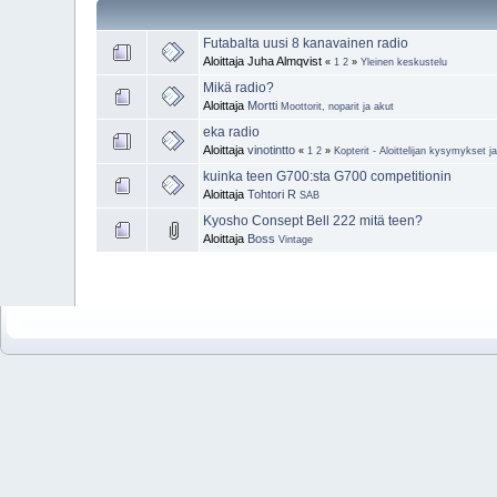
Futabalta uusi 8 kanavainen radio
Aloittaja Juha Almqvist
«
1
2
»
Yleinen keskustelu
Mikä radio?
Aloittaja
Mortti
Moottorit, noparit ja akut
eka radio
Aloittaja
vinotintto
«
1
2
»
Kopterit - Aloittelijan kysymykset 
kuinka teen G700:sta G700 competitionin
Aloittaja
Tohtori R
SAB
Kyosho Consept Bell 222 mitä teen?
Aloittaja
Boss
Vintage