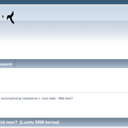
mppanit
ijan kysymykset ja vastaukset
»
Uusi radio - Mitä teen?
itä teen? (Luettu 5899 kertaa)