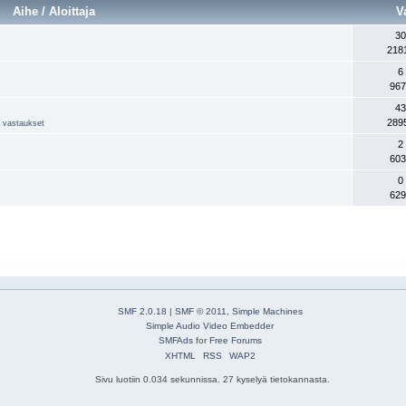
Aihe / Aloittaja
V
30
218
6
967
43
289
ja vastaukset
2
603
0
629
SMF 2.0.18
|
SMF © 2011
,
Simple Machines
Simple Audio Video Embedder
SMFAds
for
Free Forums
XHTML
RSS
WAP2
Sivu luotiin 0.034 sekunnissa. 27 kyselyä tietokannasta.