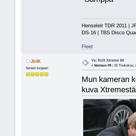
Henseleit TDR 2011 | JR
DS-16 | TBS Disco Qu
Fleet
Vs: RJX Xtreme 90
JiriK
«
Vastaus #9 :
26 Toukokuu, 2
Seniori torppari
Mun kameran ke
kuva Xtremestä.