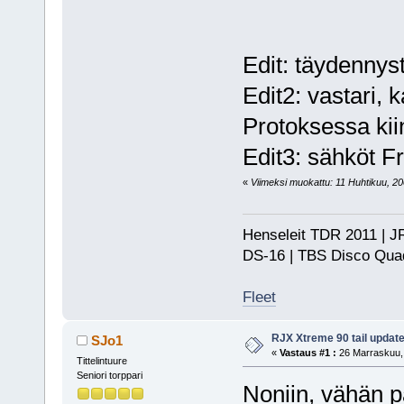
Edit: täydennyst
Edit2: vastari, 
Protoksessa kii
Edit3: sähköt Fr
«
Viimeksi muokattu: 11 Huhtikuu, 200
Henseleit TDR 2011 | JR
DS-16 | TBS Disco Qu
Fleet
RJX Xtreme 90 tail update
SJo1
«
Vastaus #1 :
26 Marraskuu, 
Tittelintuure
Seniori torppari
Noniin, vähän pä