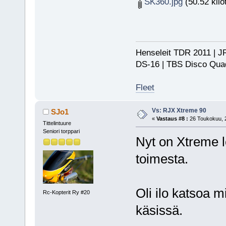
SK360.jpg
(50.52 kilo
Henseleit TDR 2011 | JR
DS-16 | TBS Disco Qu
Fleet
Vs: RJX Xtreme 90
SJo1
«
Vastaus #8 :
26 Toukokuu, 2
Tittelintuure
Seniori torppari
Nyt on Xtreme le
toimesta.
Oli ilo katsoa m
Rc-Kopterit Ry #20
käsissä.