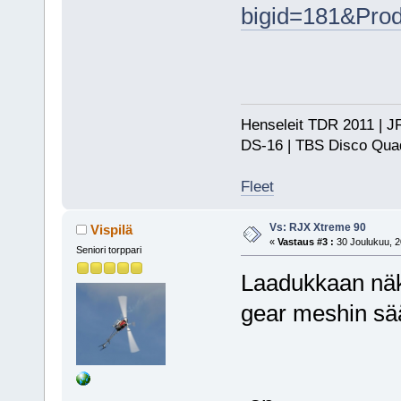
bigid=181&Pro
Henseleit TDR 2011 | JR
DS-16 | TBS Disco Qu
Fleet
Vs: RJX Xtreme 90
Vispilä
«
Vastaus #3 :
30 Joulukuu, 2
Seniori torppari
Laadukkaan näkö
gear meshin sä