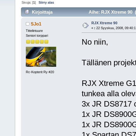
Sivuja: [
1
]
Siirry alas
Kirjoittaja
Aihe: RJX Xtreme 90 (
RJX Xtreme 90
SJo1
«
:
22 Syyskuu, 2008, 09:40:1
Tittelintuure
Seniori torppari
No niin,
Tällänen projekt
Rc-Kopterit Ry #20
RJX Xtreme G10
tunkea alla olev
3x JR DS8717 
1x JR DS8900G
1x JR DS8900G
1x Spartan DS