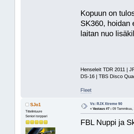
Kopuun on tulo
SK360, hoidan 
laitan nuo lisäki
Henseleit TDR 2011 | JR
DS-16 | TBS Disco Qu
Fleet
Vs: RJX Xtreme 90
SJo1
«
Vastaus #7 :
09 Tammikuu, 2
Tittelintuure
Seniori torppari
FBL Nuppi ja 