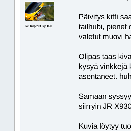
Päivitys kitti sa
tailhubi, pienet
Rc-Kopterit Ry #20
valetut muovi 
Olipas taas kiva
kysyä vinkkejä k
asentaneet. hu
Samaan syssyyn
siirryin JR X93
Kuvia löytyy tuo