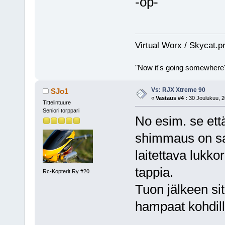
-op-
Virtual Worx / Skycat.p
"Now it's going somewhere
Vs: RJX Xtreme 90
SJo1
«
Vastaus #4 :
30 Joulukuu, 2
Tittelintuure
Seniori torppari
No esim. se että
shimmaus on saa
laitettava lukko
tappia.
Rc-Kopterit Ry #20
Tuon jälkeen si
hampaat kohdil