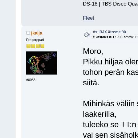
DS-16 | TBS Disco Qu
Fleet
Vs: RJX Xtreme 90
jkaija
«
Vastaus #11 :
31 Tammikuu, 
Pro torppari
Moro,
Pikku hiljaa olen
tohon perän kas
#0053
siitä.
Mihinkäs väliin 
laakerilla,
tuleeko se TT:n 
vai sen sisäholk