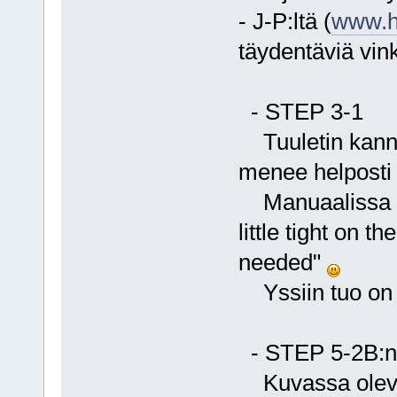
- J-P:ltä (
www.h
täydentäviä vin
- STEP 3-1
Tuuletin kannat
menee helposti 
Manuaalissa s
little tight on 
needed"
Yssiin tuo on a
- STEP 5-2B:n
Kuvassa oleva