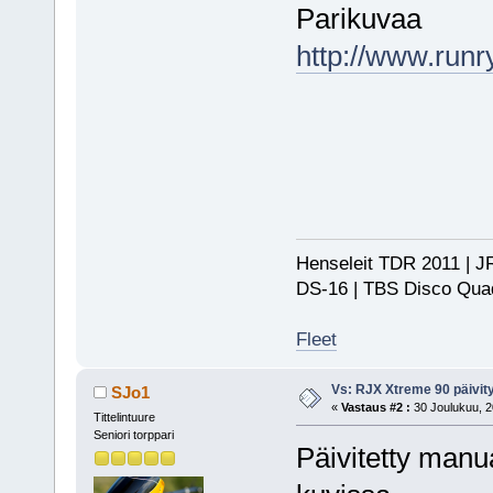
Parikuvaa
http://www.runr
Henseleit TDR 2011 | JR
DS-16 | TBS Disco Qu
Fleet
Vs: RJX Xtreme 90 päivity
SJo1
«
Vastaus #2 :
30 Joulukuu, 2
Tittelintuure
Seniori torppari
Päivitetty manua