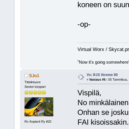
koneen on suunn
-op-
Virtual Worx / Skycat.p
"Now it's going somewhere
Vs: RJX Xtreme 90
SJo1
«
Vastaus #6 :
05 Tammikuu, 2
Tittelintuure
Seniori torppari
Vispilä,
No minkälainen 
Onhan se joskus
FAI kisoissakin.
Rc-Kopterit Ry #20