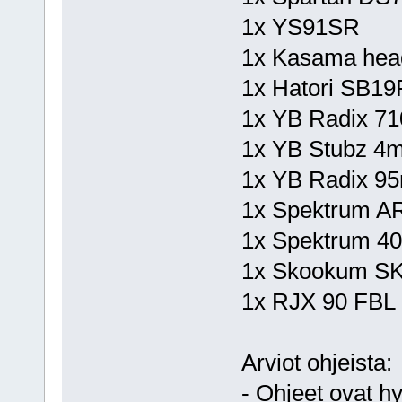
1x YS91SR
1x Kasama hea
1x Hatori SB1
1x YB Radix 7
1x YB Stubz 4
1x YB Radix 95
1x Spektrum A
1x Spektrum 4
1x Skookum S
1x RJX 90 FBL 
Arviot ohjeista:
- Ohjeet ovat hy