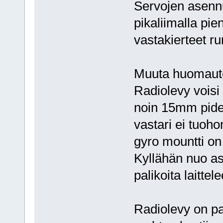
Servojen asennu
pikaliimalla pi
vastakierteet ru
Muuta huomaute
Radiolevy voisi o
noin 15mm pid
vastari ei tuo
gyro mountti on 
Kyllähän nuo as
palikoita laittel
Radiolevy on pa