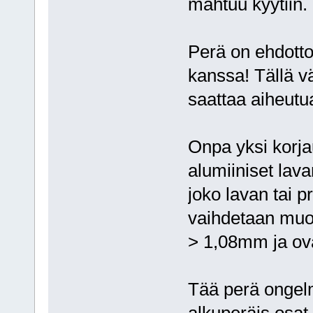
mahtuu kyytiin.
Perä on ehdotto
kanssa! Tällä v
saattaa aiheutu
Onpa yksi korjau
alumiiniset lava
joko lavan tai pr
vaihdetaan muov
> 1,08mm ja ova
Tää perä ongelma
alkuperäis osat 