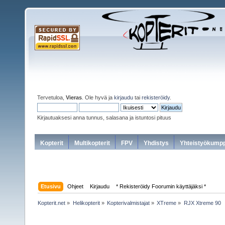
Tervetuloa,
Vieras
. Ole hyvä ja
kirjaudu
tai
rekisteröidy
.
Kirjautuaksesi anna tunnus, salasana ja istuntosi pituus
Kopterit
Multikopterit
FPV
Yhdistys
Yhteistyökumpp
Etusivu
Ohjeet
Kirjaudu
* Rekisteröidy Foorumin käyttäjäksi *
Kopterit.net
»
Helikopterit
»
Kopterivalmistajat
»
XTreme
»
RJX Xtreme 90