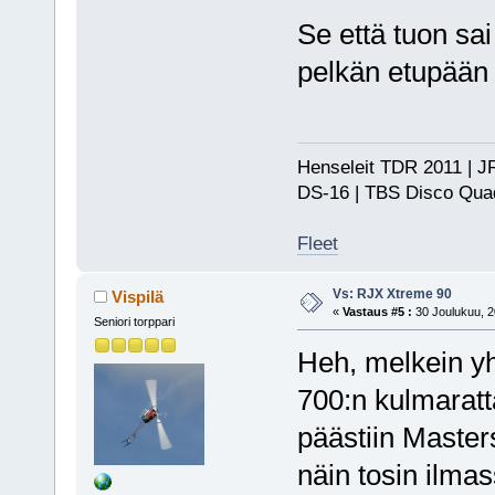
Se että tuon sai 
pelkän etupään 
Henseleit TDR 2011 | JR
DS-16 | TBS Disco Qu
Fleet
Vs: RJX Xtreme 90
Vispilä
«
Vastaus #5 :
30 Joulukuu, 2
Seniori torppari
Heh, melkein yh
700:n kulmarat
päästiin Master
näin tosin ilmas