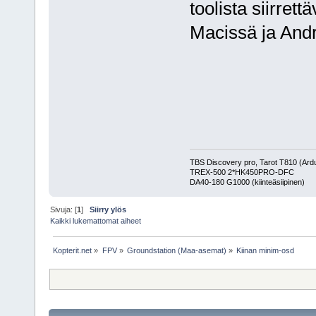
toolista siirret
Macissä ja Andr
TBS Discovery pro, Tarot T810 (Ard
TREX-500 2*HK450PRO-DFC
DA40-180 G1000 (kiinteäsiipinen)
Sivuja: [
1
]
Siirry ylös
Kaikki lukemattomat aiheet
Kopterit.net
»
FPV
»
Groundstation (Maa-asemat)
»
Kiinan minim-osd