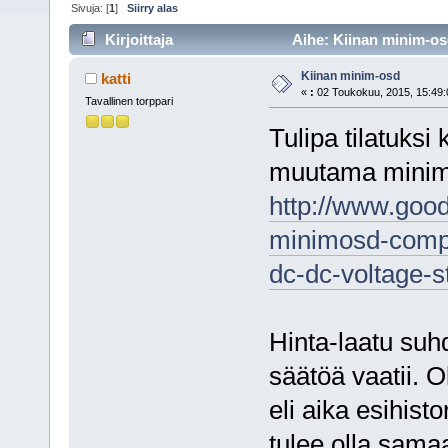
Sivuja: [
1
]
Siirry alas
Kirjoittaja
Aihe: Kiinan minim-os
Kiinan minim-osd
katti
«
:
02 Toukokuu, 2015, 15:49:
Tavallinen torppari
Tulipa tilatuksi
muutama minim
http://www.goo
minimosd-compa
dc-dc-voltage-st
Hinta-laatu suh
säätöä vaatii. 
eli aika esihisto
tulee olla samaa