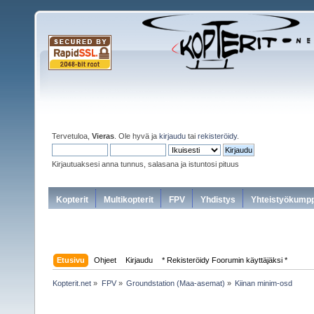
Tervetuloa,
Vieras
. Ole hyvä ja
kirjaudu
tai
rekisteröidy
.
Kirjautuaksesi anna tunnus, salasana ja istuntosi pituus
Kopterit
Multikopterit
FPV
Yhdistys
Yhteistyökumpp
Etusivu
Ohjeet
Kirjaudu
* Rekisteröidy Foorumin käyttäjäksi *
Kopterit.net
»
FPV
»
Groundstation (Maa-asemat)
»
Kiinan minim-osd