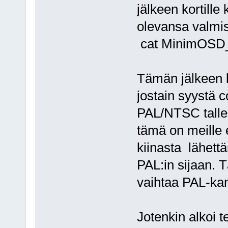
jälkeen kortille
olevansa valmis
cat MinimOSD_
Tämän jälkeen 
jostain syystä c
PAL/NTSC tallen
tämä on meille 
kiinasta lähe
PAL:in sijaan. 
vaihtaa PAL-ka
Jotenkin alkoi te