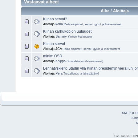
Vastaavat aiheet
Aihe / Aloittaja
Kiinan servot?
Aloittaja
koha
Radio-ohjaimet, servot, gyrot ja lisävarusteet
Kiinan karhukopion uutuudet
Aloittaja
Sammy
Yleinen keskustelu
Kiinan servot
Aloittaja JCA
Radio-ohjaimet, servot, gyrot ja lisävarusteet
minim OSD
Aloittaja
Koippa
Groundstation (Maa-asemat)
Lennätyskielto Stadin yllä Kiinan presidentin vierailun j
Aloittaja
Pera
Turvallisuus ja lainsäädäntö
SMF 2.0.1
Simp
S
Sivu luotiin 0.0