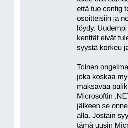
että tuo config 
osoitteisiin ja n
löydy. Uudempi t
kenttät eivät tul
syystä korkeu j
Toinen ongelma
joka koskaa myö
maksavaa palikka
Microsoftin .NE
jälkeen se onne
alla. Jostain s
tämä uusin Micr