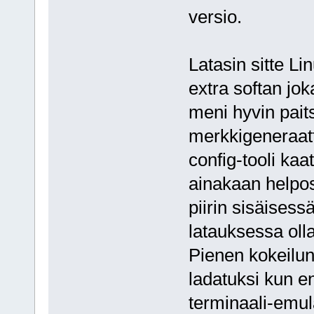
versio.
Latasin sitte L
extra softan jok
meni hyvin paits
merkkigeneraatt
config-tooli kaa
ainakaan helpo
piirin sisäises
latauksessa oll
Pienen kokeilun
ladatuksi kun e
terminaali-emul