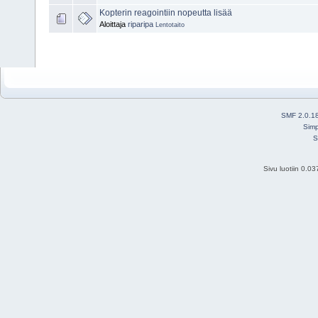
Kopterin reagointiin nopeutta lisää
Aloittaja
riparipa
Lentotaito
SMF 2.0.1
Simp
S
Sivu luotiin 0.0