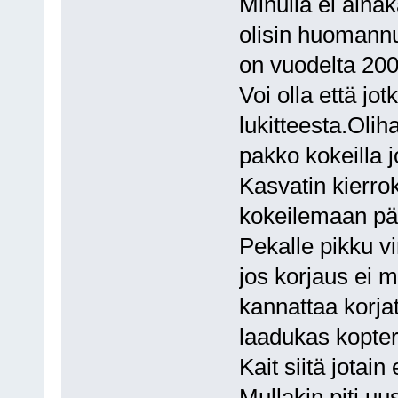
Minulla ei aina
olisin huomannu
on vuodelta 2007
Voi olla että jo
lukitteesta.Oli
pakko kokeilla j
Kasvatin kierrok
kokeilemaan pää
Pekalle pikku vi
jos korjaus ei m
kannattaa korja
laadukas kopter
Kait siitä jotain 
Mullakin piti uu