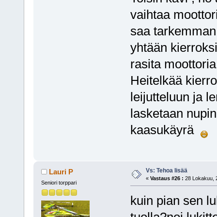
vaihtaa moottori
saa tarkemman k
yhtään kierroks
rasita moottoria
Heitelkää kierro
leijutteluun ja 
lasketaan nupin
kaasukäyrä
Vs: Tehoa lisää
Lauri P
«
Vastaus #26 :
28 Lokakuu, 2
Seniori torppari
kuin pian sen lu
tuolla?noi lukit