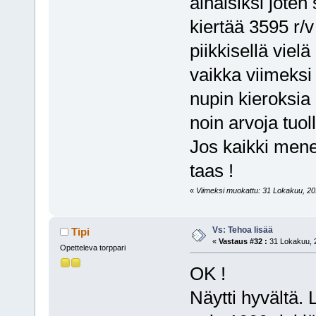
alhaisiksi joten
kiertää 3595 r/v
piikkisellä viel
vaikka viimeksi 
nupin kieroksia
noin arvoja tuoll
Jos kaikki mene
taas !
«
Viimeksi muokattu: 31 Lokakuu, 2010
Vs: Tehoa lisää
Tipi
«
Vastaus #32 :
31 Lokakuu, 2
Opetteleva torppari
OK !
Näytti hyvältä.