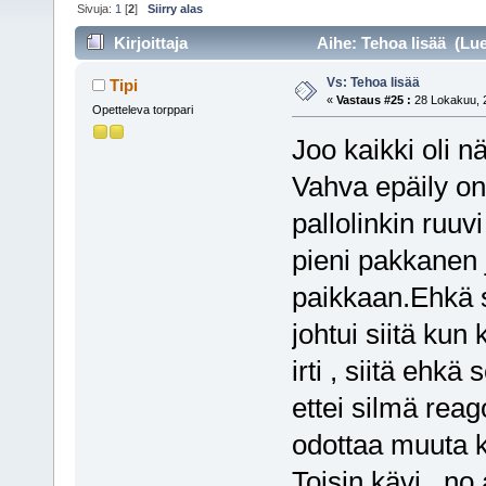
Sivuja:
1
[
2
]
Siirry alas
Kirjoittaja
Aihe: Tehoa lisää (Lue
Vs: Tehoa lisää
Tipi
«
Vastaus #25 :
28 Lokakuu, 2
Opetteleva torppari
Joo kaikki oli nä
Vahva epäily o
pallolinkin ruuvi
pieni pakkanen 
paikkaan.Ehkä
johtui siitä kun
irti , siitä ehkä
ettei silmä reag
odottaa muuta 
Toisin kävi , no