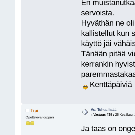
En muistanutkaan
servoista.
Hyväthän ne oli ,
kallistellut kun 
käyttö jäi väh
Tänään pitää vi
kerrankin hyvist
paremmastakaa
Kenttäpäivi
Vs: Tehoa lisää
Tipi
«
Vastaus #39 :
28 Kesäkuu, 2
Opetteleva torppari
Ja taas on onge