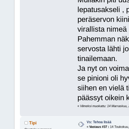
lepatusakseli ,
peräservon kiini
virallista nimeä
Pahemman näköi
servosta lähti jo
tinailemaan.
Ja nyt on voimaa
se pinioni oli h
siihen en vielä 
päässyt oikein 
«
Viimeksi muokattu: 14 Marraskuu, 20
Vs: Tehoa lisää
Tipi
«
Vastaus #37 :
14 Toukokuu, 