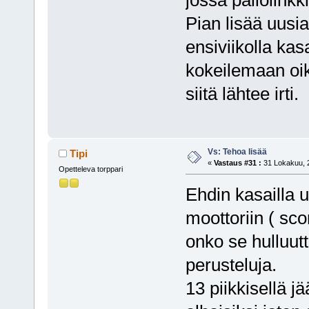
Pian lisää uus
ensiviikolla kas
kokeilemaan oike
siitä lähtee irti.
Vs: Tehoa lisää
Tipi
«
Vastaus #31 :
31 Lokakuu, 2
Opetteleva torppari
Ehdin kasailla 
moottoriin ( sco
onko se hulluutt
perusteluja.
13 piikkisellä 