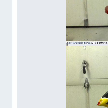
311020101038.jpg
(56.6 kilotavua