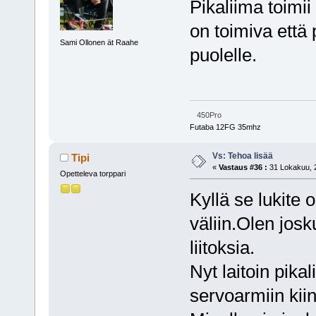
Pikaliima toimii
on toimiva että 
Sami Ollonen ät Raahe
puolelle.
450Pro
Futaba 12FG 35mhz
Vs: Tehoa lisää
Tipi
«
Vastaus #36 :
31 Lokakuu, 2
Opetteleva torppari
Kyllä se lukite 
väliin.Olen jos
liitoksia.
Nyt laitoin pikal
servoarmiin kiin