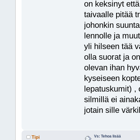
on keksinyt että
taivaalle pitää t
johonkin suunta
lennolle ja muu
yli hilseen tää v
olla suorat ja o
olevan ihan hyvä
kyseiseen kopter
lepatuskumit) ,
silmillä ei ain
jotain sille värk
Vs: Tehoa lisää
Tipi