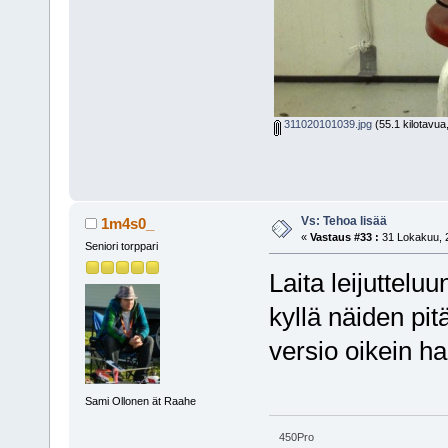
311020101039.jpg
(55.1 kilotavua
Vs: Tehoa lisää
1m4s0_
«
Vastaus #33 :
31 Lokakuu, 2
Seniori torppari
Laita leijutteluu
kyllä näiden pit
versio oikein h
Sami Ollonen ät Raahe
450Pro