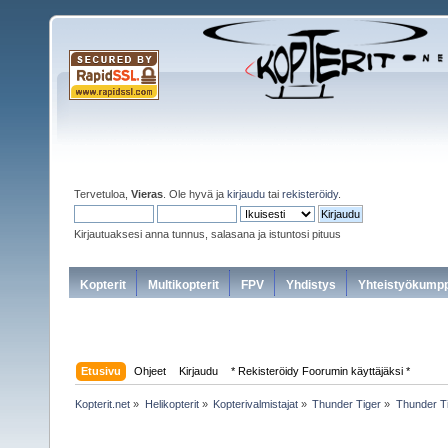
Tervetuloa,
Vieras
. Ole hyvä ja
kirjaudu
tai
rekisteröidy
.
Kirjautuaksesi anna tunnus, salasana ja istuntosi pituus
Kopterit
Multikopterit
FPV
Yhdistys
Yhteistyökumpp
Etusivu
Ohjeet
Kirjaudu
* Rekisteröidy Foorumin käyttäjäksi *
Kopterit.net
»
Helikopterit
»
Kopterivalmistajat
»
Thunder Tiger
»
Thunder T