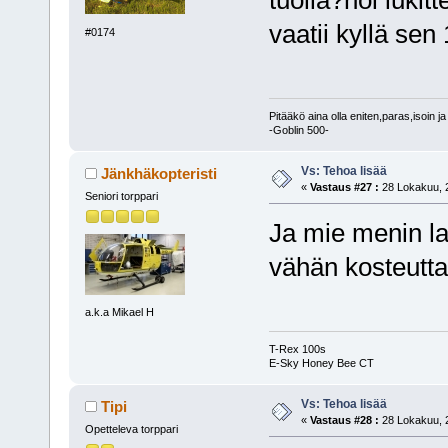
vaatii kyllä se
#0174
Pitääkö aina olla eniten,paras,isoin ja
-Goblin 500-
Vs: Tehoa lisää
Jänkhäkopteristi
«
Vastaus #27 :
28 Lokakuu, 2
Seniori torppari
Ja mie menin lai
vähän kosteutta 
a.k.a Mikael H
T-Rex 100s
E-Sky Honey Bee CT
Vs: Tehoa lisää
Tipi
«
Vastaus #28 :
28 Lokakuu, 2
Opetteleva torppari