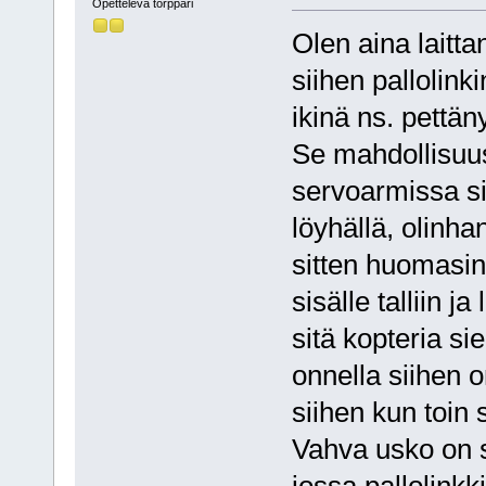
Opetteleva torppari
Olen aina laitta
siihen pallolinki
ikinä ns. pettän
Se mahdollisuus 
servoarmissa si
löyhällä, olinha
sitten huomasin 
sisälle talliin ja
sitä kopteria sie
onnella siihen o
siihen kun toin 
Vahva usko on s
jossa pallolinkki