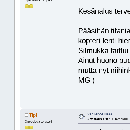
Opetteleva torppari
Kesänalus tervei
Pääsihän titani
kopteri lenti hien
Silmukka taittui 
Ainut huono puol
mutta nyt niihin
MG )
Vs: Tehoa lisää
Tipi
«
Vastaus #38 :
05 Kesäkuu, 2
Opetteleva torppari