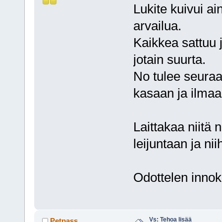
Lukite kuivui a
arvailua.
Kaikkea sattuu 
jotain suurta.
No tulee seuraav
kasaan ja ilm
Laittakaa niitä 
leijuntaan ja niih
Odottelen innok
Vs: Tehoa lisää
Petpass