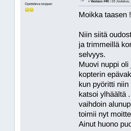
«
Vastaus #40 :
03 Joulukuu, 
Opetteleva torppari
Moikka taasen !
Niin siitä oudost
ja trimmeillä ko
selvyys.
Muovi nuppi oli 
kopterin epävaka
kun pyöritti nii
katsoi ylhäältä .
vaihdoin alunupi
toimii nyt moitt
Ainut huono puol