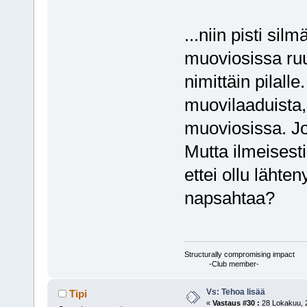
...niin pisti si
muoviosissa ruu
nimittäin pilall
muovilaaduista,
muoviosissa. Jo
Mutta ilmeisesti
ettei ollu lähten
napsahtaa?
Structurally compromising impact
-Club member-
Vs: Tehoa lisää
Tipi
«
Vastaus #30 :
28 Lokakuu, 2