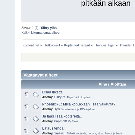
pitkään aikaan
Sivuja:
1
[
2
]
Siirry ylös
Kaikki lukemattomat aiheet
Kopterit.net
»
Helikopterit
»
Kopterivalmistajat
»
Thunder Tiger
»
Thunder T
Vastaavat aiheet
Aihe / Aloittaja
Lisää liikettä
Aloittaja
EskyPe
Align Sähkökopterit
PhoenixRC: Millä kopukkaan lisää vakautta?
Aloittaja
Jyri
Simulaattorit ja PC-ohjelmat
Ja taas lisää koptereita...
Aloittaja
kapa990
MyFleet
Lataus tehoa!
Aloittaja
1m4s0_
Sähkömoottorit, noparit, akut, laturit ja becit