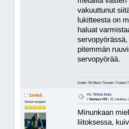
metallia vasten 
vakuuttunut siit
lukitteesta on m
haluat varmista
servopyörässä, n
pitemmän ruuvin 
servopyörää.
Goblin 700 Black Thunder / Futaba T8
Vs: Tehoa lisää
1m4s0_
«
Vastaus #35 :
31 Lokakuu, 2
Seniori torppari
Minunkaan miele
liitoksessa, kui