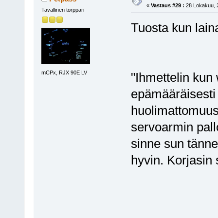
«
Vastaus #29 :
28 Lokakuu, 2
Tavallinen torppari
Tuosta kun lain
mCPx, RJX 90E LV
"Ihmettelin kun 
epämääräisesti e
huolimattomuus 
servoarmin pallo
sinne sun tänne ,
hyvin. Korjasin