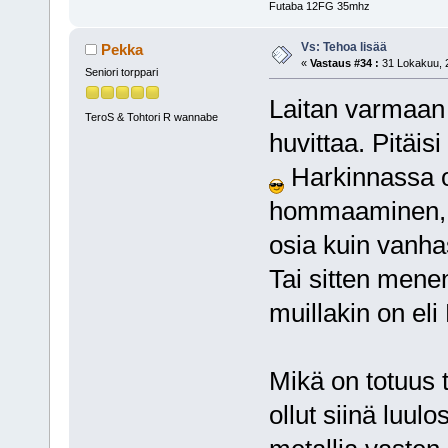
Futaba 12FG 35mhz
Vs: Tehoa lisää
Pekka
«
Vastaus #34 :
31 Lokakuu, 2
Seniori torppari
Laitan varmaan 
TeroS & Tohtori R wannabe
huvittaa. Pitäisi
Harkinnassa o
hommaaminen, m
osia kuin vanha
Tai sitten menen
muillakin on el
Mikä on totuus 
ollut siinä luulo