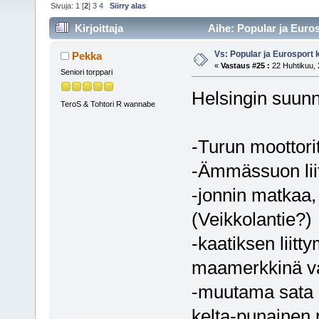
Sivuja:
1
[
2
]
3
4
Siirry alas
Kirjoittaja
Aihe: Popular ja Euros
Vs: Popular ja Eurosport
Pekka
«
Vastaus #25 :
22 Huhtikuu, 
Seniori torppari
Helsingin suunn
TeroS & Tohtori R wannabe
-Turun moottori
-Ämmässuon liit
-jonnin matkaa,
(Veikkolantie?)
-kaatiksen liit
maamerkkinä v
-muutama sata m
kelta-punainen