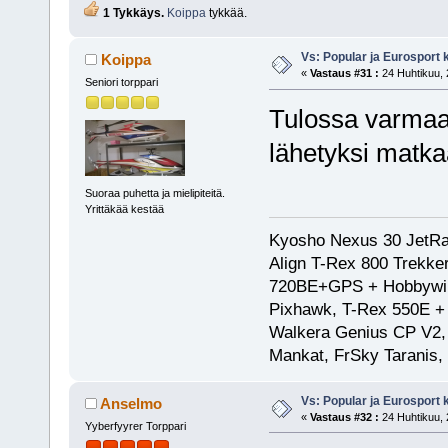
1 Tykkäys.
Koippa
tykkää.
Vs: Popular ja Eurosport
Koippa
«
Vastaus #31 :
24 Huhtikuu, 
Seniori torppari
Tulossa varmaan
lähetyksi matka
Suoraa puhetta ja mielipiteitä.
Yrittäkää kestää
Kyosho Nexus 30 JetRa
Align T-Rex 800 Trekke
720BE+GPS + Hobbywing
Pixhawk, T-Rex 550E 
Walkera Genius CP V2, 
Mankat, FrSky Taranis
Vs: Popular ja Eurosport
Anselmo
«
Vastaus #32 :
24 Huhtikuu, 
Yyberfyyrer Torppari