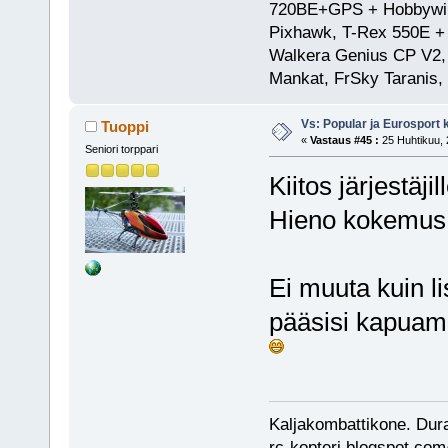
720BE+GPS + Hobbywing
Pixhawk, T-Rex 550E 
Walkera Genius CP V2, 
Mankat, FrSky Taranis
Vs: Popular ja Eurosport
Tuoppi
«
Vastaus #45 :
25 Huhtikuu, 
Seniori torppari
Kiitos järjestäjil
Hieno kokemus 
Ei muuta kuin li
pääsisi kapuama
Kaljakombattikone. Dur
rc-kopteri.blogspot.com