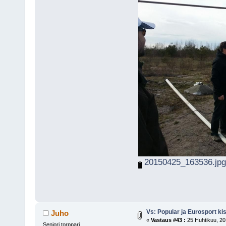
20150425_163536.jpg
Vs: Popular ja Eurosport k
Juho
«
Vastaus #43 :
25 Huhtikuu, 20
Seniori torppari