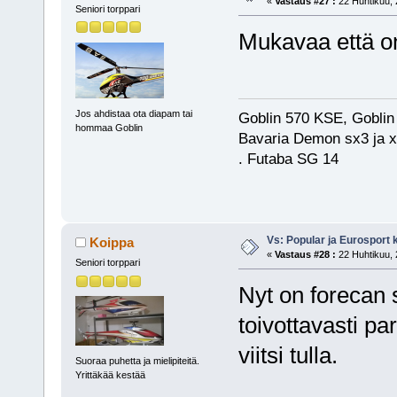
«
Vastaus #27 :
22 Huhtikuu, 
Seniori torppari
Mukavaa että on
Jos ahdistaa ota diapam tai
Goblin 570 KSE, Goblin
hommaa Goblin
Bavaria Demon sx3 ja x
. Futaba SG 14
Vs: Popular ja Eurosport
Koippa
«
Vastaus #28 :
22 Huhtikuu, 
Seniori torppari
Nyt on forecan
toivottavasti p
viitsi tulla.
Suoraa puhetta ja mielipiteitä.
Yrittäkää kestää