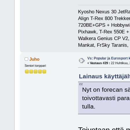
Kyosho Nexus 30 JetRa
Align T-Rex 800 Trekke
720BE+GPS + Hobbywing
Pixhawk, T-Rex 550E 
Walkera Genius CP V2, 
Mankat, FrSky Taranis
Vs: Popular ja Eurosport
Juho
«
Vastaus #29 :
22 Huhtikuu, 
Seniori torppari
Lainaus käyttäjäl
Nyt on forecan s
toivottavasti par
tulla.
Toivotaan että m