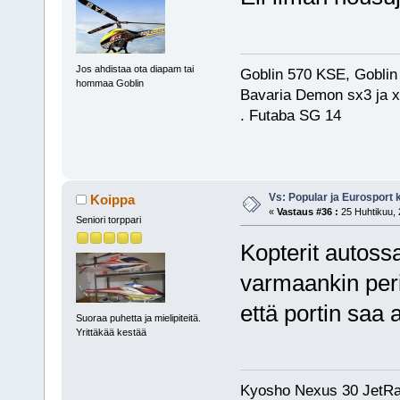
Jos ahdistaa ota diapam tai
Goblin 570 KSE, Goblin
hommaa Goblin
Bavaria Demon sx3 ja x
. Futaba SG 14
Vs: Popular ja Eurosport
Koippa
«
Vastaus #36 :
25 Huhtikuu, 
Seniori torppari
Kopterit autoss
varmaankin peril
että portin saa 
Suoraa puhetta ja mielipiteitä.
Yrittäkää kestää
Kyosho Nexus 30 JetRa