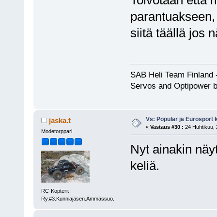
parantuakseen, 
siitä täällä jos n
SAB Heli Team Finland 
Servos and Optipower b
Vs: Popular ja Eurosport
jaska.t
«
Vastaus #30 :
24 Huhtikuu, 
Modetorppari
Nyt ainakin näy
keliä.
RC-Kopterit
Ry.#3.Kunniajäsen.Ämmässuo.