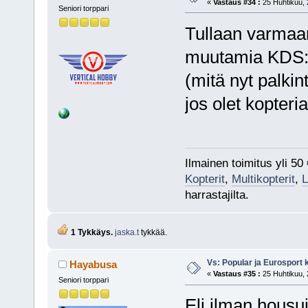
«
Vastaus #34 :
25 Huhtikuu, 
Seniori torppari
Tullaan varmaan
muutamia KDS:n
(mitä nyt palki
jos olet kopteri
Ilmainen toimitus yli 50 €
Kopterit
,
Multikopterit
,
L
harrastajilta.
1 Tykkäys.
jaska.t
tykkää.
Vs: Popular ja Eurosport
Hayabusa
«
Vastaus #35 :
25 Huhtikuu, 
Seniori torppari
Eli ilman housuj