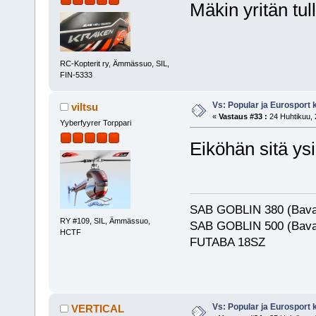
Mäkin yritän tull
RC-Kopterit ry, Ämmässuo, SIL,
FIN-5333
Vs: Popular ja Eurosport
viltsu
«
Vastaus #33 :
24 Huhtikuu, 
Yyberfyyrer Torppari
Eiköhän sitä ys
SAB GOBLIN 380 (Bava
RY #109, SIL, Ämmässuo,
SAB GOBLIN 500 (Bava
HCTF
FUTABA 18SZ
Vs: Popular ja Eurosport
VERTICAL