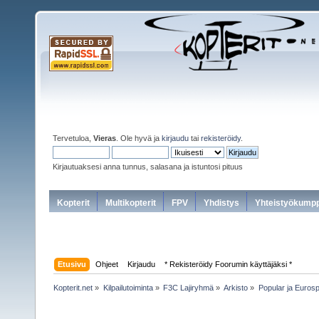
Tervetuloa,
Vieras
. Ole hyvä ja
kirjaudu
tai
rekisteröidy
.
Kirjautuaksesi anna tunnus, salasana ja istuntosi pituus
Kopterit
Multikopterit
FPV
Yhdistys
Yhteistyökumpp
Etusivu
Ohjeet
Kirjaudu
* Rekisteröidy Foorumin käyttäjäksi *
Kopterit.net
»
Kilpailutoiminta
»
F3C Lajiryhmä
»
Arkisto
»
Popular ja Euros