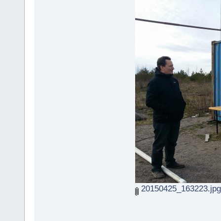
20150425_163223.jpg