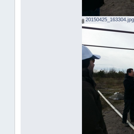
20150425_163304.jpg