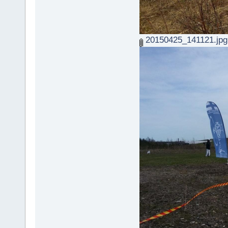
20150425_141121.jpg