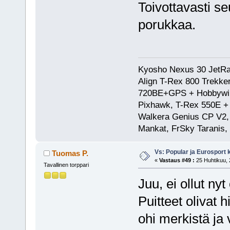
Toivottavasti 
porukkaa.
Kyosho Nexus 30 JetRa
Align T-Rex 800 Trekke
720BE+GPS + Hobbywing
Pixhawk, T-Rex 550E 
Walkera Genius CP V2, 
Mankat, FrSky Taranis
Vs: Popular ja Eurosport
Tuomas P.
«
Vastaus #49 :
25 Huhtikuu, 
Tavallinen torppari
Juu, ei ollut ny
Puitteet olivat h
ohi merkistä ja 