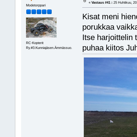
«
Vastaus #41 :
25 Huhtikuu, 20
Modetorppari
Kisat meni hienos
porukkaa vaikk
Itse harjoittelin
RC-Kopterit
puhaa kiitos Ju
Ry.#3.Kunniajäsen.Ämmässuo.