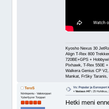
Kyosho Nexus 30 JetRa
Align T-Rex 800 Trekke
720BE+GPS + Hobbywing
Pixhawk, T-Rex 550E 
Walkera Genius CP V2, 
Mankat, FrSky Taranis
Vs: Popular ja Eurosport
TeroS
«
Vastaus #47 :
25 Huhtikuu, 
Nörtinpentu - Valiotorppari
Yyberfyyrer Torppari
Hetki meni enne