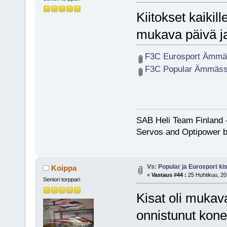
Kiitokset kaikill
mukava päivä ja 
F3C Eurosport Ämmä
F3C Popular Ämmäss
SAB Heli Team Finland 
Servos and Optipower b
Vs: Popular ja Eurosport k
Koippa
«
Vastaus #44 :
25 Huhtikuu, 20
Seniori torppari
Kisat oli mukava
onnistunut kone