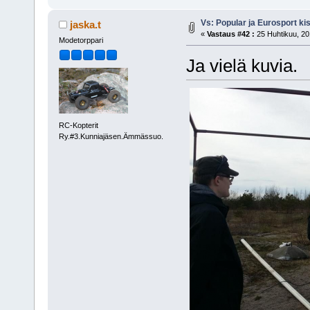
Vs: Popular ja Eurosport k
jaska.t
«
Vastaus #42 :
25 Huhtikuu, 20
Modetorppari
Ja vielä kuvia.
RC-Kopterit
Ry.#3.Kunniajäsen.Ämmässuo.