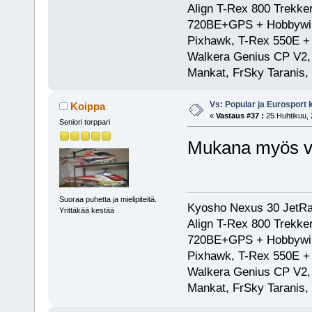
Align T-Rex 800 Trekke
720BE+GPS + Hobbywing
Pixhawk, T-Rex 550E 
Walkera Genius CP V2, 
Mankat, FrSky Taranis
Vs: Popular ja Eurosport
Koippa
«
Vastaus #37 :
25 Huhtikuu, 
Seniori torppari
Mukana myös var
Suoraa puhetta ja mielipiteitä.
Kyosho Nexus 30 JetRa
Yrittäkää kestää
Align T-Rex 800 Trekke
720BE+GPS + Hobbywing
Pixhawk, T-Rex 550E 
Walkera Genius CP V2, 
Mankat, FrSky Taranis