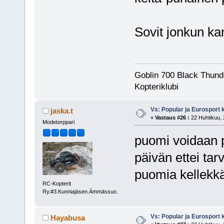
Sovit jonkun k
Goblin 700 Black Thunde
Kopteriklubi
Vs: Popular ja Eurosport
jaska.t
«
Vastaus #26 :
22 Huhtikuu, 
Modetorppari
puomi voidaan p
päivän ettei tar
puomia kellekk
RC-Kopterit
Ry.#3.Kunniajäsen.Ämmässuo.
Vs: Popular ja Eurosport
Hayabusa