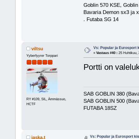
Goblin 570 KSE, Goblin
Bavaria Demon sx3 ja x
. Futaba SG 14
Vs: Popular ja Eurosport
viltsu
«
Vastaus #40 :
25 Huhtikuu, 
Yyberfyyrer Torppari
Portti on valel
SAB GOBLIN 380 (Bava
RY #109, SIL, Ämmässuo,
SAB GOBLIN 500 (Bava
HCTF
FUTABA 18SZ
Vs: Popular ja Eurosport k
jaska.t