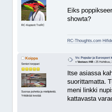
Eiks poppikseen
showta?
RC-Kopterit TreRC
RC-Thoughts.com
Hifi
Vs: Popular ja Eurosport
Koippa
«
Vastaus #48 :
25 Huhtikuu, 
Seniori torppari
Itse asiassa kah
suorittamatta. T
meni linkki nupis
Suoraa puhetta ja mielipiteitä.
Yrittäkää kestää
kattavasta var