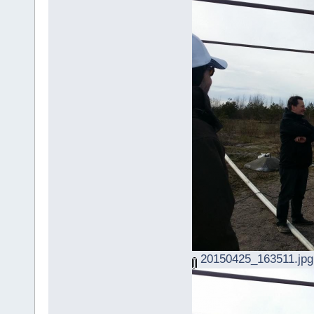
20150425_163511.jpg