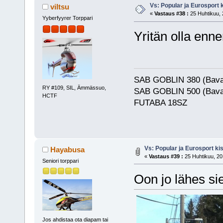
Vs: Popular ja Eurosport
viltsu
«
Vastaus #38 :
25 Huhtikuu, 
Yyberfyyrer Torppari
Yritän olla enn
SAB GOBLIN 380 (Bava
RY #109, SIL, Ämmässuo,
SAB GOBLIN 500 (Bava
HCTF
FUTABA 18SZ
Vs: Popular ja Eurosport k
Hayabusa
«
Vastaus #39 :
25 Huhtikuu, 20
Seniori torppari
Oon jo lähes si
Jos ahdistaa ota diapam tai