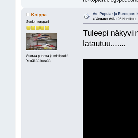
Vs: Popular ja Eurosport
Koippa
«
Vastaus #46 :
25 Huhtikuu, 
Seniori torppari
Tuleepi näkyvi
latautuu.......
Suoraa puhetta ja mielipiteitä.
Yrittäkää kestää