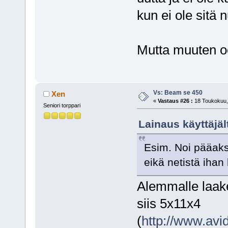
kun ei ole sitä
Mutta muuten oo
Vs: Beam se 450
Xen
«
Vastaus #26 :
18 Toukokuu, 
Seniori torppari
Lainaus käyttäjäl
Esim. Noi pääakse
eikä netistä ihan 
Alemmalle laake
siis 5x11x4
(
http://www.avi