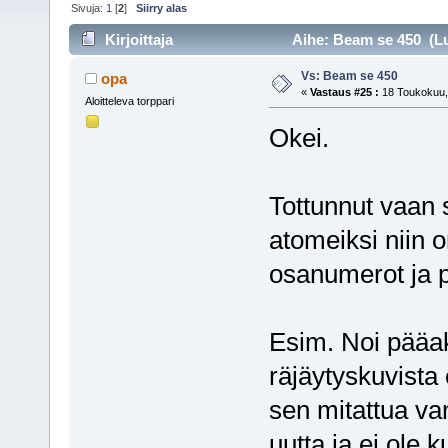
Sivuja:
1
[
2
]
Siirry alas
Kirjoittaja
Aihe: Beam se 450 (Lu
Vs: Beam se 450
opa
«
Vastaus #25 :
18 Toukokuu, 
Aloitteleva torppari
Okei.
Tottunnut vaan 
atomeiksi niin o
osanumerot ja pi
Esim. Noi pääak
räjäytyskuvista 
sen mitattua va
uutta ja ei ole 