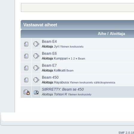
Vastaavat aiheet
Aihe / Aloittaja
Beam E4
Aloittaja
Jyri
Yleinen keskustelu
Beam E6
Aloittaja
Kumppari
«
1
2
»
Beam
Beam E7
Aloittaja
Kollikatti
Beam
Beam 450
Aloittaja
Hayabusa
Yleinen keskustelu sähkökoptereista
SIIRRETTY: Beam se 450
Aloittaja
Tohtori R
Yleinen keskustelu
SMF 2.0.1