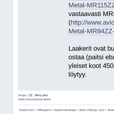
Metal-MR115ZZ
vastaavasti MR
(
http://www.avi
Metal-MR84ZZ-
Laakerit ovat bu
ostaa (paitsi eb
yleiset koot 450
löytyy.
Sivuja:
1
[
2
]
Siirry ylös
Kaikki lukemattomat aiheet
Kopterit.net
»
Helikopterit
»
Kopterivalmistajat
»
Beam
(Valvoja:
Jyri
) »
Beam