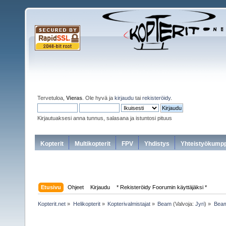
Tervetuloa,
Vieras
. Ole hyvä ja
kirjaudu
tai
rekisteröidy
.
Kirjautuaksesi anna tunnus, salasana ja istuntosi pituus
Kopterit
Multikopterit
FPV
Yhdistys
Yhteistyökumpp
Etusivu
Ohjeet
Kirjaudu
* Rekisteröidy Foorumin käyttäjäksi *
Kopterit.net
»
Helikopterit
»
Kopterivalmistajat
»
Beam
(Valvoja:
Jyri
) »
Beam