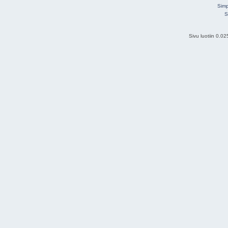
Simp
S
Sivu luotiin 0.0