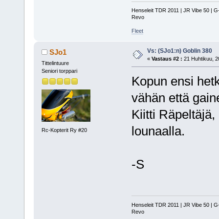
Henseleit TDR 2011 | JR Vibe 50 | 
Revo
Fleet
Vs: (SJo1:n) Goblin 380
SJo1
«
Vastaus #2 :
21 Huhtikuu, 2
Tittelintuure
Seniori torppari
Kopun ensi hetke
vähän että gain
Kiitti Räpeltäjä
lounaalla.
Rc-Kopterit Ry #20
-S
Henseleit TDR 2011 | JR Vibe 50 | 
Revo