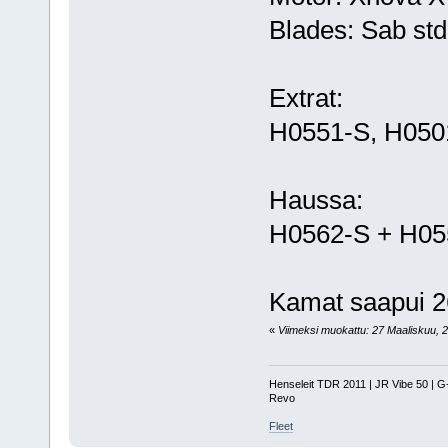
Blades: Sab std
Extrat:
H0551-S, H050
Haussa:
H0562-S + H05
Kamat saapui 2
«
Viimeksi muokattu: 27 Maaliskuu, 20
Henseleit TDR 2011 | JR Vibe 50 | 
Revo
Fleet