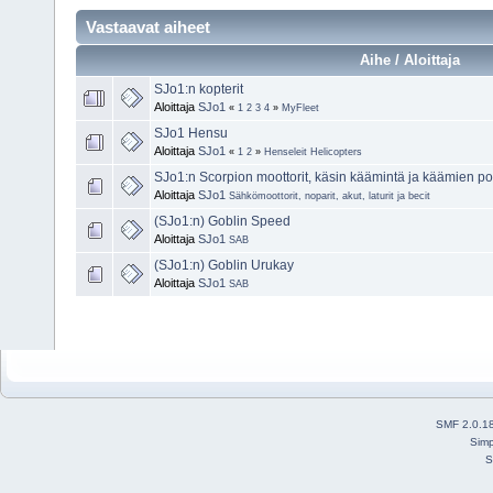
Vastaavat aiheet
Aihe / Aloittaja
SJo1:n kopterit
Aloittaja
SJo1
«
1
2
3
4
»
MyFleet
SJo1 Hensu
Aloittaja
SJo1
«
1
2
»
Henseleit Helicopters
SJo1:n Scorpion moottorit, käsin käämintä ja käämien po
Aloittaja
SJo1
Sähkömoottorit, noparit, akut, laturit ja becit
(SJo1:n) Goblin Speed
Aloittaja
SJo1
SAB
(SJo1:n) Goblin Urukay
Aloittaja
SJo1
SAB
SMF 2.0.1
Simp
S