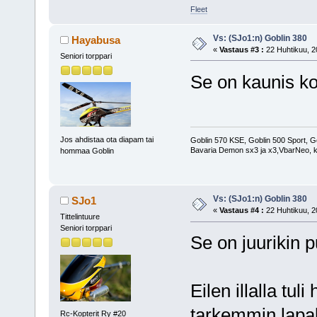
Fleet
Vs: (SJo1:n) Goblin 380
Hayabusa
«
Vastaus #3 :
22 Huhtikuu, 2
Seniori torppari
Se on kaunis ko
Jos ahdistaa ota diapam tai
Goblin 570 KSE, Goblin 500 Sport, G
Bavaria Demon sx3 ja x3,VbarNeo, k
hommaa Goblin
Vs: (SJo1:n) Goblin 380
SJo1
«
Vastaus #4 :
22 Huhtikuu, 2
Tittelintuure
Seniori torppari
Se on juurikin 
Eilen illalla tul
tarkemmin lapak
Rc-Kopterit Ry #20