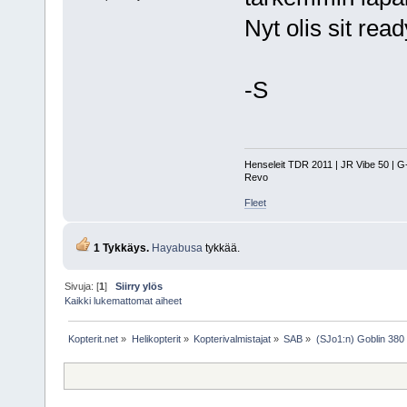
Nyt olis sit rea
-S
Henseleit TDR 2011 | JR Vibe 50 | 
Revo
Fleet
1 Tykkäys.
Hayabusa
tykkää.
Sivuja: [
1
]
Siirry ylös
Kaikki lukemattomat aiheet
Kopterit.net
»
Helikopterit
»
Kopterivalmistajat
»
SAB
»
(SJo1:n) Goblin 380