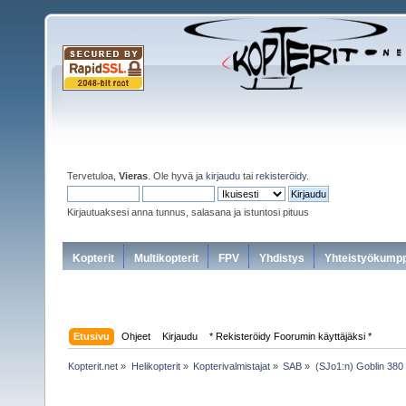
Tervetuloa,
Vieras
. Ole hyvä ja
kirjaudu
tai
rekisteröidy
.
Kirjautuaksesi anna tunnus, salasana ja istuntosi pituus
Kopterit
Multikopterit
FPV
Yhdistys
Yhteistyökumpp
Etusivu
Ohjeet
Kirjaudu
* Rekisteröidy Foorumin käyttäjäksi *
Kopterit.net
»
Helikopterit
»
Kopterivalmistajat
»
SAB
»
(SJo1:n) Goblin 380