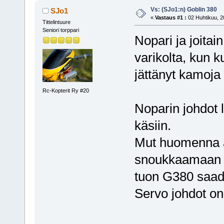
Vs: (SJo1:n) Goblin 380
SJo1
«
Vastaus #1 :
02 Huhtikuu, 2
Tittelintuure
Seniori torppari
Nopari ja joitai
varikolta, kun k
jättänyt kamoja 
Rc-Kopterit Ry #20
Noparin johdot l
käsiin.
Mut huomenna al
snoukkaamaan t
tuon G380 saada
Servo johdot on 