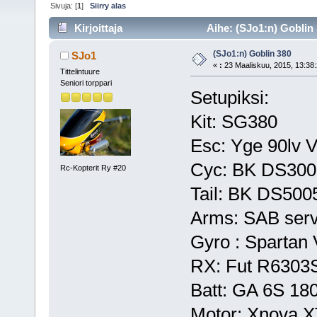
Sivuja: [
1
]
Siirry alas
Kirjoittaja
Aihe: (SJo1:n) Goblin 
(SJo1:n) Goblin 380
SJo1
«
:
23 Maaliskuu, 2015, 13:38:
Tittelintuure
Seniori torppari
Setupiksi:
Kit: SG380
Esc: Yge 90lv V2
Cyc: BK DS30
Rc-Kopterit Ry #20
Tail: BK DS50
Arms: SAB ser
Gyro : Spartan
RX: Fut R6303
Batt: GA 6S 1
Motor: Xnova X