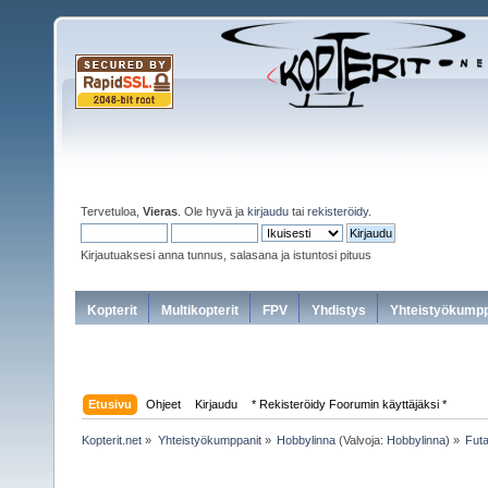
Tervetuloa,
Vieras
. Ole hyvä ja
kirjaudu
tai
rekisteröidy
.
Kirjautuaksesi anna tunnus, salasana ja istuntosi pituus
Kopterit
Multikopterit
FPV
Yhdistys
Yhteistyökumpp
Etusivu
Ohjeet
Kirjaudu
* Rekisteröidy Foorumin käyttäjäksi *
Kopterit.net
»
Yhteistyökumppanit
»
Hobbylinna
(Valvoja:
Hobbylinna
) »
Fut