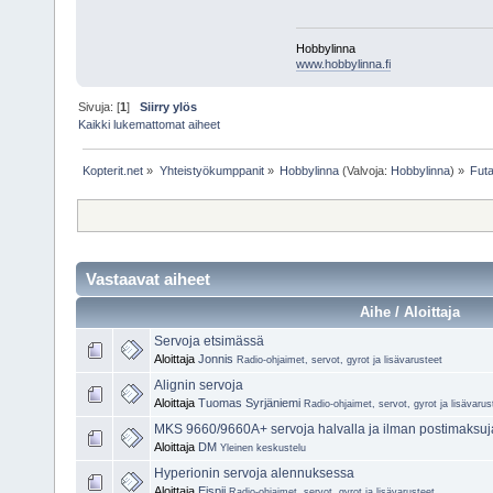
Hobbylinna
www.hobbylinna.fi
Sivuja: [
1
]
Siirry ylös
Kaikki lukemattomat aiheet
Kopterit.net
»
Yhteistyökumppanit
»
Hobbylinna
(Valvoja:
Hobbylinna
) »
Fut
Vastaavat aiheet
Aihe / Aloittaja
Servoja etsimässä
Aloittaja
Jonnis
Radio-ohjaimet, servot, gyrot ja lisävarusteet
Alignin servoja
Aloittaja
Tuomas Syrjäniemi
Radio-ohjaimet, servot, gyrot ja lisävarus
MKS 9660/9660A+ servoja halvalla ja ilman postimaksuj
Aloittaja
DM
Yleinen keskustelu
Hyperionin servoja alennuksessa
Aloittaja
Eispii
Radio-ohjaimet, servot, gyrot ja lisävarusteet