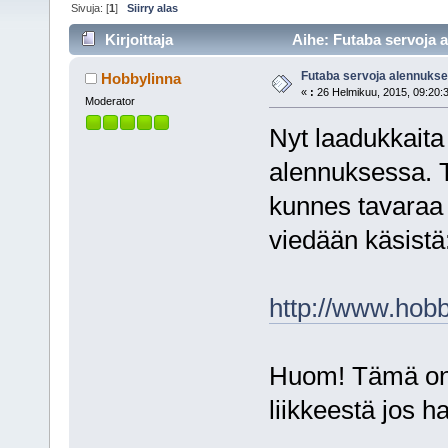
Sivuja: [
1
]
Siirry alas
Kirjoittaja
Aihe: Futaba servoja 
Futaba servoja alennuks
Hobbylinna
«
:
26 Helmikuu, 2015, 09:20:
Moderator
Nyt laadukkaita
alennuksessa. T
kunnes tavaraa 
viedään käsistä
http://www.hobb
Huom! Tämä on 
liikkeestä jos h