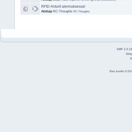
RFID-Anturit alennuksessa!
Aloittaja
RC-Thoughts
RC-Thoughts
SMF 2.0.1
Simp
S
Sivu luotiin 0.0