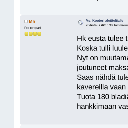
Vs: Kopteri aloittelijalle
Mh
«
Vastaus #28 :
30 Tammikuu,
Pro torppari
Hk eusta tulee t
Koska tulli luul
Nyt on muutama 
joutuneet maks
Saas nähdä tulee
kavereilla vaan
Tuota 180 bladiä
hankkimaan vas