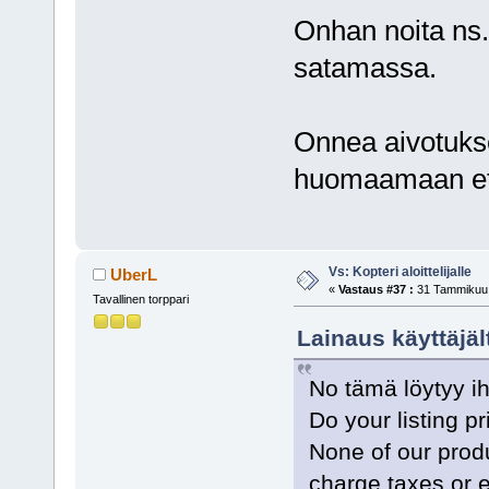
Onhan noita ns
satamassa.
Onnea aivotukse
huomaamaan et 
Vs: Kopteri aloittelijalle
UberL
«
Vastaus #37 :
31 Tammikuu,
Tavallinen torppari
Lainaus käyttäjä
No tämä löytyy ih
Do your listing p
None of our produ
charge taxes or e