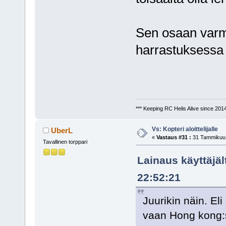
Sen osaan varma
harrastuksessa
*** Keeping RC Helis Alive since 2014
Vs: Kopteri aloittelijalle
UberL
«
Vastaus #31 :
31 Tammikuu,
Tavallinen torppari
Lainaus käyttäjä
22:52:21
Juurikin näin. El
vaan Hong kong:s