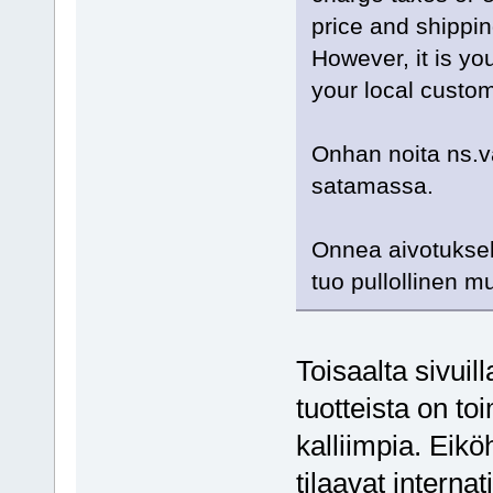
price and shippin
However, it is yo
your local custom
Onhan noita ns.v
satamassa.
Onnea aivotuksel
tuo pullollinen m
Toisaalta sivui
tuotteista on to
kalliimpia. Eikö
tilaavat interna