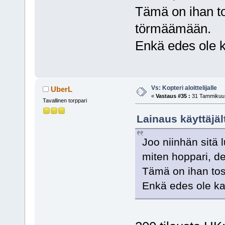
Tämä on ihan to
törmäämään.
Enkä edes ole 
Vs: Kopteri aloittelijalle
UberL
«
Vastaus #35 :
31 Tammikuu,
Tavallinen torppari
Lainaus käyttäjä
Joo niinhän sitä l
miten hoppari, de
Tämä on ihan tos
Enkä edes ole k