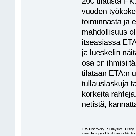
200 tilausta HK:
vuoden työkokemu
toiminnasta ja ei
mahdollisuus olis
itseasiassa ETA:
ja lueskelin näi
osa on ihmisiltä
tilataan ETA:n ul
tullauslaskuja t
korkeita rahteja
netistä, kannatt
TBS Discovery - Sunnysky - Frsky -
Kiina Hämppy - HKpilot mini - Gimb -