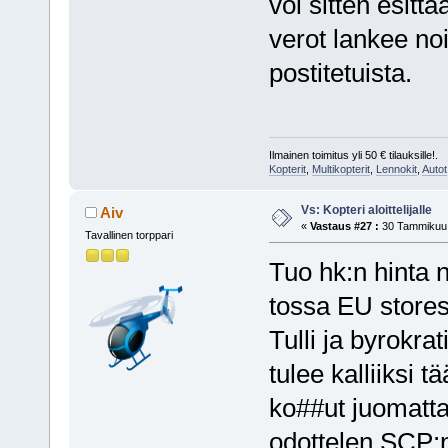
voi sitten esittä
verot lankee noi
postitetuista.
Ilmainen toimitus yli 50 € tilauksille!.
Kopterit
,
Multikopterit
,
Lennokit
,
Autot
Vs: Kopteri aloittelijalle
Aiv
«
Vastaus #27 :
30 Tammikuu,
Tavallinen torppari
Tuo hk:n hinta n
tossa EU stores
Tulli ja byrokra
tulee kalliiksi 
ko##ut juomatta
odottelen SCP:n