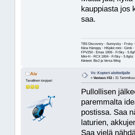
kauppiasta jos 
saa.
TBS Discovery - Sunnysky - Frsky -
Kiina Hämppy - HKpilot mini - Gimb -
FPV250 - Emax 1806 - FrSky - 5.8g
Mini-H - RCX 1804 - FrSky - 5.8ghz
Kiinteet: Bix2 ja Versa Wing
Vs: Kopteri aloittelijalle
Aiv
«
Vastaus #32 :
31 Tammikuu,
Tavallinen torppari
Pullollisen jälk
paremmalta idea
postissa. Saa nä
laturien, akkuj
Saa vielä nähdä