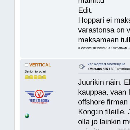
mainittu
Edit.
Hoppari ei mak
varastonsa on vä
maksamaan tulli
«
Viimeksi muokattu: 30 Tammikuu, 20
Vs: Kopteri aloittelijalle
VERTICAL
«
Vastaus #26 :
30 Tammikuu,
Seniori torppari
Juurikin näin. E
kauppaa, vaan 
offshore firman
Kong:in tileille.
olla jo lainkin 