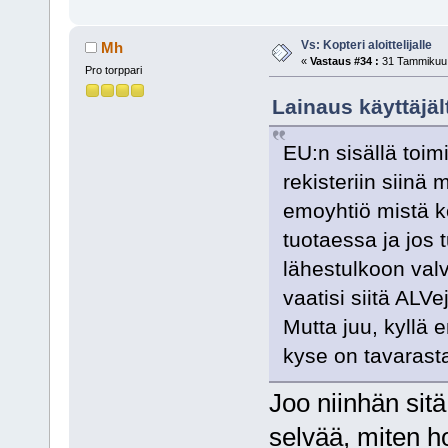
Vs: Kopteri aloittelijalle
Mh
«
Vastaus #34 :
31 Tammikuu,
Pro torppari
Lainaus käyttäjä
EU:n sisällä toim
rekisteriin siinä
emoyhtiö mistä k
tuotaessa ja jos t
lähestulkoon val
vaatisi siitä ALVej
Mutta juu, kyllä
kyse on tavarast
Joo niinhän sitä 
selvää, miten h