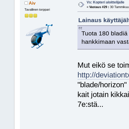
Vs: Kopteri aloittelijalle
Aiv
«
Vastaus #29 :
30 Tammikuu,
Tavallinen torppari
Lainaus käyttäjä
Tuota 180 bladiä 
hankkimaan vast
Mut eikö se toi
http://deviation
"blade/horizon" 
kait jotain kikk
7e:stä...