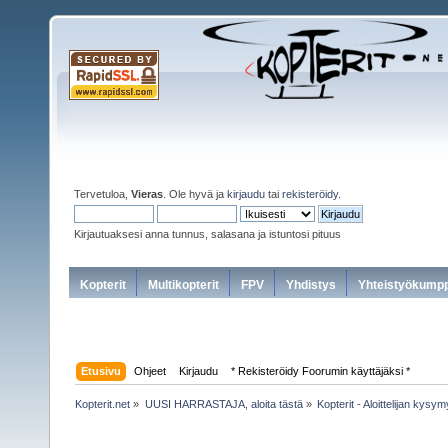
Tervetuloa,
Vieras
. Ole hyvä ja
kirjaudu
tai
rekisteröidy
.
Kirjautuaksesi anna tunnus, salasana ja istuntosi pituus
Kopterit
Multikopterit
FPV
Yhdistys
Yhteistyökumpp
Etusivu
Ohjeet
Kirjaudu
* Rekisteröidy Foorumin käyttäjäksi *
Kopterit.net
»
UUSI HARRASTAJA, aloita tästä
»
Kopterit - Aloittelijan kysy