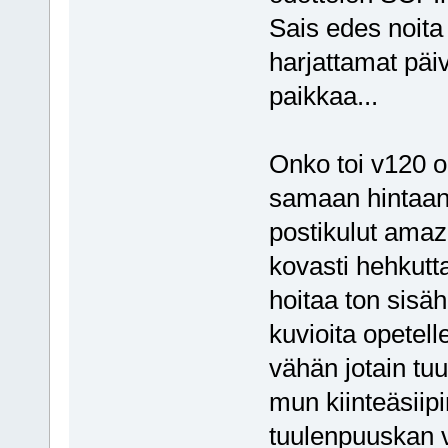
Sais edes noita 
harjattamat päi
paikkaa...
Onko toi v120 o
samaan hintaan 
postikulut amaz
kovasti hehkutt
hoitaa ton sisäh
kuvioita opetell
vähän jotain tu
mun kiinteäsiip
tuulenpuuskan v