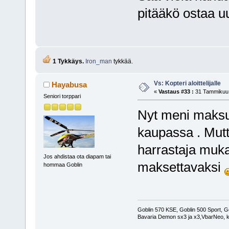
pitääkö ostaa uus
1 Tykkäys.
Iron_man
tykkää.
Vs: Kopteri aloittelijalle
Hayabusa
«
Vastaus #33 :
31 Tammikuu, 
Seniori torppari
Nyt meni maksun
kaupassa . Mutt
harrastaja muka
Jos ahdistaa ota diapam tai
maksettavaksi
hommaa Goblin
Goblin 570 KSE, Goblin 500 Sport, G
Bavaria Demon sx3 ja x3,VbarNeo, k