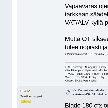
Vapaavarastojen
tarkkaan säädelt
VAT/ALV kyllä p
Mutta OT sikseen
tulee nopiasti 
«
Viimeksi muokattu: 31 Tammikuu, 20
TBS Discovery - Sunnysky - Frsky -
Kiina Hämppy - HKpilot mini - Gimb -
FPV250 - Emax 1806 - FrSky - 5.8g
Mini-H - RCX 1804 - FrSky - 5.8ghz
Kiinteet: Bix2 ja Versa Wing
Vs: Kopteri aloittelijalle
Aiv
«
Vastaus #38 :
14 Helmikuu, 
Tavallinen torppari
Blade 180 cfx o