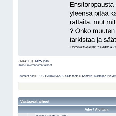
Ensitorppausta 
yleensä pitää k
rattaita, mut m
? Onko muuten j
tarkistaa ja sä
«
Viimeksi muokattu: 14 Helmikuu, 201
Sivuja:
1
[
2
]
Siirry ylös
Kaikki lukemattomat aiheet
Kopterit.net
»
UUSI HARRASTAJA, aloita tästä
»
Kopterit - Aloittelijan kysy
Vastaavat aiheet
Aihe / Aloittaja