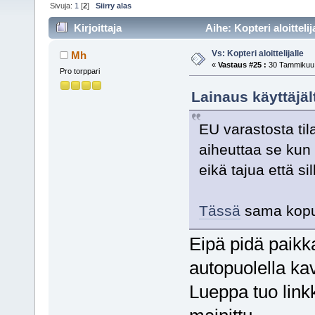
Sivuja:
1
[
2
]
Siirry alas
Kirjoittaja
Aihe: Kopteri aloitteli
Vs: Kopteri aloittelijalle
Mh
«
Vastaus #25 :
30 Tammikuu,
Pro torppari
Lainaus käyttäjä
EU varastosta til
aiheuttaa se kun 
eikä tajua että sil
Tässä
sama kopu
Eipä pidä paikka
autopuolella kave
Lueppa tuo linkk