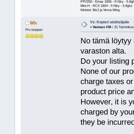
FPV250 - Emax 1806 - FrSky - 5.8g
Mini-H - RCX 1804 - FrSky - 5.8ghz
Kiinteet: Bix2 ja Versa Wing
Vs: Kopteri aloittelijalle
Mh
«
Vastaus #36 :
31 Tammikuu,
Pro torppari
No tämä löytyy 
varaston alta.
Do your listing 
None of our pro
charge taxes or 
product price a
However, it is y
charged by your
they be incurred