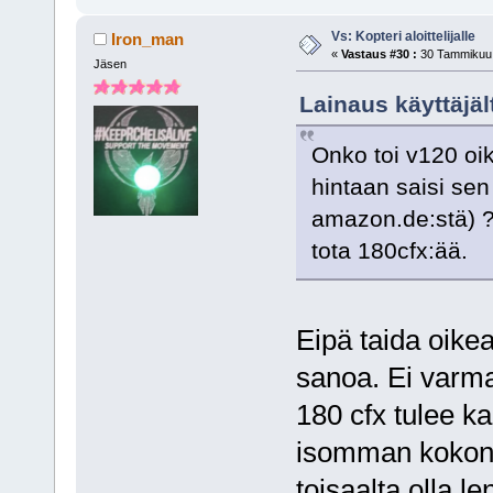
Vs: Kopteri aloittelijalle
Iron_man
«
Vastaus #30 :
30 Tammikuu,
Jäsen
Lainaus käyttäjäl
Onko toi v120 oi
hintaan saisi sen
amazon.de:stä) ?
tota 180cfx:ää.
Eipä taida oike
sanoa. Ei varma
180 cfx tulee k
isomman kokons
toisaalta olla l