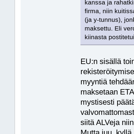
kanssa ja rahatki
firma, niin kuitis
(ja y-tunnus), jonk
maksettu. Eli ver
kiinasta postitetu
EU:n sisällä toi
rekisteröitymis
myyntiä tehdään
maksetaan ETA al
mystisesti päät
valvomattomasta
siitä ALVeja niin
Mutta juu, kyll