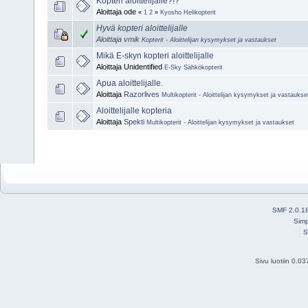
Kopteri aloittelijalle?!?
Aloittaja ode
«
1
2
»
Kyosho Helikopterit
Hyvä kopteri aloittelijalle
Aloittaja vmik
Kopterit - Aloittelijan kysymykset ja vastaukset
Mikä E-skyn kopteri aloittelijalle
Aloittaja Unidentified
E-Sky Sähkökopterit
Apua aloittelijalle.
Aloittaja
Razorlives
Multikopterit - Aloittelijan kysymykset ja vastaukse
Aloittelijalle kopteria
Aloittaja
Spekti
Multikopterit - Aloittelijan kysymykset ja vastaukset
SMF 2.0.1
Simp
S
Sivu luotiin 0.0