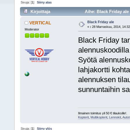
Sivuja: [
1
]
Siirry alas
Kirjoittaja
Aihe: Black Friday ale
Black Friday ale
VERTICAL
«
:
28 Marraskuu, 2014, 14:32
Moderator
Black Friday tar
alennuskoodilla
Syötä alennusko
lahjakortti koh
alennuksen tila
sunnuntaihin sa
Ilmainen toimitus yli 50 € tilauksille!.
Kopterit
,
Multikopterit
,
Lennokit
,
Autot
Sivuja: [
1
]
Siirry ylös