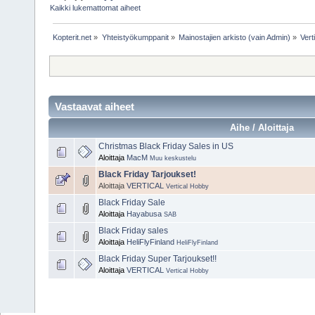
Kaikki lukemattomat aiheet
Kopterit.net
»
Yhteistyökumppanit
»
Mainostajien arkisto (vain Admin)
»
Vert
Vastaavat aiheet
Aihe / Aloittaja
Christmas Black Friday Sales in US
Aloittaja
MacM
Muu keskustelu
Black Friday Tarjoukset!
Aloittaja
VERTICAL
Vertical Hobby
Black Friday Sale
Aloittaja
Hayabusa
SAB
Black Friday sales
Aloittaja
HeliFlyFinland
HeliFlyFinland
Black Friday Super Tarjoukset!!
Aloittaja
VERTICAL
Vertical Hobby