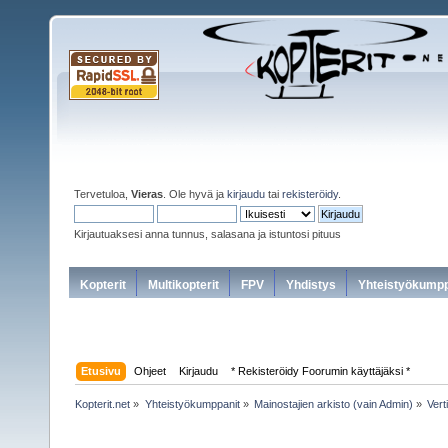
Tervetuloa,
Vieras
. Ole hyvä ja
kirjaudu
tai
rekisteröidy
.
Kirjautuaksesi anna tunnus, salasana ja istuntosi pituus
Kopterit
Multikopterit
FPV
Yhdistys
Yhteistyökumpp
Etusivu
Ohjeet
Kirjaudu
* Rekisteröidy Foorumin käyttäjäksi *
Kopterit.net
»
Yhteistyökumppanit
»
Mainostajien arkisto (vain Admin)
»
Vert