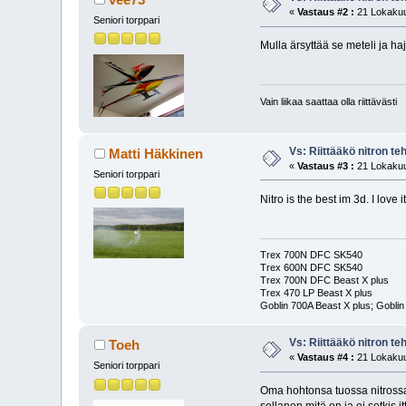
«
Vastaus #2 :
21 Lokakuu
Seniori torppari
Mulla ärsyttää se meteli ja h
Vain liikaa saattaa olla riittävästi
Vs: Riittääkö nitron t
Matti Häkkinen
«
Vastaus #3 :
21 Lokakuu
Seniori torppari
Nitro is the best im 3d. I love it
Trex 700N DFC SK540
Trex 600N DFC SK540
Trex 700N DFC Beast X plus
Trex 470 LP Beast X plus
Goblin 700A Beast X plus; Goblin
Vs: Riittääkö nitron t
Toeh
«
Vastaus #4 :
21 Lokakuu
Seniori torppari
Oma hohtonsa tuossa nitross