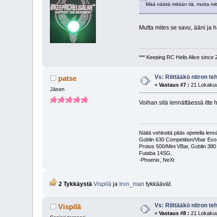
Mää näistä mitään tiä, mutta mi
Mutta mites se savu, ääni ja
*** Keeping RC Helis Alive since 
Vs: Riittääkö nitron t
patse
«
Vastaus #7 :
21 Lokakuu
Jäsen
Voihan sitä lennättäessä itte 
Näitä vehkeitä pitäs opetella le
Goblin 630 Competition/Vbar Evo
Protos 500/Mini VBar, Goblin 38
Futaba 14SG,
-Phoenix, NeXt
2 Tykkäystä
Vispilä
ja
Iron_man
tykkäävät.
Vs: Riittääkö nitron t
Vispilä
«
Vastaus #8 :
21 Lokakuu