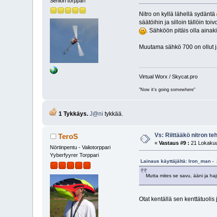
Seniori torppari
Nitro on kyllä lähellä sydäntä
säätöihin ja silloin tällöin 
. Sähköön pitäis olla ainaki
Muutama sähkö 700 on ollut ja
Virtual Worx / Skycat.pro
"Now it's going somewhere"
1 Tykkäys.
J@ni
tykkää.
Vs: Riittääkö nitron t
TeroS
«
Vastaus #9 :
21 Lokakuu
Nörtinpentu - Valiotorppari
Yyberfyyrer Torppari
Lainaus käyttäjältä: Iron_man -
Mutta mites se savu, ääni ja h
Otat kentällä sen kenttätuolis