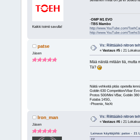
sellanen mitä on ja ei sotkis i
-
OMP M1 EVO
-
TBS Mambo
Kaikki toimii savulla!
http://www.YouTube.com/ToehC
http://www.YouTube.com/ToehsS
Vs: Riittääkö nitron t
patse
«
Vastaus #5 :
21 Lokakuu
Jäsen
Mää näistä mitään tiä, mutta 
Tä?
Näitä vehkeitä pitäs opetella le
Goblin 630 Competition/Vbar Evo
Protos 500/Mini VBar, Goblin 38
Futaba 14SG,
-Phoenix, NeXt
Vs: Riittääkö nitron t
Iron_man
«
Vastaus #6 :
21 Lokakuu
Jäsen
Lainaus käyttäjältä: patse - 21