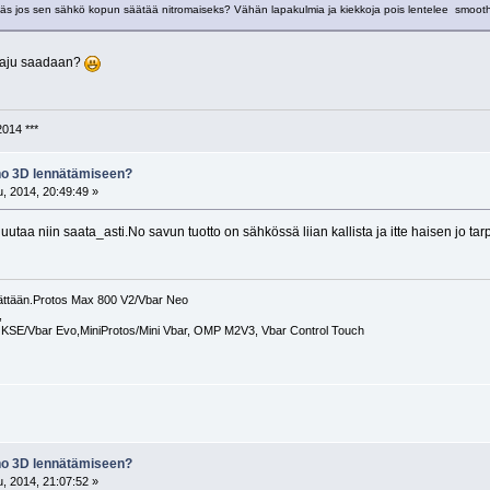
täs jos sen sähkö kopun säätää nitromaiseks? Vähän lapakulmia ja kiekkoja pois lentelee smoothi
 haju saadaan?
2014 ***
eho 3D lennätämiseen?
, 2014, 20:49:49 »
huutaa niin saata_asti.No savun tuotto on sähkössä liian kallista ja itte haisen jo ta
nnättään.Protos Max 800 V2/Vbar Neo
,
0 KSE/Vbar Evo,MiniProtos/Mini Vbar, OMP M2V3, Vbar Control Touch
eho 3D lennätämiseen?
, 2014, 21:07:52 »