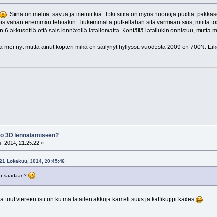
. Siinä on melua, savua ja meininkiä. Toki siinä on myös huonoja puolia; pakkase
toivois vähän enemmän tehoakin. Tiukemmalla putkellahan sitä varmaan sais, mutta to
n 6 akkusettiä että sais lennätellä latailematta. Kentällä latailukin onnistuu, mutta 
 mennyt mutta ainut kopteri mikä on säilynyt hyllyssä vuodesta 2009 on 700N. Eikä
eho 3D lennätämiseen?
, 2014, 21:25:22 »
 21 Lokakuu, 2014, 20:45:46
aju saadaan?
 ja tuut viereen istuun ku mä latailen akkuja kameli suus ja kaffikuppi kädes