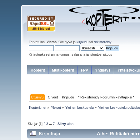
Tervetuloa,
Vieras
. Ole hyvä ja
kirjaudu
tai
rekisteröidy
.
Kirjautuaksesi anna tunnus, salasana ja istuntosi pituus
Kopterit
Multikopterit
FPV
Yhdistys
Yhteistyöku
Etusivu
Ohjeet
Kirjaudu
* Rekisteröidy Foorumin käyttäjäksi *
Kopterit.net
»
Yleiset
»
Yleinen keskustelu
»
Yleinen keskustelu polttisko
Sivuja: [
1
]
2
3
...
7
Siirry alas
Kirjoittaja
Aihe: Riittääkö nit