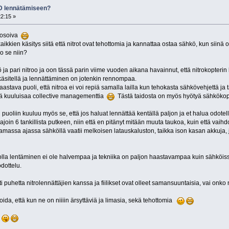
3D lennätämiseen?
2:15 »
ovosoiva
aikkien käsitys siitä että nitrot ovat tehottomia ja kannattaa ostaa sähkö, kun siinä
 se niin?
 ja pari nitroo ja oon tässä parin viime vuoden aikana havainnut, että nitrokopte
sitellä ja lennättäminen on jotenkin rennompaa.
astava puoli, että nitroa ei voi repiä samalla lailla kun tehokasta sähkövehjettä j
sitä kuuluisaa collective managementtia
Tästä taidosta on myös hyötyä sähköko
puoliin kuuluu myös se, että jos haluat lennättää kentällä paljon ja et halua odotel
join 6 tankillista putkeen, niin että en pitänyt mitään muuta taukoa, kuin että vaihd
assa ajassa sähköllä vaatii melkoisen latauskaluston, taikka ison kasan akkuja, j
rolla lentäminen ei ole halvempaa ja tekniika on paljon haastavampaa kuin sähköis
odottelu.
ti puhetta nitrolennättäjien kanssa ja fiilikset ovat olleet samansuuntaisia, vai onko
a, että kun ne on niiiin ärsyttäviä ja limasia, sekä tehottomia
.