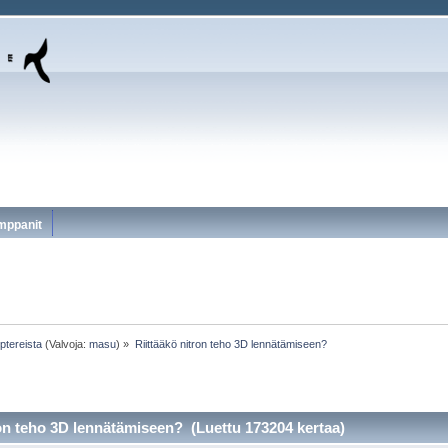
mppanit
ptereista
(Valvoja:
masu
) »
Riittääkö nitron teho 3D lennätämiseen?
ron teho 3D lennätämiseen? (Luettu 173204 kertaa)