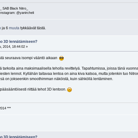
 SAB Black Nitro_
nstagram: @yanircheli
n
ja 6
muuta
tykkäävät tästä.
eho 3D lennätämiseen?
, 2014, 18:44:02 »
stä seuraava isompi vääntö aikaan
 tarkoita aina maksimaalisella teholla revittelyä. Tapahtumissa, joissa tänä vuonna
sten lennot. Kyllähän taitavaa lentoa on aina kiva katsoa, mutta jotenkin tuo Nitr
sä on jokseenkin smoothimman näköistä, kuin sähköllä lentäminen.
a pääsääntöisesti riittää tehot 3D lentoon.
2014 ***
eho 3D lennätämiseen?