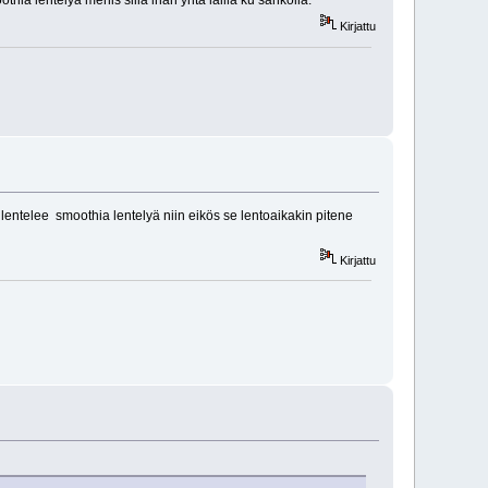
oothia lentelyä menis sillä ihan yhtä lailla ku sähköllä.
Kirjattu
lentelee smoothia lentelyä niin eikös se lentoaikakin pitene
Kirjattu