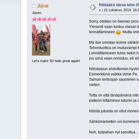
Riittääkö nitron teho 
J@ni
«
:
21 Lokakuu, 2014, 18:2
Jäsen
Sorry, otsikko on hieman pr
Yleisesti vaan tuntuu olevan k
lennättämiseen
Mutta onko
Mä itse omistan kolme sähköö
Tehontuottoa on mukavampi kä
Lennättämiseen tulee sekin ha
jos siinä vaan onnistuu, eli 
Let's make 3D helis great again!
Nitrokopun ehdottomiin hyviin 
Esimerkkinä vaikka viime Pe, a
Saman lentoajan saaminen sam
varten.
Totta on että tänäpäivänä nit
patterin liittäminen laturiin ja 
Näistä jutuista on ollut mones
Sähkömiehetkin voi kommentoid
Noh, tulipahan nyt sanottua..