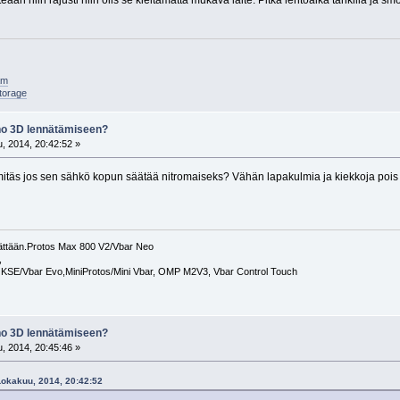
tteään niin rajusti niin olis se kieltämättä mukava laite. Pitkä lentoaika tankilla ja sm
am
torage
eho 3D lennätämiseen?
, 2014, 20:42:52 »
mitäs jos sen sähkö kopun säätää nitromaiseks? Vähän lapakulmia ja kiekkoja pois 
nnättään.Protos Max 800 V2/Vbar Neo
,
0 KSE/Vbar Evo,MiniProtos/Mini Vbar, OMP M2V3, Vbar Control Touch
eho 3D lennätämiseen?
, 2014, 20:45:46 »
 Lokakuu, 2014, 20:42:52