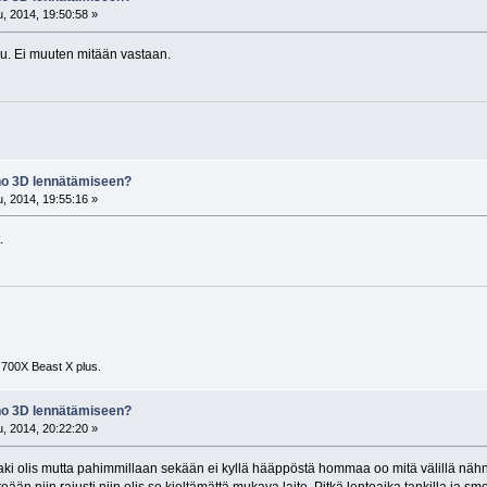
, 2014, 19:50:58 »
aju. Ei muuten mitään vastaan.
eho 3D lennätämiseen?
, 2014, 19:55:16 »
.
 700X Beast X plus.
eho 3D lennätämiseen?
, 2014, 20:22:20 »
aki olis mutta pahimmillaan sekään ei kyllä hääppöstä hommaa oo mitä välillä 