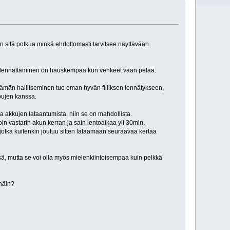
 on sitä potkua minkä ehdottomasti tarvitsee näyttävään
rin lennättäminen on hauskempaa kun vehkeet vaan pelaa.
a tämän hallitseminen tuo oman hyvän fiiliksen lennätykseen,
pujen kanssa.
la akkujen lataantumista, niin se on mahdollista.
oin vastarin akun kerran ja sain lentoaikaa yli 30min.
otka kuitenkin joutuu sitten lataamaan seuraavaa kertaa
sä, mutta se voi olla myös mielenkiintoisempaa kuin pelkkä
 näin?