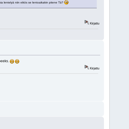
a lentelyä niin eikös se lentoaikakin pitene Tä?
Kirjattu
rpeeks.
Kirjattu