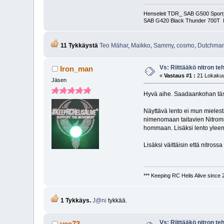
Henseleit TDR_ SAB G500 Sport_
SAB G420 Black Thunder 700T I
11 Tykkäystä
Teo Mähar
,
Maikko
,
Sammy
,
cosmo
,
Dutchma
Vs: Riittääkö nitron t
Iron_man
«
Vastaus #1 :
21 Lokakuu
Jäsen
Hyvä aihe. Saadaankohan tä
Näyttävä lento ei mun mielestä
nimenomaan taitavien Nitromie
hommaan. Lisäksi lento yleen
Lisäksi väittäisin että nitross
*** Keeping RC Helis Alive since 
1 Tykkäys.
J@ni
tykkää.
Vs: Riittääkö nitron t
vee73