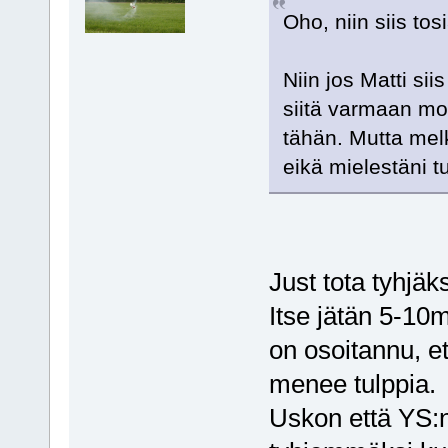
Oho, niin siis to
Niin jos Matti sii
siitä varmaan mon
tähän. Mutta melk
eikä mielestäni 
Just tota tyhjäks
Itse jätän 5-1
on osoitannu, e
menee tulppia.
Uskon että YS:n