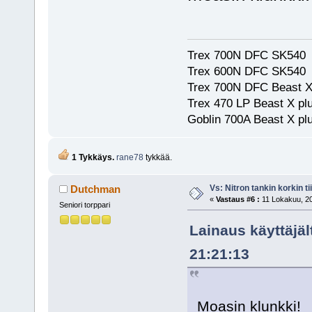
Trex 700N DFC SK540
Trex 600N DFC SK540
Trex 700N DFC Beast X
Trex 470 LP Beast X pl
Goblin 700A Beast X plu
1 Tykkäys.
rane78
tykkää.
Vs: Nitron tankin korkin ti
Dutchman
«
Vastaus #6 :
11 Lokakuu, 20
Seniori torppari
Lainaus käyttäjäl
21:21:13
Moasin klunkki!