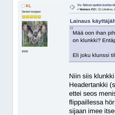
Vs: Nitron tankin korkin ti
KL
«
Vastaus #13 :
11 Lokakuu, 2
Seniori torppari
Lainaus käyttäjäl
Mää oon ihan piha
on klunkki? Entä
#340
Eli joku klunssi 
Niin siis klunkk
Headertankki (se
ettei seos menisi
flippaillessa h
sijaan imee itsee