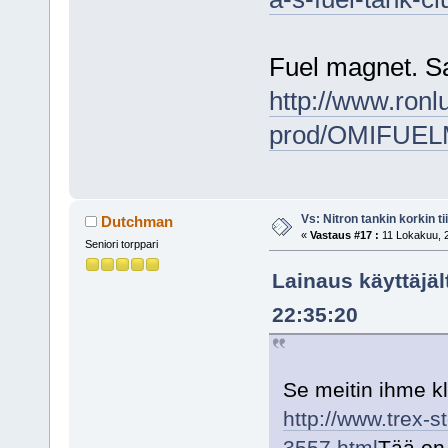
Fuel magnet. S
http://www.ronl
prod/OMIFUEL
Vs: Nitron tankin korkin ti
Dutchman
«
Vastaus #17 :
11 Lokakuu, 2
Seniori torppari
Lainaus käyttäjäl
22:35:20
Se meitin ihme kl
http://www.trex-s
3557.html
Tää on 