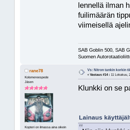
lennellä ilman 
fuilimäärän tip
viimeisellä ajeli
SAB Goblin 500, SAB G
Suomen Autorotaatioliitt
Vs: Nitron tankin korkin ti
rane78
«
Vastaus #14 :
11 Lokakuu, 2
Kolomereespede
Jäsen
Klunkki on se p
Lainaus käyttäjäl
Kopteri on ilmassa aina oikein