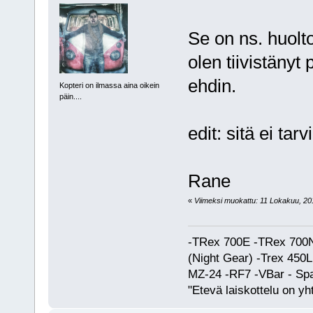
Se on ns. huolt
olen tiivistänyt 
ehdin.
Kopteri on ilmassa aina oikein
päin....
edit: sitä ei tar
Rane
«
Viimeksi muokattu: 11 Lokakuu, 201
-TRex 700E -TRex 700N
(Night Gear) -Trex 45
MZ-24 -RF7 -VBar - Spa
"Etevä laiskottelu on yh