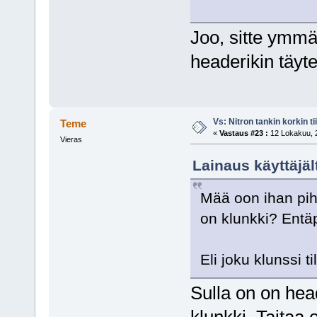
Joo, sitte ymmä
headerikin täyte
Vs: Nitron tankin korkin ti
Teme
«
Vastaus #23 :
12 Lokakuu, 2
Vieras
Lainaus käyttäjäl
Mää oon ihan piha
on klunkki? Entä
Eli joku klunssi 
Sulla on on hea
klunkki. Taitaa