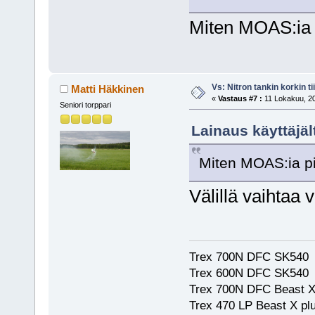
Miten MOAS:ia 
Vs: Nitron tankin korkin ti
Matti Häkkinen
«
Vastaus #7 :
11 Lokakuu, 20
Seniori torppari
Lainaus käyttäjä
Miten MOAS:ia pi
Välillä vaihtaa 
Trex 700N DFC SK540
Trex 600N DFC SK540
Trex 700N DFC Beast X
Trex 470 LP Beast X pl