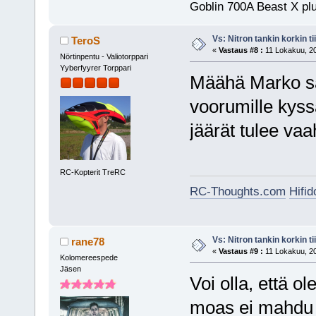
Goblin 700A Beast X plu
Vs: Nitron tankin korkin ti
TeroS
«
Vastaus #8 :
11 Lokakuu, 20
Nörtinpentu - Valiotorppari
Yyberfyyrer Torppari
Määhä Marko san
voorumille kyssä
jäärät tulee v
RC-Kopterit TreRC
RC-Thoughts.com
Hifi
Vs: Nitron tankin korkin ti
rane78
«
Vastaus #9 :
11 Lokakuu, 20
Kolomereespede
Jäsen
Voi olla, että o
moas ei mahdu t