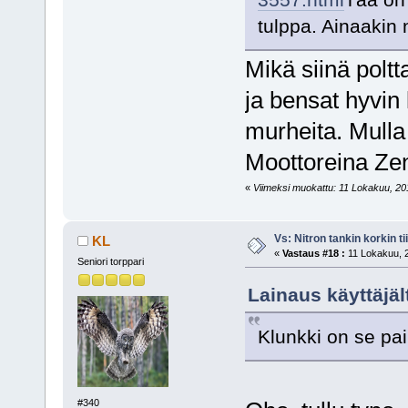
tulppa. Ainaakin 
Mikä siinä poltt
ja bensat hyvin
murheita. Mulla 
Moottoreina Zen
«
Viimeksi muokattu: 11 Lokakuu, 201
Vs: Nitron tankin korkin ti
KL
«
Vastaus #18 :
11 Lokakuu, 2
Seniori torppari
Lainaus käyttäjäl
Klunkki on se pai
#340