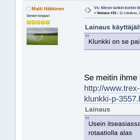
Vs: Nitron tankin korkin ti
Matti Häkkinen
«
Vastaus #15 :
11 Lokakuu, 2
Seniori torppari
Lainaus käyttäjäl
Klunkki on se pai
Se meitin ihme 
http://www.trex
klunkki-p-3557.
Lainaus
Usein itseasiassa 
rotaatiolla alas