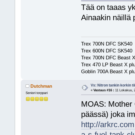
Tää on taaas yk
Ainaakin näillä 
Trex 700N DFC SK540
Trex 600N DFC SK540
Trex 700N DFC Beast X
Trex 470 LP Beast X pl
Goblin 700A Beast X plu
Vs: Nitron tankin korkin ti
Dutchman
«
Vastaus #16 :
11 Lokakuu, 2
Seniori torppari
MOAS: Mother O
päässä) joka im
http://arkrc.co
a-s-fuel-tank-cl