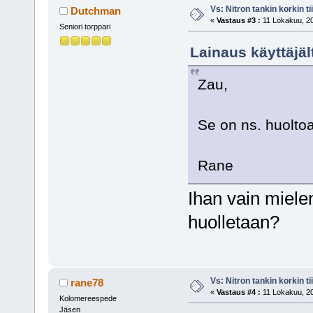
Vs: Nitron tankin korkin ti
Dutchman
«
Vastaus #3 :
11 Lokakuu, 20
Seniori torppari
Lainaus käyttäjäl
Zau,
Se on ns. huolto
Rane
Ihan vain miele
huolletaan?
Vs: Nitron tankin korkin ti
rane78
«
Vastaus #4 :
11 Lokakuu, 20
Kolomereespede
Jäsen