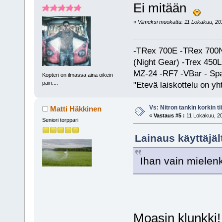
Ei mitään
«
Viimeksi muokattu: 11 Lokakuu, 201
-TRex 700E -TRex 700N
(Night Gear) -Trex 45
MZ-24 -RF7 -VBar - Spa
Kopteri on ilmassa aina oikein
päin....
"Etevä laiskottelu on yh
Vs: Nitron tankin korkin ti
Matti Häkkinen
«
Vastaus #5 :
11 Lokakuu, 20
Seniori torppari
Lainaus käyttäjä
Ihan vain mielenk
Moasin klunkki!