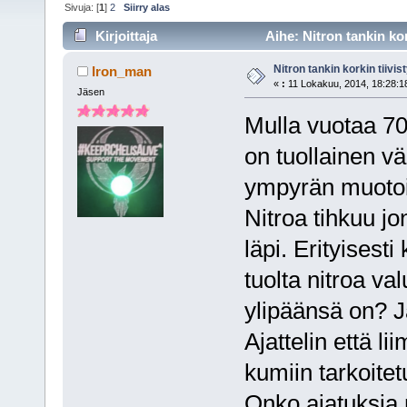
Sivuja: [
1
]
2
Siirry alas
Kirjoittaja
Aihe: Nitron tankin kor
Nitron tankin korkin tiivis
Iron_man
«
:
11 Lokakuu, 2014, 18:28:1
Jäsen
Mulla vuotaa 7
on tuollainen vä
ympyrän muotoin
Nitroa tihkuu jo
läpi. Erityisest
tuolta nitroa val
ylipäänsä on? Ja
Ajattelin että li
kumiin tarkoitetu
Onko ajatuksia m