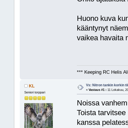
Huono kuva kumi
kääntynyt näemm
vaikea havaita
*** Keeping RC Helis Al
Vs: Nitron tankin korkin ti
KL
«
Vastaus #1 :
11 Lokakuu, 20
Seniori torppari
Noissa vanhemmi
Toista tarvitse
kanssa pelates