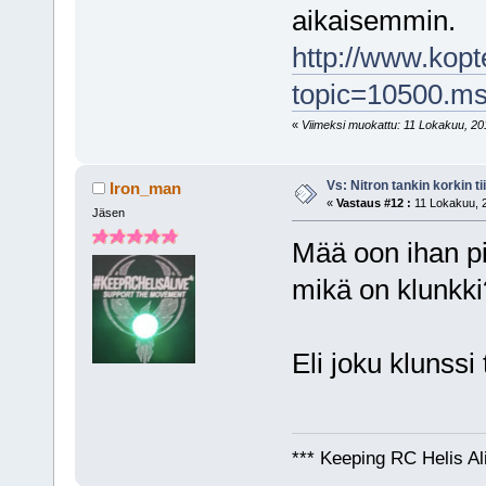
aikaisemmin.
http://www.kopt
topic=10500.m
«
Viimeksi muokattu: 11 Lokakuu, 201
Vs: Nitron tankin korkin ti
Iron_man
«
Vastaus #12 :
11 Lokakuu, 2
Jäsen
Mää oon ihan pih
mikä on klunkk
Eli joku klunss
*** Keeping RC Helis Al