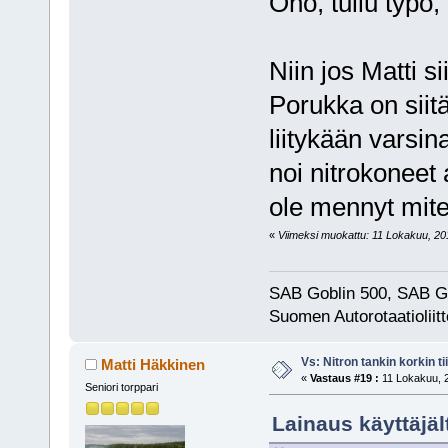
Oho, tullu typo,
Niin jos Matti si
Porukka on siit
liitykään varsin
noi nitrokoneet 
ole mennyt mi
«
Viimeksi muokattu: 11 Lokakuu, 2014
SAB Goblin 500, SAB G
Suomen Autorotaatioliitt
Vs: Nitron tankin korkin ti
Matti Häkkinen
«
Vastaus #19 :
11 Lokakuu, 2
Seniori torppari
Lainaus käyttäjäl