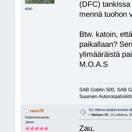
(DFC) tankissa 
#340
mennä tuohon 
Btw. katoin, ett
paikallaan? Sen 
ylimääräistä pa
M.O.A.S
SAB Goblin 500, SAB G
Suomen Autorotaatioliitt
Vs: Nitron tankin korkin ti
rane78
«
Vastaus #2 :
11 Lokakuu, 20
Kolomereespede
Jäsen
Zau,