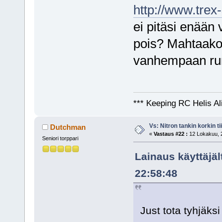
http://www.trex
ei pitäsi enään 
pois? Mahtaakoh
vanhempaan ru
*** Keeping RC Helis Al
Vs: Nitron tankin korkin ti
Dutchman
«
Vastaus #22 :
12 Lokakuu, 2
Seniori torppari
Lainaus käyttäjäl
22:58:48
Just tota tyhjäksi