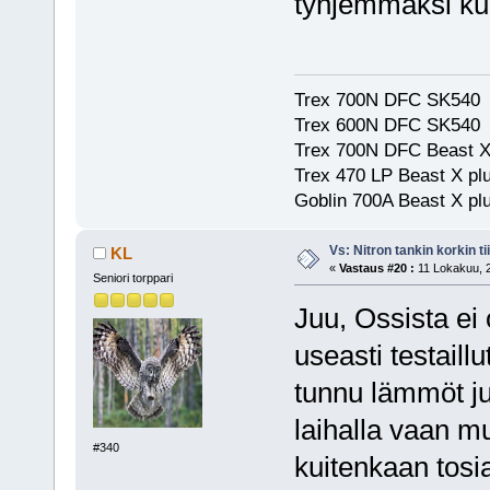
tyhjemmäksi kun
Trex 700N DFC SK540
Trex 600N DFC SK540
Trex 700N DFC Beast X
Trex 470 LP Beast X pl
Goblin 700A Beast X plu
Vs: Nitron tankin korkin ti
KL
«
Vastaus #20 :
11 Lokakuu, 2
Seniori torppari
Juu, Ossista ei
useasti testaill
tunnu lämmöt j
laihalla vaan m
#340
kuitenkaan tosia