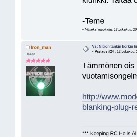
-Teme
«
Viimeksi muokattu: 12 Lokakuu, 201
Vs: Nitron tankin korkin ti
Iron_man
«
Vastaus #24 :
12 Lokakuu, 2
Jäsen
Tämmönen ois l
vuotamisongel
http://www.mode
blanking-plug-r
*** Keeping RC Helis Al