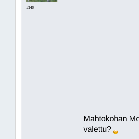
#340
Mahtokohan Moas
valettu?