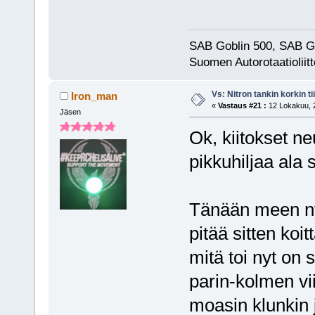
SAB Goblin 500, SAB G
Suomen Autorotaatioliitt
Vs: Nitron tankin korkin ti
Iron_man
«
Vastaus #21 :
12 Lokakuu, 2
Jäsen
Ok, kiitokset n
pikkuhiljaa ala
Tänään meen nyt 
pitää sitten koi
mitä toi nyt on
parin-kolmen vii
moasin klunkin 