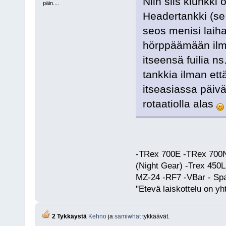
Niin siis klunkki 
päin....
Headertankki (se p
seos menisi laihal
hörppäämään ilma
itseensä fuilia ns
tankkia ilman ett
itseasiassa päivän
rotaatiolla alas
-TRex 700E -TRex 700N
(Night Gear) -Trex 45
MZ-24 -RF7 -VBar - Spa
"Etevä laiskottelu on yh
2 Tykkäystä
Kehno
ja
samiwhat
tykkäävät.