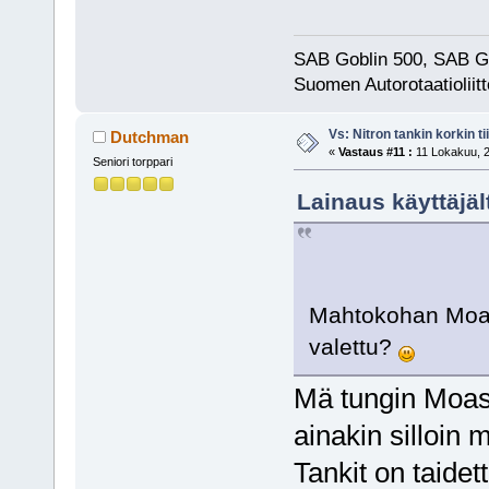
SAB Goblin 500, SAB G
Suomen Autorotaatioliitt
Vs: Nitron tankin korkin ti
Dutchman
«
Vastaus #11 :
11 Lokakuu, 2
Seniori torppari
Lainaus käyttäjäl
Mahtokohan Moasi
valettu?
Mä tungin Moasi
ainakin silloin
Tankit on taidet