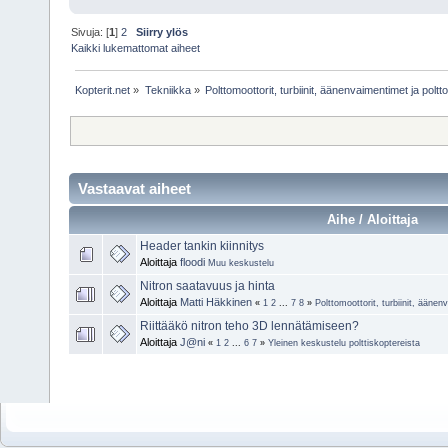
Sivuja: [
1
]
2
Siirry ylös
Kaikki lukemattomat aiheet
Kopterit.net
»
Tekniikka
»
Polttomoottorit, turbiinit, äänenvaimentimet ja poltt
Vastaavat aiheet
Aihe / Aloittaja
Header tankin kiinnitys
Aloittaja
floodi
Muu keskustelu
Nitron saatavuus ja hinta
Aloittaja
Matti Häkkinen
«
1
2
...
7
8
»
Polttomoottorit, turbiinit, äänen
Riittääkö nitron teho 3D lennätämiseen?
Aloittaja
J@ni
«
1
2
...
6
7
»
Yleinen keskustelu polttiskoptereista