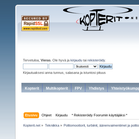
Tervetuloa,
Vieras
. Ole hyvä ja
kirjaudu
tai
rekisteröidy
.
Kirjautuaksesi anna tunnus, salasana ja istuntosi pituus
Kopterit
Multikopterit
FPV
Yhdistys
Yhteistyökumpp
Etusivu
Ohjeet
Kirjaudu
* Rekisteröidy Foorumin käyttäjäksi *
Kopterit.net
»
Tekniikka
»
Polttomoottorit, turbiinit, äänenvaimentimet ja poltt