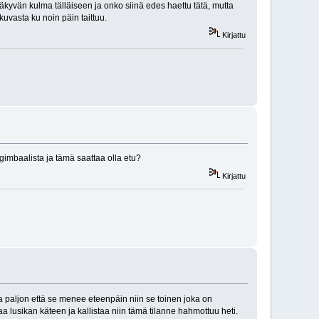
yvän kulma tälläiseen ja onko siinä edes haettu tätä, mutta
uvasta ku noin päin taittuu.
Kirjattu
gimbaalista ja tämä saattaa olla etu?
Kirjattu
tta paljon että se menee eteenpäin niin se toinen joka on
a lusikan käteen ja kallistaa niin tämä tilanne hahmottuu heti.