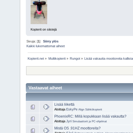
Kopterit on siistejä
Sivuja: [
1
]
Siirry ylös
Kaikki lukemattomat aiheet
Kopterit.net
»
Multikopterit
»
Rungot
»
Lisää vakautta moottoreita kallist
Vastaavat aiheet
Lisää liikettä
Aloittaja
EskyPe
Align Sähkökopterit
PhoenixRC: Millä kopukkaan lisää vakautta?
Aloittaja
Jyri
Simulaattorit ja PC-ohjelmat
Mistä OS .91HZ moottoreita?