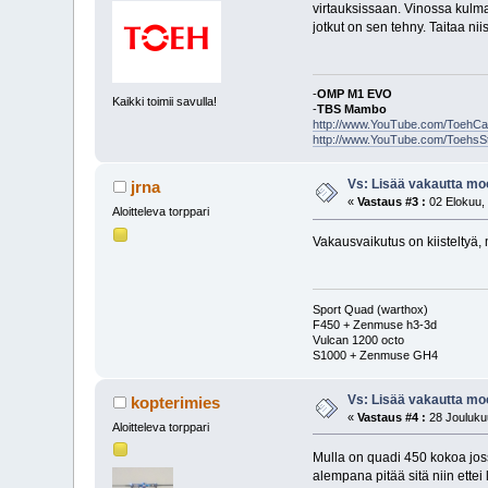
virtauksissaan. Vinossa kulm
jotkut on sen tehny. Taitaa n
-
OMP M1 EVO
Kaikki toimii savulla!
-
TBS Mambo
http://www.YouTube.com/ToehC
http://www.YouTube.com/ToehsS
Vs: Lisää vakautta moo
jrna
«
Vastaus #3 :
02 Elokuu, 
Aloitteleva torppari
Vakausvaikutus on kiisteltyä,
Sport Quad (warthox)
F450 + Zenmuse h3-3d
Vulcan 1200 octo
S1000 + Zenmuse GH4
Vs: Lisää vakautta moo
kopterimies
«
Vastaus #4 :
28 Joulukuu
Aloitteleva torppari
Mulla on quadi 450 kokoa jossa
alempana pitää sitä niin ettei