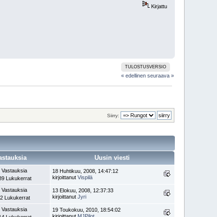
Kirjattu
TULOSTUSVERSIO
« edellinen
seuraava »
Siirry:
astauksia
Uusin viesti
 Vastauksia
18 Huhtikuu, 2008, 14:47:12
kirjoittanut
Vispilä
89 Lukukerrat
 Vastauksia
13 Elokuu, 2008, 12:37:33
kirjoittanut
Jyri
2 Lukukerrat
 Vastauksia
19 Toukokuu, 2010, 18:54:02
kirjoittanut
MJPilot