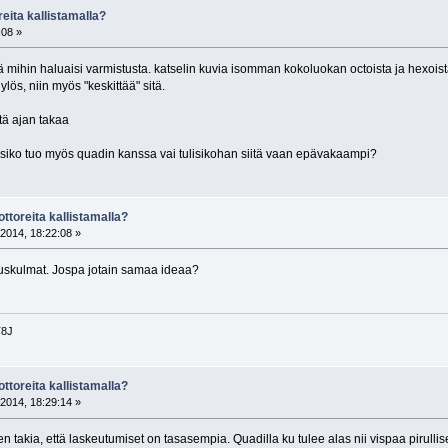
eita kallistamalla?
:08 »
yä mihin haluaisi varmistusta. katselin kuvia isomman kokoluokan octoista ja hexoist
 ylös, niin myös "keskittää" sitä.
tä ajan takaa
isiko tuo myös quadin kanssa vai tulisikohan siitä vaan epävakaampi?
ttoreita kallistamalla?
2014, 18:22:08 »
auskulmat. Jospa jotain samaa ideaa?
T8J
ttoreita kallistamalla?
2014, 18:29:14 »
n takia, että laskeutumiset on tasasempia. Quadilla ku tulee alas nii vispaa pirullis