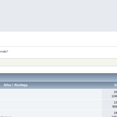
amalla?
Aihe / Aloittaja
V
15
124
12
959
19