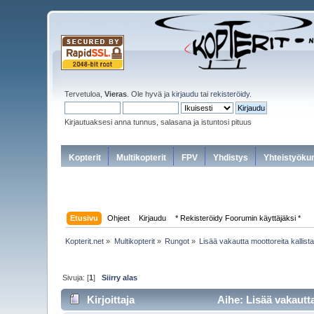
Tervetuloa,
Vieras
. Ole hyvä ja
kirjaudu
tai
rekisteröidy
.
Kirjautuaksesi anna tunnus, salasana ja istuntosi pituus
Kopterit
Multikopterit
FPV
Yhdistys
Yhteistyöku
Etusivu
Ohjeet
Kirjaudu
* Rekisteröidy Foorumin käyttäjäksi *
Kopterit.net
»
Multikopterit
»
Rungot
»
Lisää vakautta moottoreita kallist
Sivuja: [
1
]
Siirry alas
Kirjoittaja
Aihe: Lisää vakautta