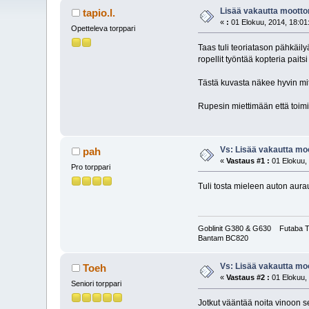
Lisää vakautta moottor
tapio.l.
«
:
01 Elokuu, 2014, 18:01
Opetteleva torppari
Taas tuli teoriatason pähkäil
ropellit työntää kopteria paitsi
Tästä kuvasta näkee hyvin mi
Rupesin miettimään että toim
Vs: Lisää vakautta moo
pah
«
Vastaus #1 :
01 Elokuu, 
Pro torppari
Tuli tosta mieleen auton aur
Goblinit G380 & G630 Futaba 
Bantam BC820
Vs: Lisää vakautta moo
Toeh
«
Vastaus #2 :
01 Elokuu, 
Seniori torppari
Jotkut vääntää noita vinoon se