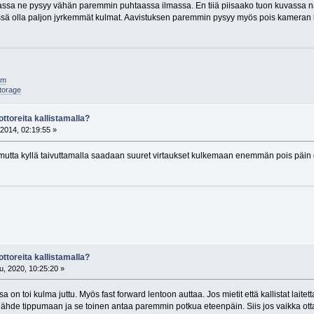
assa ne pysyy vähän paremmin puhtaassa ilmassa. En tiiä piisaako tuon kuvassa näk
iissä olla paljon jyrkemmät kulmat. Aavistuksen paremmin pysyy myös pois kameran k
am
torage
ttoreita kallistamalla?
2014, 02:19:55 »
 mutta kyllä taivuttamalla saadaan suuret virtaukset kulkemaan enemmän pois päin 
ttoreita kallistamalla?
, 2020, 10:25:20 »
 on toi kulma juttu. Myös fast forward lentoon auttaa. Jos mietit että kallistat laite
 lähde tippumaan ja se toinen antaa paremmin potkua eteenpäin. Siis jos vaikka otta