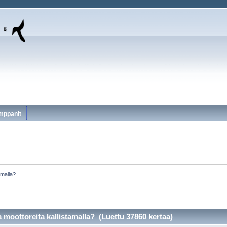
mppanit
amalla?
 moottoreita kallistamalla? (Luettu 37860 kertaa)