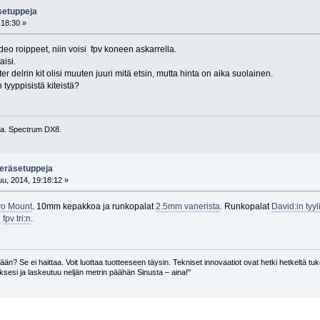
äsetuppeja
:18:30 »
eo roippeet, niin voisi fpv koneen askarrella.
aisi.
r delrin kit olisi muuten juuri mitä etsin, mutta hinta on aika suolainen.
tyyppisistä kiteistä?
ra. Spectrum DX8.
 peräsetuppeja
u, 2014, 19:18:12 »
vo Mount
. 10mm kepakkoa ja runkopalat
2.5mm vanerista
. Runkopalat
David:in tyy
n
fpv tri:n
.
än? Se ei haittaa. Voit luottaa tuotteeseen täysin. Tekniset innovaatiot ovat hetki hetkeltä tuke
ksesi ja laskeutuu neljän metrin päähän Sinusta – aina!"