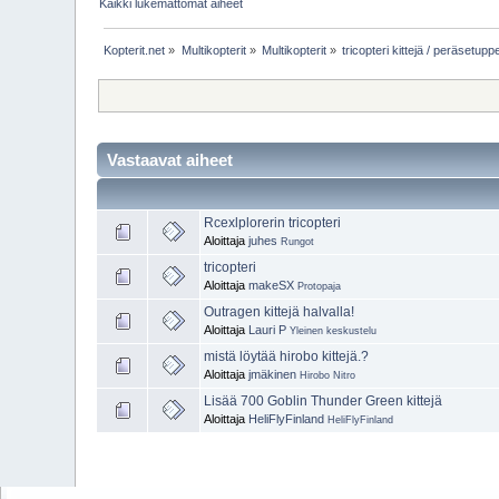
Kaikki lukemattomat aiheet
Kopterit.net
»
Multikopterit
»
Multikopterit
»
tricopteri kittejä / peräsetupp
Vastaavat aiheet
Rcexlplorerin tricopteri
Aloittaja
juhes
Rungot
tricopteri
Aloittaja
makeSX
Protopaja
Outragen kittejä halvalla!
Aloittaja
Lauri P
Yleinen keskustelu
mistä löytää hirobo kittejä.?
Aloittaja
jmäkinen
Hirobo Nitro
Lisää 700 Goblin Thunder Green kittejä
Aloittaja
HeliFlyFinland
HeliFlyFinland