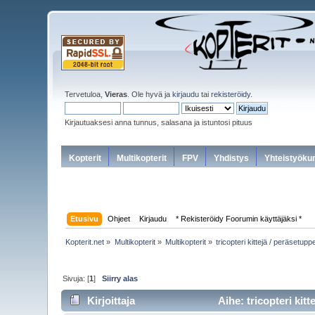
Tervetuloa,
Vieras
. Ole hyvä ja
kirjaudu
tai
rekisteröidy
.
Kirjautuaksesi anna tunnus, salasana ja istuntosi pituus
Kopterit
Multikopterit
FPV
Yhdistys
Yhteistyöku
Etusivu
Ohjeet
Kirjaudu
* Rekisteröidy Foorumin käyttäjäksi *
Kopterit.net
»
Multikopterit
»
Multikopterit
»
tricopteri kittejä / peräsetupp
Sivuja: [
1
]
Siirry alas
Kirjoittaja
Aihe: tricopteri kit