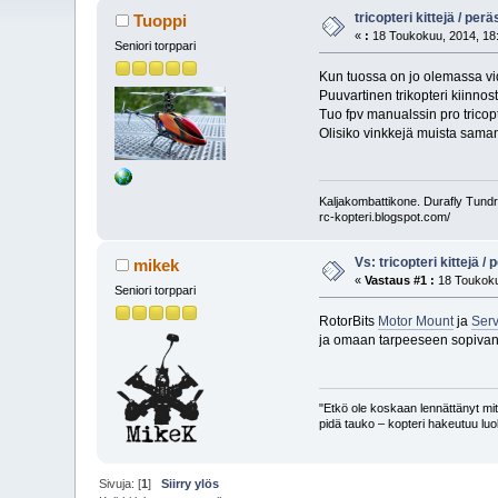
tricopteri kittejä / per
Tuoppi
«
:
18 Toukokuu, 2014, 18
Seniori torppari
Kun tuossa on jo olemassa vid
Puuvartinen trikopteri kiinnost
Tuo fpv manualssin pro tricopte
Olisiko vinkkejä muista saman 
Kaljakombattikone. Durafly Tund
rc-kopteri.blogspot.com/
Vs: tricopteri kittejä /
mikek
«
Vastaus #1 :
18 Toukoku
Seniori torppari
RotorBits
Motor Mount
ja
Ser
ja omaan tarpeeseen sopiva
"Etkö ole koskaan lennättänyt mitä
pidä tauko – kopteri hakeutuu luo
Sivuja: [
1
]
Siirry ylös