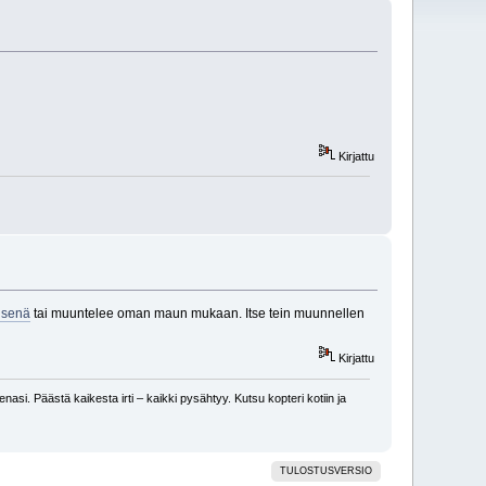
Kirjattu
lisenä
tai muuntelee oman maun mukaan. Itse tein muunnellen
Kirjattu
nasi. Päästä kaikesta irti – kaikki pysähtyy. Kutsu kopteri kotiin ja
TULOSTUSVERSIO