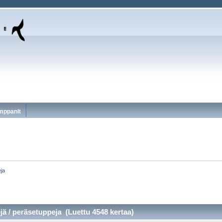
mppanit
eja
tejä / peräsetuppeja (Luettu 4548 kertaa)