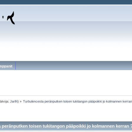
mppanit
alvoja:
JariN
) »
Turbulencesta peränputken toisen tukitangon pääpoikki jo kolmannen kerran
 peränputken toisen tukitangon pääpoikki jo kolmannen kerran ?