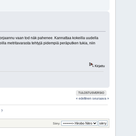
i korjaannu vaan tod näk pahenee. Kannattaa kokeilla uudella
keilla metritavarasta tehtyjä pidempiä peräputken tukia, niin
Kirjattu
TULOSTUSVERSIO
« edellinen
seuraava »
 ?
Siirry: