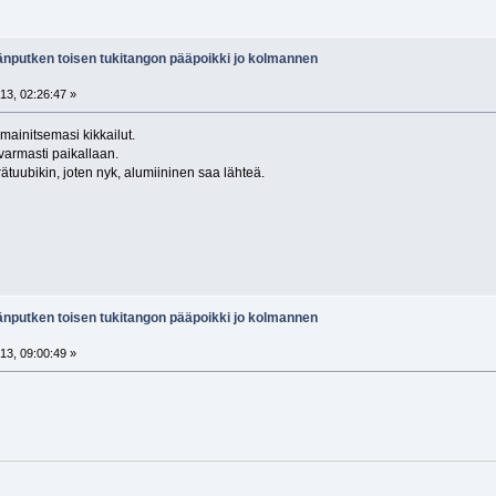
änputken toisen tukitangon pääpoikki jo kolmannen
13, 02:26:47 »
mainitsemasi kikkailut.
armasti paikallaan.
ätuubikin, joten nyk, alumiininen saa lähteä.
änputken toisen tukitangon pääpoikki jo kolmannen
13, 09:00:49 »