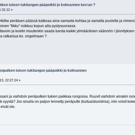
tken toisen tukitangon pääpoikki jo kolmannen kerran ?
:31:12 »
ikilke perätuen päässä katkeaa aina samasta kohtaa ja samalta puolelta ja nime
inen "tikku" roikkuu kopun alla pystysuorassa.
ritavoin ja koetin muutenkin saada tuesta kaikki ylimääräisen väännön / jännityksen 
ka ratkaisua ko. ongelmaan ?
änputken toisen tukitangon pääpoikki jo kolmannen
3, 22:27:24 »
ssani ja vaihdoin peräputken tukien paikkaa rungossa. Ruuvit vaihdoin ainakin ru
k syystä? Jos sinulla on paljon lennetty peräputki (kuitua/alumiinia), niin voisit kok
eivät ole.