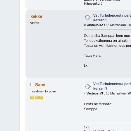
Hämeenkyrö
Vs: Turbulencesta per
kekke
kerran ?
Vieras
«
Vastaus #2 :
13 Marraskuu, 20
Oolrait thx Samppa, teen nuo 
Toi epoksihomma on ainakin v
Tossa on yx hiilarinen uus per
Tattis vielä.
t:k
Vs: Turbulencesta per
Sami
kerran ?
Tavallinen torppari
«
Vastaus #3 :
13 Marraskuu, 20
Entäs ne tärinät?
Samppa
12Z