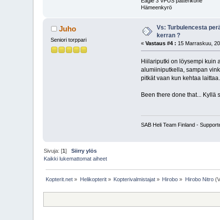
Eagle 3 VPUS patterikone
Hämeenkyrö
Vs: Turbulencesta per
Juho
kerran ?
Seniori torppari
«
Vastaus #4 :
15 Marraskuu, 20
Hiilariputki on löysempi kuin
alumiiniputkella, sampan vinkei
pitkät vaan kun kehtaa laittaa.
Been there done that... Kyllä 
SAB Heli Team Finland - Support
Sivuja: [
1
]
Siirry ylös
Kaikki lukemattomat aiheet
Kopterit.net
»
Helikopterit
»
Kopterivalmistajat
»
Hirobo
»
Hirobo Nitro
(V