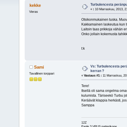
Turbulencesta peränpu
kekke
«
:
10 Marraskuu, 2013, 21
Vieras
Otsikonmukainen tuska. Muov
Kakkamainen laskeutua kun to
Laitoin taas prikkoja vähän e
Onko jollain kokemusta tahik
t:k
Vs: Turbulencesta per
Sami
kerran ?
Tavallinen torppari
«
Vastaus #1 :
11 Marraskuu, 201
Tere!
Itsellä oli sama ongelma oma
kulumista. Täriseekö Turbu jst
Keräävät klappia herkästi, jos 
Samppa
12Z
Eagle 3 VPUS patterikone