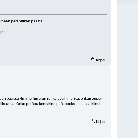
nomaan peräputken päästä.
pois.
Kirjattu
ngon päässä 4mm ja liimasin runkolevyihin prikat ehkäisemään
eilla uutta. Onko peräputkentukien päät epoksilla tuissa kiinni.
Kirjattu