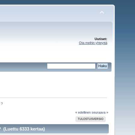
Uutiset:
Ota meihin yhteyttä
 ?
« edellinen
seuraava »
TULOSTUSVERSIO
 (Luettu 6333 kertaa)