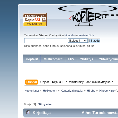
Tervetuloa,
Vieras
. Ole hyvä ja
kirjaudu
tai
rekisteröidy
.
Kirjautuaksesi anna tunnus, salasana ja istuntosi pituus
Kopterit
Multikopterit
FPV
Yhdistys
Yhteistyöku
Etusivu
Ohjeet
Kirjaudu
* Rekisteröidy Foorumin käyttäjäksi *
Kopterit.net
»
Helikopterit
»
Kopterivalmistajat
»
Hirobo
»
Hirobo Nitro
(V
Sivuja: [
1
]
Siirry alas
Kirjoittaja
Aihe: Turbulencesta