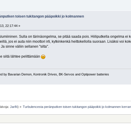
änputken toisen tukitangon pääpoikki jo kolmannen
13, 22:17:44 »
 alumiininen. Sulla on tärinäongelma, se pitää saada pois. Hiiliputkella ongelma e
llä, jos ei auta niin moottori irti, kytkinkenkä heittokellolla suoraan. Lisäksi voi ko
 Ja sinne väliin sellanen "silta".
se siitä lähtee pelittämään
ed by Bavarian Demon, Kontronik Drives, BK-Servos and Optipower batteries
alvoja:
JariN
) »
Turbulencesta peränputken toisen tukitangon pääpoikki jo kolmannen kerran