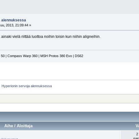
a alennuksessa
uu, 2013, 21:09:44 »
ainaki vielä riittää luottoa noihin toisin kun niihin aligneihin.
n 50 | Compass Warp 360 | MSH Protos 380 Evo | DS62
»
Hyperionin servoja alennuksessa
Aihe / Aloittaja
V
2