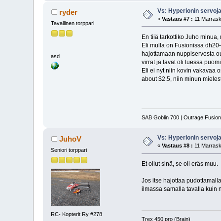
Vs: Hyperionin servoj
ryder
«
Vastaus #7 :
11 Marrask
Tavallinen torppari
En tiiä tarkottiko Juho minua,
Eli mulla on Fusionissa dh20-f
hajottamaan nuppiservosta out
asd
virrat ja lavat oli tuessa puo
Eli ei nyt niin kovin vakavaa
about $2.5, niin minun mieles
SAB Goblin 700 | Outrage Fusio
Vs: Hyperionin servoj
JuhoV
«
Vastaus #8 :
11 Marrask
Seniori torppari
Et ollut sinä, se oli eräs muu.
Jos itse hajottaa pudottamalla 
ilmassa samalla tavalla kuin 
RC- Kopterit Ry #278
Trex 450 pro (Brain)