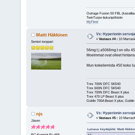
Outrage Fusion 50 FBL (kasailla
TwinTurpo-liukuripöhistin
MyFleet
Vs: Hyperionin servoj
Matti Häkkinen
«
Vastaus #4 :
10 Marrask
Seniori torppari
56mg:t j a5066mg:t on ollu 4
Moelmmat ovat olleet hintansa
Mun kokeilemista 450 koko luo
Trex 700N DFC SK540
Trex 600N DFC SK540
Trex 700N DFC Beast X plus
Trex 470 LP Beast X plus
Goblin 700A Beast X plus; Goblin
Vs: Hyperionin servoj
njs
«
Vastaus #5 :
10 Marrask
Jäsen
Lainaus käyttäjältä: Matti Häkk
RC-Kopterit Ry #65