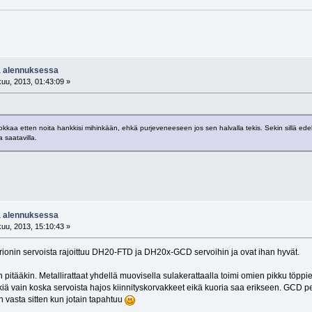
a alennuksessa
uu, 2013, 01:43:09 »
kaa etten noita hankkisi mihinkään, ehkä purjeveneeseen jos sen halvalla tekis. Sekin sillä edell
 saatavilla.
a alennuksessa
uu, 2013, 15:10:43 »
onin servoista rajoittuu DH20-FTD ja DH20x-GCD servoihin ja ovat ihan hyvät.
n pitääkin. Metallirattaat yhdellä muovisella sulakerattaalla toimi omien pikku töpp
kkiä vain koska servoista hajos kiinnityskorvakkeet eikä kuoria saa erikseen. GCD pel
n vasta sitten kun jotain tapahtuu