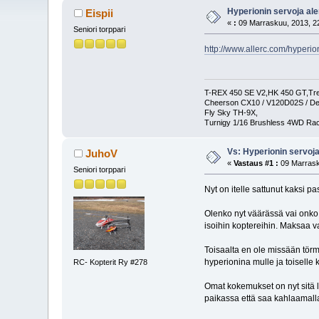
Hyperionin servoja a
Eispii
«
:
09 Marraskuu, 2013, 22
Seniori torppari
http://www.allerc.com/hyperi
T-REX 450 SE V2,HK 450 GT,Trex
Cheerson CX10 / V120D02S / De
Fly Sky TH-9X,
Turnigy 1/16 Brushless 4WD Ra
Vs: Hyperionin servoj
JuhoV
«
Vastaus #1 :
09 Marrask
Seniori torppari
Nyt on itelle sattunut kaksi 
Olenko nyt väärässä vai onko 
isoihin koptereihin. Maksaa v
Toisaalta en ole missään törm
hyperionina mulle ja toiselle 
RC- Kopterit Ry #278
Omat kokemukset on nyt sitä lu
paikassa että saa kahlaamalla 