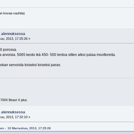
an kovaa vauhtia)
a alennuksessa
uu, 2013, 17:25:26 »
50 porossa.
 arvoisia. 5065 kesto ikä 450- 500 lentoa sitten alkoi palaa moottoreita.
kan servoista toiseksi toiseksi paras.
 700X Beast X plus.
a alennuksessa
uu, 2013, 17:32:10 »
inen - 10 Marraskuu, 2013, 17:25:26