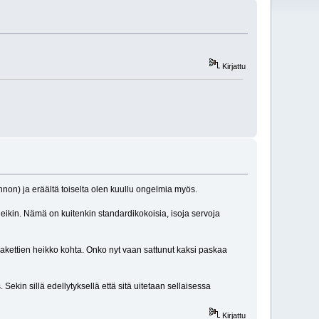
Kirjattu
non) ja eräältä toiselta olen kuullu ongelmia myös.
eikin. Nämä on kuitenkin standardikokoisia, isoja servoja
 pakettien heikko kohta. Onko nyt vaan sattunut kaksi paskaa
ekin sillä edellytyksellä että sitä uitetaan sellaisessa
Kirjattu