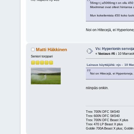
56mg:t j a5066mg:t on ollu 450
Moelmmat ovat olleet hintansa a
Mun kokeilemista 450 koko luoka
Noi on Hitecejä, ei Hyperione
Vs: Hyperionin servoj
Matti Häkkinen
«
Vastaus #6 :
10 Marrask
Seniori torppari
Lainaus käyttäjältä: njs - 10 Ma
Noi on Hitecejä, ei Hyperioneja.
niinpäs onkin.
Trex 700N DFC SK540
Trex 600N DFC SK540
Trex 700N DFC Beast X plus
Trex 470 LP Beast X plus
Goblin 700A Beast X plus; Goblin