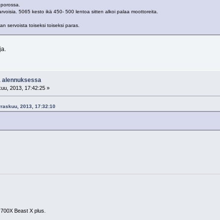
 porossa.
rvoisia. 5065 kesto ikä 450- 500 lentoa sitten alkoi palaa moottoreita.
n servoista toiseksi toiseksi paras.
ja.
a alennuksessa
uu, 2013, 17:42:25 »
rraskuu, 2013, 17:32:10
 700X Beast X plus.