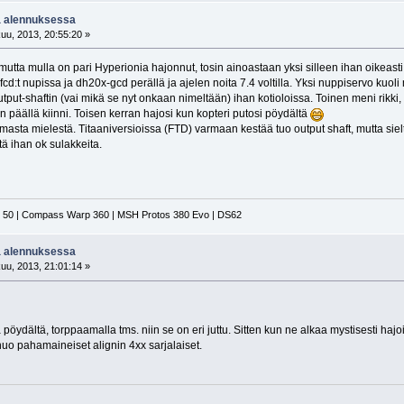
a alennuksessa
uu, 2013, 20:55:20 »
 mutta mulla on pari Hyperionia hajonnut, tosin ainoastaan yksi silleen ihan oikeasti
cd:t nupissa ja dh20x-gcd perällä ja ajelen noita 7.4 voltilla. Yksi nuppiservo kuoli
put-shaftin (vai mikä se nyt onkaan nimeltään) ihan kotioloissa. Toinen meni rikki, 
min päällä kiinni. Toisen kerran hajosi kun kopteri putosi pöydältä
 omasta mielestä. Titaaniversioissa (FTD) varmaan kestää tuo output shaft, mutta sie
tä ihan ok sulakkeita.
n 50 | Compass Warp 360 | MSH Protos 380 Evo | DS62
a alennuksessa
uu, 2013, 21:01:14 »
pöydältä, torppaamalla tms. niin se on eri juttu. Sitten kun ne alkaa mystisesti hajoil
nuo pahamaineiset alignin 4xx sarjalaiset.