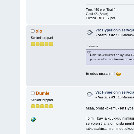
Trex 450 pro (Brain)
Gaui X5 (Brain)
Futaba T8FG Super
Vs: Hyperionin servoj
xio
«
Vastaus #2 :
10 Marrask
Seniori torppari
Lainaus
Omat kokemukset on nyt sitä luok
pois tai sitten soutuvene on aina
Ei edes nissaniin!
Vs: Hyperionin servoj
Dumle
«
Vastaus #3 :
10 Marrask
Seniori torppari
Mjaa, omat kokemukset Hyperi
Toimii, käy ja kuukkuu niinkui
servojen tilalla on toista mer
jatkossakin... mieli muuttukoo