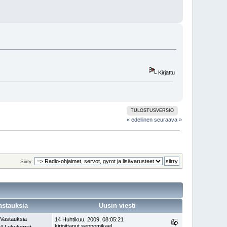
Kirjattu
TULOSTUSVERSIO
« edellinen
seuraava »
Siirry:
astauksia
Uusin viesti
 Vastauksia
14 Huhtikuu, 2009, 08:05:21
kirjoittanut seppomikael