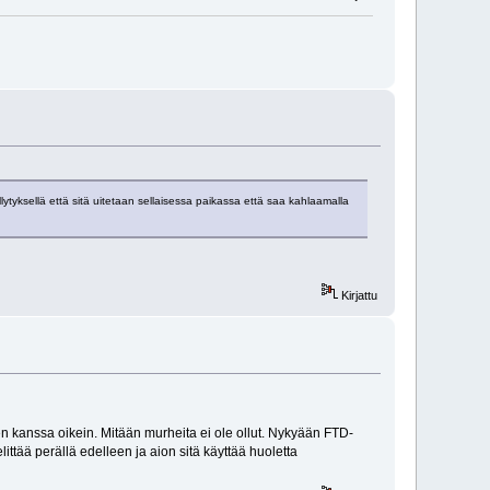
ytyksellä että sitä uitetaan sellaisessa paikassa että saa kahlaamalla
Kirjattu
ien kanssa oikein. Mitään murheita ei ole ollut. Nykyään FTD-
ittää perällä edelleen ja aion sitä käyttää huoletta