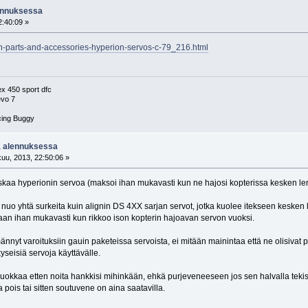
lennuksessa
:40:09 »
on-parts-and-accessories-hyperion-servos-c-79_216.html
 450 sport dfc
vo 7
cing Buggy
a alennuksessa
uu, 2013, 22:50:06 »
paskaa hyperionin servoa (maksoi ihan mukavasti kun ne hajosi kopterissa kesken len
nuo yhtä surkeita kuin alignin DS 4XX sarjan servot, jotka kuolee itekseen kesken l
aan ihan mukavasti kun rikkoo ison kopterin hajoavan servon vuoksi.
ännyt varoituksiin gauin paketeissa servoista, ei mitään mainintaa että ne olisivat
kyseisiä servoja käyttävälle.
okkaa etten noita hankkisi mihinkään, ehkä purjeveneeseen jos sen halvalla tekis. S
pois tai sitten soutuvene on aina saatavilla.