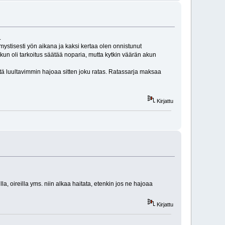
.
 mystisesti yön aikana ja kaksi kertaa olen onnistunut
kun oli tarkoitus säätää noparia, mutta kytkin väärän akun
ltä luultavimmin hajoaa sitten joku ratas. Ratassarja maksaa
Kirjattu
la, oireilla yms. niin alkaa haitata, etenkin jos ne hajoaa
Kirjattu