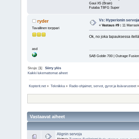
Gaui X5 (Brain)
Futaba T8FG Super
Vs: Hyperionin servoj
ryder
«
Vastaus #9 :
11 Marrask
Tavallinen torppari
Ok, no joka tapauksessa itellä 
asd
SAB Goblin 700 | Outrage Fusio
Sivuja: [
1
]
Siirry ylös
Kaikki lukemattomat aiheet
Kopterit.net
»
Tekniikka
»
Radio-ohjaimet, servot, gyrot ja lisävarusteet
Vastaavat aiheet
Alignin servoja