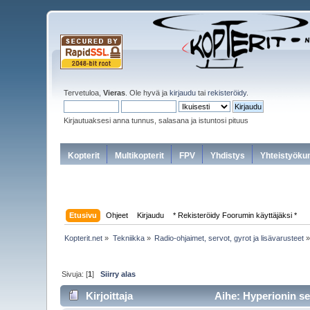
Tervetuloa,
Vieras
. Ole hyvä ja
kirjaudu
tai
rekisteröidy
.
Kirjautuaksesi anna tunnus, salasana ja istuntosi pituus
Kopterit
Multikopterit
FPV
Yhdistys
Yhteistyöku
Etusivu
Ohjeet
Kirjaudu
* Rekisteröidy Foorumin käyttäjäksi *
Kopterit.net
»
Tekniikka
»
Radio-ohjaimet, servot, gyrot ja lisävarusteet
Sivuja: [
1
]
Siirry alas
Kirjoittaja
Aihe: Hyperionin se