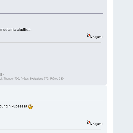
 muutamia akullisia.
Kirjattu
l -
 Thunder 700, Prôtos Evoluzione 770, Prôtos 380
aupungin kupeessa
Kirjattu