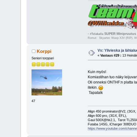
-
SUPER Minipruutus 
#Telakalla
Romut: Skyartec Wasp X3V (RIP), Wal
Vs: Ylivieska ja lähialu
Korppi
«
Vastaus #29 :
13 Heinäk
Seniori torppari
Kuin myös!
Komiastihan tuo näky leijuva
Oli onneksi ONTHF:n platta lana
itekin.
Tapatalk
47
Align 450 prominator@V2, (3GX,
Align 600 pro, (3GX, EFL),
Gaui 500X@hk2.1, Tarot TL2
Futaba 14SG, iCharger 308DUO
https://www.youtube.com/cha