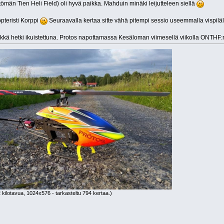
än Tien Heli Field) oli hyvä paikka. Mahduin minäki leijutteleen siellä
pteristi Korppi
Seuraavalla kertaa sitte vähä pitempi sessio useemmalla vispiläl
ä hetki ikuistettuna. Protos napottamassa Kesäloman viimesellä viikolla ONTHF:n p
 kilotavua, 1024x576 - tarkasteltu 794 kertaa.)