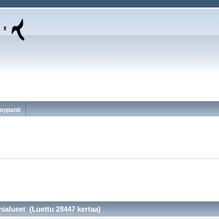
mppanit
ähialueet (Luettu 28447 kertaa)