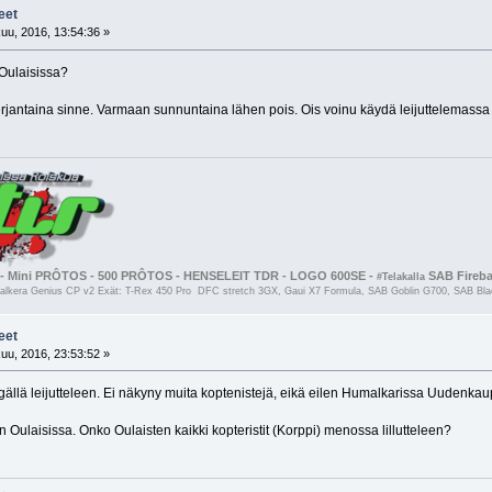
eet
uu, 2016, 13:54:36 »
Oulaisissa?
rjantaina sinne. Varmaan sunnuntaina lähen pois. Ois voinu käydä leijuttelemassa
- Mini PRÔTOS - 500 PRÔTOS - HENSELEIT TDR - LOGO 600SE -
SAB Firebal
#Telakalla
kera Genius CP v2 Exät: T-Rex 450 Pro DFC stretch 3GX, Gaui X7 Formula, SAB Goblin G700, SAB Black
eet
uu, 2016, 23:53:52 »
ällä leijutteleen. Ei näkyny muita koptenistejä, eikä eilen Humalkarissa Uudenk
 Oulaisissa. Onko Oulaisten kaikki kopteristit (Korppi) menossa lillutteleen?