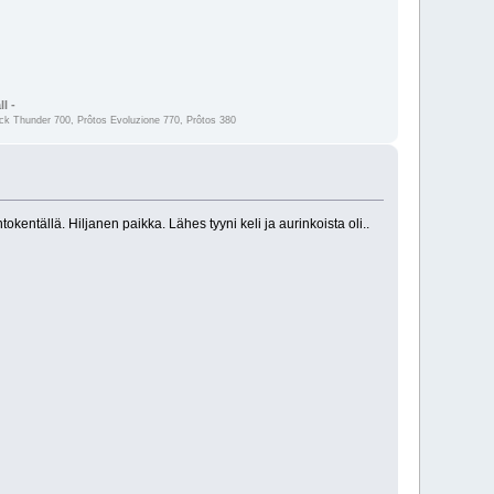
l -
 Thunder 700, Prôtos Evoluzione 770, Prôtos 380
ntällä. Hiljanen paikka. Lähes tyyni keli ja aurinkoista oli..