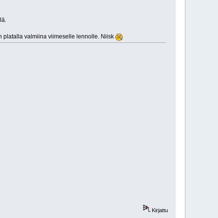
lä.
latalla valmiina viimeselle lennolle. Niisk
Kirjattu