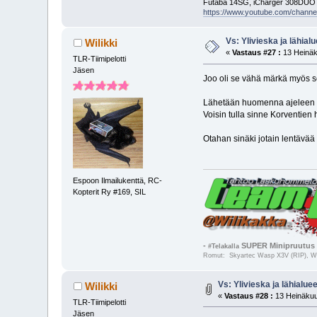
Futaba 14SG, iCharger 308DUO
https://www.youtube.com/cha
Vs: Ylivieska ja lähialu
Wilikki
«
Vastaus #27 :
13 Heinäk
TLR-Tiimipelotti
Jäsen
Joo oli se vähä märkä myös s
Lähetään huomenna ajeleen 
Voisin tulla sinne Korventien h
Otahan sinäki jotain lentäv
Espoon Ilmailukenttä, RC-
Kopterit Ry #169, SIL
-
SUPER Minipruutus 
#Telakalla
Romut: Skyartec Wasp X3V (RIP), Wal
Vs: Ylivieska ja lähialuee
Wilikki
«
Vastaus #28 :
13 Heinäkuu
TLR-Tiimipelotti
Jäsen