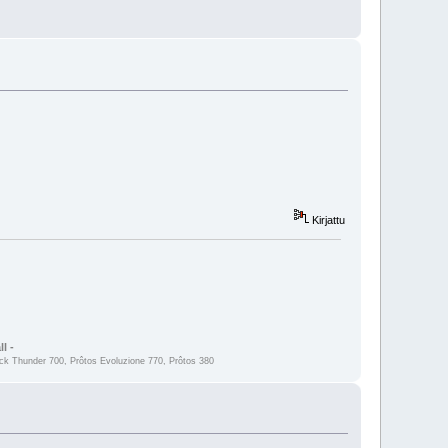
Kirjattu
l -
 Thunder 700, Prôtos Evoluzione 770, Prôtos 380