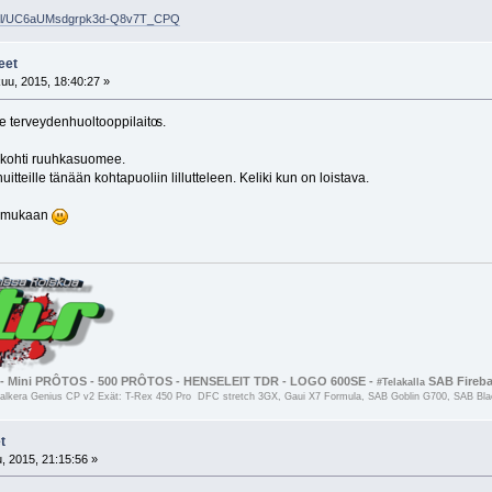
nnel/UC6aUMsdgrpk3d-Q8v7T_CPQ
eet
uu, 2015, 18:40:27 »
e terveydenhuoltooppilaito
s.
kohti ruuhkasuomee.
uitteille tänään kohtapuoliin lillutteleen. Keliki kun on loistava.
ää mukaan
- Mini PRÔTOS - 500 PRÔTOS - HENSELEIT TDR - LOGO 600SE -
SAB Firebal
#Telakalla
kera Genius CP v2 Exät: T-Rex 450 Pro DFC stretch 3GX, Gaui X7 Formula, SAB Goblin G700, SAB Black
t
, 2015, 21:15:56 »