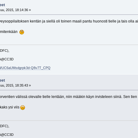
eet
uu, 2015, 18:14:36 »
eysoppilaitoksen kentän ja siellä oli toinen maali pantu huonosti tielle ja tais olla 
ä mitenkään
 DFC),
50A@CC3D
nnel/UC6aUMsdgrpk3d-Q8v7T_CPQ
eet
uu, 2015, 18:35:43 »
entien välissä olevalle tielle lentään, niin määkin käyn irvisteleen siinä. Sen tien
 kaks ysi viis
 DFC),
50A@CC3D