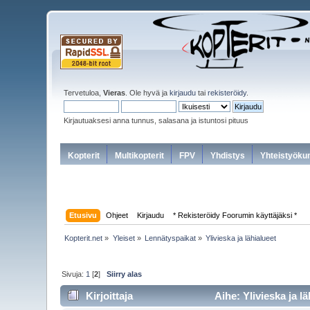
Tervetuloa,
Vieras
. Ole hyvä ja
kirjaudu
tai
rekisteröidy
.
Kirjautuaksesi anna tunnus, salasana ja istuntosi pituus
Kopterit
Multikopterit
FPV
Yhdistys
Yhteistyöku
Etusivu
Ohjeet
Kirjaudu
* Rekisteröidy Foorumin käyttäjäksi *
Kopterit.net
»
Yleiset
»
Lennätyspaikat
»
Ylivieska ja lähialueet 
Sivuja:
1
[
2
]
Siirry alas
Kirjoittaja
Aihe: Ylivieska ja l