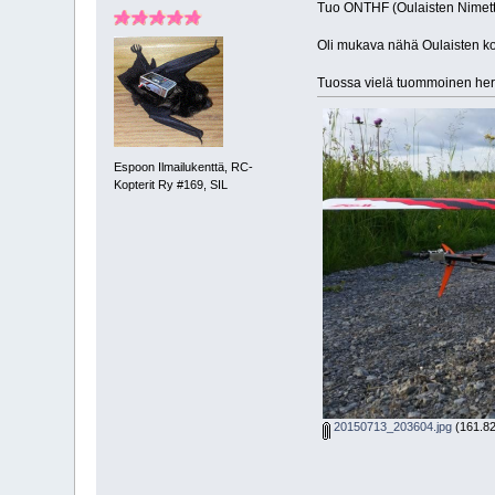
Tuo ONTHF (Oulaisten Nimettöm
Oli mukava nähä Oulaisten ko
Tuossa vielä tuommoinen herkk
Espoon Ilmailukenttä, RC-
Kopterit Ry #169, SIL
20150713_203604.jpg
(161.82