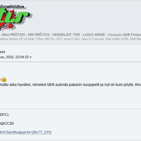
- Mini PRÔTOS - 500 PRÔTOS - HENSELEIT TDR - LOGO 600SE -
SAB Firebal
#Telakalla
kera Genius CP v2 Exät: T-Rex 450 Pro DFC stretch 3GX, Gaui X7 Formula, SAB Goblin G700, SAB Black
eet
uu, 2015, 22:04:32 »
n
ttu aika hyväksi, viimeksi lähti autosta pakarin suojapelti ja nyt oli kuin pöytä. Aina
 DFC),
50A@CC3D
nnel/UC6aUMsdgrpk3d-Q8v7T_CPQ