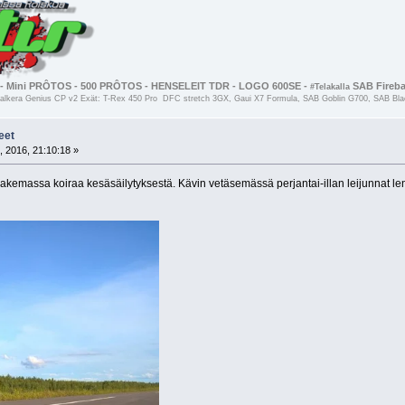
- Mini PRÔTOS - 500 PRÔTOS - HENSELEIT TDR - LOGO 600SE -
SAB Firebal
#Telakalla
kera Genius CP v2 Exät: T-Rex 450 Pro DFC stretch 3GX, Gaui X7 Formula, SAB Goblin G700, SAB Black
eet
, 2016, 21:10:18 »
massa koiraa kesäsäilytyksestä. Kävin vetäsemässä perjantai-illan leijunnat lentoke