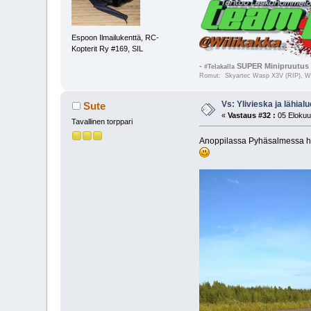
Espoon Ilmailukenttä, RC-
Kopterit Ry #169, SIL
-
SUPER Minipruutus 
#Telakalla
Romut: Skyartec Wasp X3V (RIP), Wal
Vs: Ylivieska ja lähialu
Sute
«
Vastaus #32 :
05 Elokuu
Tavallinen torppari
Anoppilassa Pyhäsalmessa hake