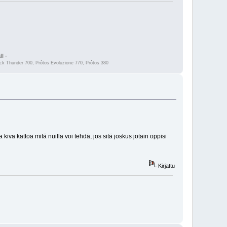
l -
 Thunder 700, Prôtos Evoluzione 770, Prôtos 380
 kiva kattoa mitä nuilla voi tehdä, jos sitä joskus jotain oppisi
Kirjattu