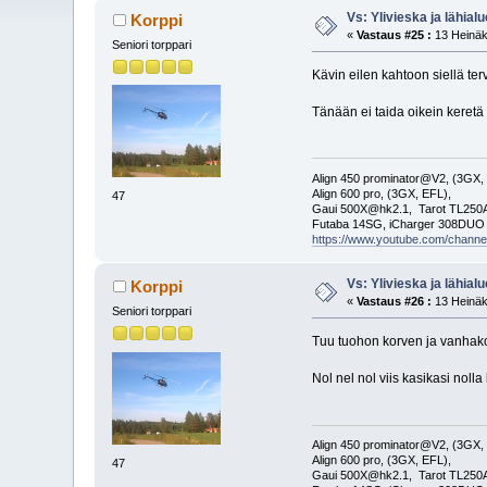
Vs: Ylivieska ja lähialu
Korppi
«
Vastaus #25 :
13 Heinäk
Seniori torppari
Kävin eilen kahtoon siellä terv
Tänään ei taida oikein keret
Align 450 prominator@V2, (3GX,
Align 600 pro, (3GX, EFL),
47
Gaui 500X@hk2.1, Tarot TL2
Futaba 14SG, iCharger 308DUO
https://www.youtube.com/cha
Vs: Ylivieska ja lähialu
Korppi
«
Vastaus #26 :
13 Heinäk
Seniori torppari
Tuu tuohon korven ja vanhakorv
Nol nel nol viis kasikasi nolla
Align 450 prominator@V2, (3GX,
Align 600 pro, (3GX, EFL),
47
Gaui 500X@hk2.1, Tarot TL2