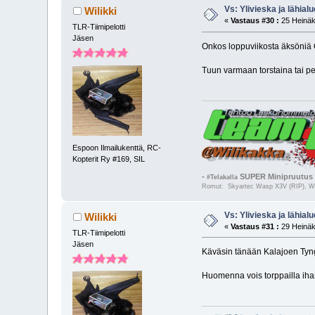
Vs: Ylivieska ja lähialu
Wilikki
«
Vastaus #30 :
25 Heinäk
TLR-Tiimipelotti
Jäsen
Onkos loppuviikosta äksöniä 
Tuun varmaan torstaina tai pe
Espoon Ilmailukenttä, RC-
Kopterit Ry #169, SIL
-
SUPER Minipruutus 
#Telakalla
Romut: Skyartec Wasp X3V (RIP), Wal
Vs: Ylivieska ja lähialu
Wilikki
«
Vastaus #31 :
29 Heinäk
TLR-Tiimipelotti
Jäsen
Käväsin tänään Kalajoen Tyng
Huomenna vois torppailla ihan