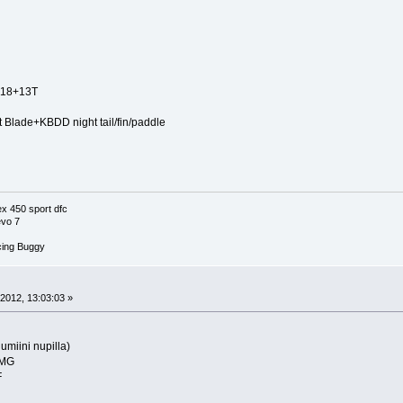
2218+13T
t Blade+KBDD night tail/fin/paddle
 450 sport dfc
vo 7
cing Buggy
2012, 13:03:03 »
umiini nupilla)
9MG
F