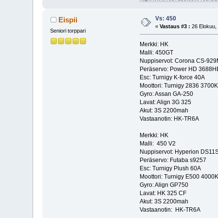
Vs: 450
Eispii
«
Vastaus #3 :
26 Elokuu, 
Seniori torppari
Merkki: HK
Malli: 450GT
Nuppiservot: Corona CS-92
Peräservo: Power HD 3688H
Esc: Turnigy K-force 40A
Moottori: Turnigy 2836 3700
Gyro: Assan GA-250
Lavat: Align 3G 325
Akut: 3S 2200mah
Vastaanotin: HK-TR6A
Merkki: HK
Malli: 450 V2
Nuppiservot: Hyperion DS1
Peräservo: Futaba s9257
Esc: Turnigy Plush 60A
Moottori: Turnigy E500 4000
Gyro: Align GP750
Lavat: HK 325 CF
Akut: 3S 2200mah
Vastaanotin: HK-TR6A