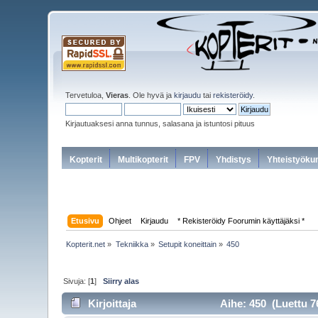
Tervetuloa,
Vieras
. Ole hyvä ja
kirjaudu
tai
rekisteröidy
.
Kirjautuaksesi anna tunnus, salasana ja istuntosi pituus
Kopterit
Multikopterit
FPV
Yhdistys
Yhteistyöku
Etusivu
Ohjeet
Kirjaudu
* Rekisteröidy Foorumin käyttäjäksi *
Kopterit.net
»
Tekniikka
»
Setupit koneittain
»
450
Sivuja: [
1
]
Siirry alas
Kirjoittaja
Aihe: 450 (Luettu 7