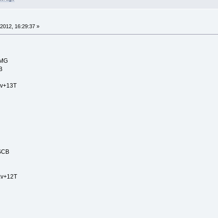
2012, 16:29:37 »
9MG
B
Kv+13T
1SCB
Kv+12T