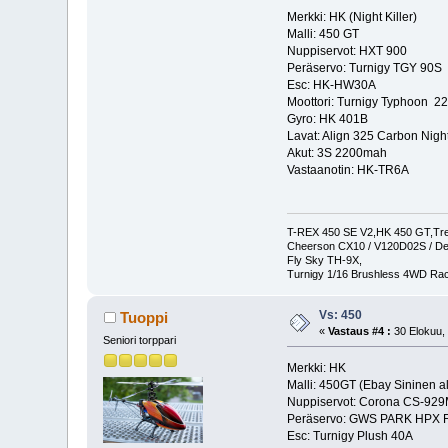
Merkki: HK (Night Killer)
Malli: 450 GT
Nuppiservot: HXT 900
Peräservo: Turnigy TGY 90S
Esc: HK-HW30A
Moottori: Turnigy Typhoon 
Gyro: HK 401B
Lavat: Align 325 Carbon Nigh
Akut: 3S 2200mah
Vastaanotin: HK-TR6A
T-REX 450 SE V2,HK 450 GT,Trex
Cheerson CX10 / V120D02S / De
Fly Sky TH-9X,
Turnigy 1/16 Brushless 4WD Ra
Vs: 450
Tuoppi
«
Vastaus #4 :
30 Elokuu, 
Seniori torppari
Merkki: HK
Malli: 450GT (Ebay Sininen al
Nuppiservot: Corona CS-92
Peräservo: GWS PARK HPX 
Esc: Turnigy Plush 40A