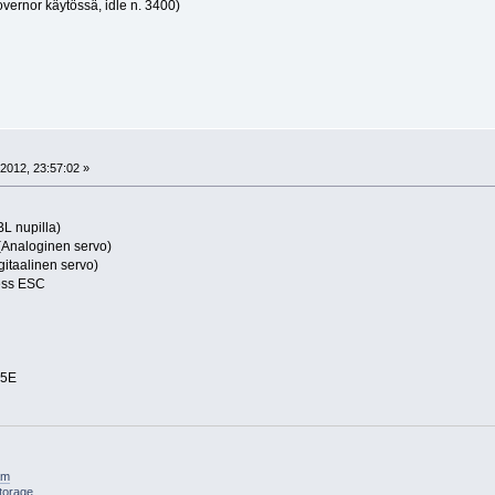
vernor käytössä, idle n. 3400)
2012, 23:57:02 »
L nupilla)
(Analoginen servo)
itaalinen servo)
ess ESC
15E
am
torage