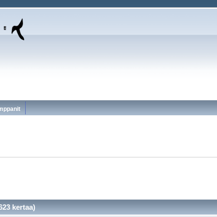
mppanit
623 kertaa)