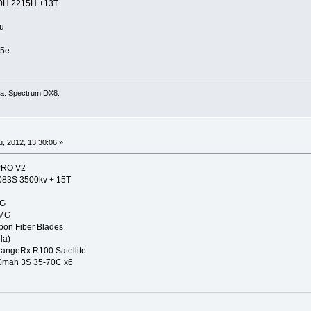
450H 2215H +13T
tu
15e
ra. Spectrum DX8.
, 2012, 13:30:06 »
PRO V2
3S 3500kv + 15T
G
MG
on Fiber Blades
la)
angeRx R100 Satellite
0mah 3S 35-70C x6