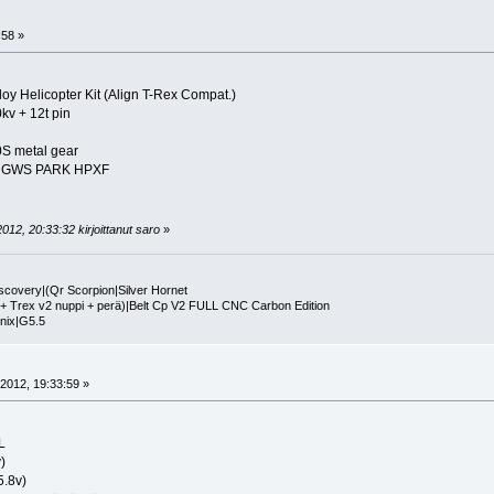
:58 »
oy Helicopter Kit (Align T-Rex Compat.)
kv + 12t pin
S metal gear
 + GWS PARK HPXF
012, 20:33:32 kirjoittanut saro
»
scovery|(Qr Scorpion|Silver Hornet
+ Trex v2 nuppi + perä)|Belt Cp V2 FULL CNC Carbon Edition
nix|G5.5
2012, 19:33:59 »
L
)
5.8v)