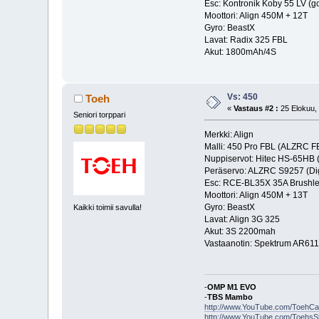
Esc: Kontronik Koby 55 LV (go
Moottori: Align 450M + 12T
Gyro: BeastX
Lavat: Radix 325 FBL
Akut: 1800mAh/4S
Vs: 450
Toeh
«
Vastaus #2 :
25 Elokuu, 
Seniori torppari
Merkki: Align
Malli: 450 Pro FBL (ALZRC FB
Nuppiservot: Hitec HS-65HB 
Peräservo: ALZRC S9257 (Dig
Esc: RCE-BL35X 35A Brushl
Moottori: Align 450M + 13T
Gyro: BeastX
Kaikki toimii savulla!
Lavat: Align 3G 325
Akut: 3S 2200mah
Vastaanotin: Spektrum AR61
-
OMP M1 EVO
-
TBS Mambo
http://www.YouTube.com/ToehC
http://www.YouTube.com/ToehsS