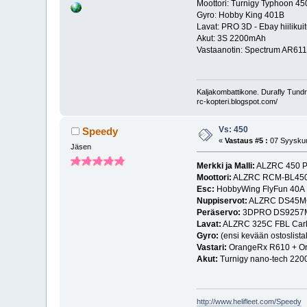
Moottori: Turnigy Typhoon 
Gyro: Hobby King 401B
Lavat: PRO 3D - Ebay hiilikui
Akut: 3S 2200mAh
Vastaanotin: Spectrum AR61
Kaljakombattikone. Durafly Tund
rc-kopteri.blogspot.com/
Vs: 450
Speedy
«
Vastaus #5 :
07 Syyskuu
Jäsen
Merkki ja Malli:
ALZRC 450 
Moottori:
ALZRC RCM-BL4508
Esc:
HobbyWing FlyFun 40A
Nuppiservot:
ALZRC DS45M
Peräservo:
3DPRO DS9257
Lavat:
ALZRC 325C FBL Carb
Gyro:
(ensi kevään ostoslistal
Vastari:
OrangeRx R610 + Or
Akut:
Turnigy nano-tech 220
http://www.helifleet.com/Speedy