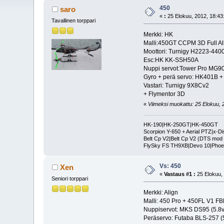
450
saro
«
:
25 Elokuu, 2012, 18:43
Tavallinen torppari
Merkki: HK
Malli:450GT CCPM 3D Full All
Moottori: Turnigy H2223-4400
Esc:HK KK-SSH50A
Nuppi servot:Tower Pro MG90
Gyro + perä servo: HK401B
Vastari: Turnigy 9X8Cv2
+ Flymentor 3D
«
Viimeksi muokattu: 25 Elokuu, 2
HK-190|HK-250GT|HK-450GT
Scorpion Y-650 + Aerial PTZ|x-Di
Belt Cp V2|Belt Cp V2 (DTS mod 
FlySky FS TH9XB|Devo 10|Phoe
Vs: 450
Xen
«
Vastaus #1 :
25 Elokuu, 
Seniori torppari
Merkki: Align
Malli: 450 Pro + 450FL V1 FB
Nuppiservot: MKS DS95 (5.8v
Peräservo: Futaba BLS-257 (