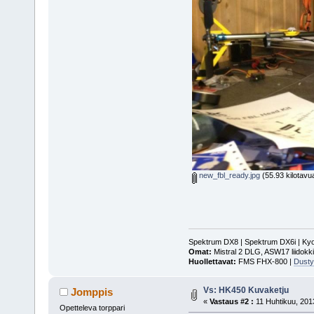
new_fbl_ready.jpg
(55.93 kilotavu
Spektrum DX8 | Spektrum DX6i | Ky
Omat:
Mistral 2 DLG, ASW17 liidokk
Huollettavat:
FMS FHX-800 |
Dusty
Vs: HK450 Kuvaketju
Jomppis
«
Vastaus #2 :
11 Huhtikuu, 201
Opetteleva torppari