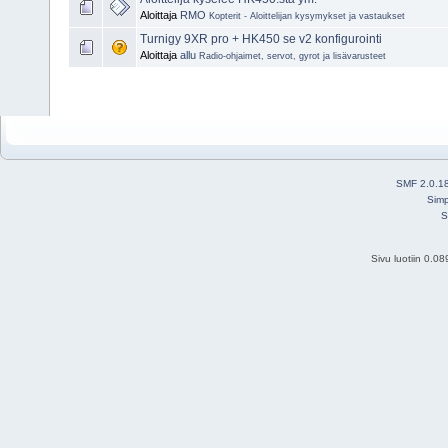
Aloittaja
RMO
Kopterit - Aloittelijan kysymykset ja vastaukset
Turnigy 9XR pro + HK450 se v2 konfigurointi
Aloittaja
allu
Radio-ohjaimet, servot, gyrot ja lisävarusteet
SMF 2.0.1
Simp
S
Sivu luotiin 0.0