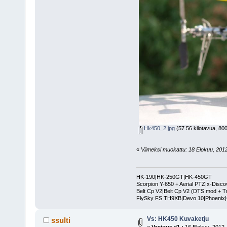
Hk450_2.jpg
(57.56 kilotavua, 800
«
Viimeksi muokattu: 18 Elokuu, 2012,
HK-190|HK-250GT|HK-450GT
Scorpion Y-650 + Aerial PTZ|x-Disco
Belt Cp V2|Belt Cp V2 (DTS mod + T
FlySky FS TH9XB|Devo 10|Phoenix
Vs: HK450 Kuvaketju
ssulti
«
Vastaus #1 :
16 Elokuu, 2012,