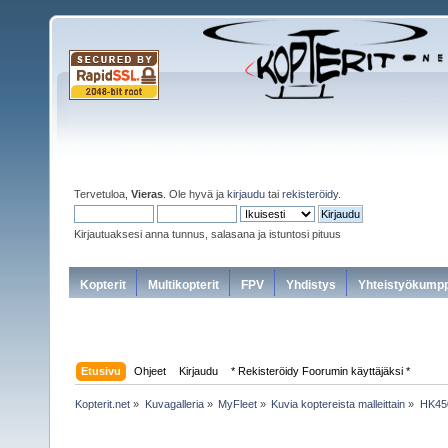
Tervetuloa,
Vieras
. Ole hyvä ja
kirjaudu
tai
rekisteröidy
.
Kirjautuaksesi anna tunnus, salasana ja istuntosi pituus
Kopterit
Multikopterit
FPV
Yhdistys
Yhteistyökumpp
Etusivu
Ohjeet
Kirjaudu
* Rekisteröidy Foorumin käyttäjäksi *
Kopterit.net
»
Kuvagalleria
»
MyFleet
»
Kuvia koptereista malleittain
»
HK450