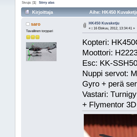
Sivuja: [
1
]
Siirry alas
Kirjoittaja
Aihe: HK450 Kuvaketju
HK450 Kuvaketju
saro
«
:
16 Elokuu, 2012, 13:34:41 »
Tavallinen torppari
Kopteri: HK450
Moottori: H2223
Esc: KK-SSH5
Nuppi servot: 
Gyro + perä s
Vastari: Turni
+ Flymentor 3D