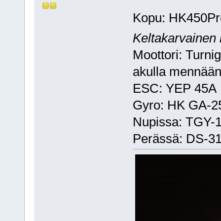
Kopu: HK450Pr
Keltakarvainen k
Moottori: Turn
akulla mennään
ESC: YEP 45A
Gyro: HK GA-2
Nupissa: TGY
Perässä: DS-