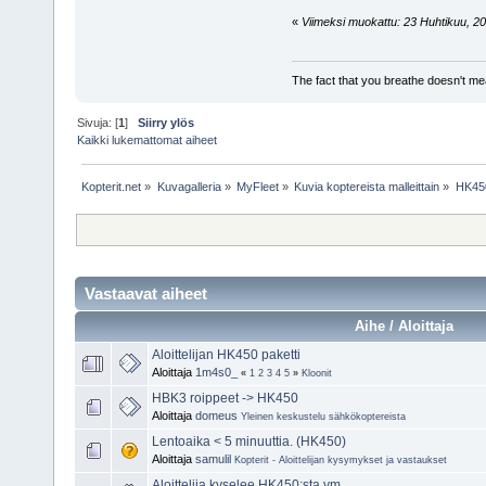
«
Viimeksi muokattu: 23 Huhtikuu, 201
The fact that you breathe doesn't mea
Sivuja: [
1
]
Siirry ylös
Kaikki lukemattomat aiheet
Kopterit.net
»
Kuvagalleria
»
MyFleet
»
Kuvia koptereista malleittain
»
HK450
Vastaavat aiheet
Aihe / Aloittaja
Aloittelijan HK450 paketti
Aloittaja
1m4s0_
«
1
2
3
4
5
»
Kloonit
HBK3 roippeet -> HK450
Aloittaja
domeus
Yleinen keskustelu sähkökoptereista
Lentoaika < 5 minuuttia. (HK450)
Aloittaja
samulil
Kopterit - Aloittelijan kysymykset ja vastaukset
Aloittelija kyselee HK450:sta ym.