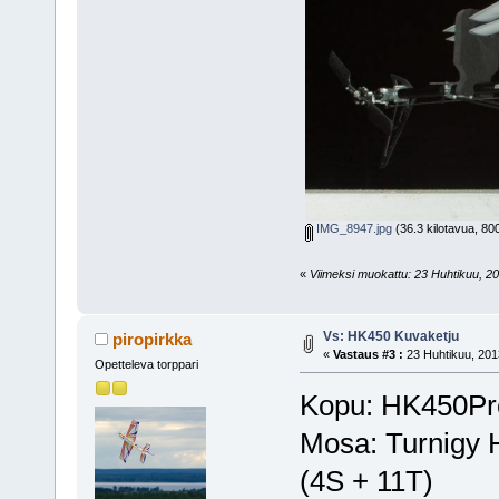
IMG_8947.jpg
(36.3 kilotavua, 80
«
Viimeksi muokattu: 23 Huhtikuu, 201
Vs: HK450 Kuvaketju
piropirkka
«
Vastaus #3 :
23 Huhtikuu, 201
Opetteleva torppari
Kopu: HK450Pr
Mosa: Turnigy 
(4S + 11T)