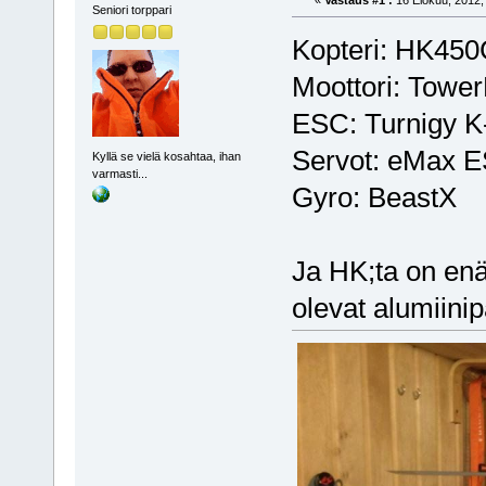
Seniori torppari
Kopteri: HK450
Moottori: Towe
ESC: Turnigy K
Servot: eMax 
Kyllä se vielä kosahtaa, ihan
varmasti...
Gyro: BeastX
Ja HK;ta on enä
olevat alumiinip