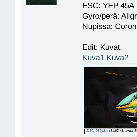
ESC: YEP 45A
Gyro/perä: Al
Nupissa: Coro
Edit: Kuvat.
Kuva1
Kuva2
DSC_0591.jpg
(31.67 kilotavua, 8