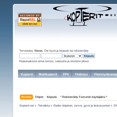
Tervetuloa,
Vieras
. Ole hyvä ja
kirjaudu
tai
rekisteröidy
.
Kirjautuaksesi anna tunnus, salasana ja istuntosi pituus
Kopterit
Multikopterit
FPV
Yhdistys
Yhteistyökumpp
Etusivu
Ohjeet
Kirjaudu
* Rekisteröidy Foorumin käyttäjäksi *
Kopterit.net
»
Tekniikka
»
Radio-ohjaimet, servot, gyrot ja lisävarusteet
»
DX