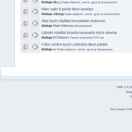
Aloittaja riku_t
Radio-ohjaimet, servot, gyrot ja lisävarusteet
Hitec optic 6 perän tikun keskitys
Aloittaja Jakeqq
Radio-ohjaimet, servot, gyrot ja lisävarusteet
Aika hyvin näyttää bensallakin kulkevan
Aloittaja
Matti Häkkinen
Bensakopterit
Lähetin näyttää toisella kanavalla myös videota
Aloittaja
RCMaisteri
Yleinen keskustelu FPV:stä
V Bar control touch collective tikun pykälä
Aloittaja
sv
Radio-ohjaimet, servot, gyrot ja lisävarusteet
SMF 2.0.1
Simp
S
Sivu luotiin 0.0