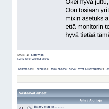
Okei hyvä juttu, 
Oon tosiaan yrit
mixin asetuksia 
että monitorin t
hyvä tietää tämä
Sivuja: [
1
]
Siirry ylös
Kaikki lukemattomat aiheet
Kopterit.net
»
Tekniikka
»
Radio-ohjaimet, servot, gyrot ja lisävarusteet
»
DX
Vastaavat aiheet
Aihe / Aloittaja
Battery monitor..............