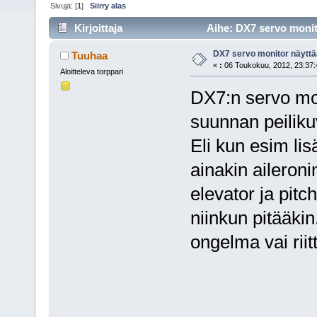
Sivuja: [
1
]
Siirry alas
Kirjoittaja
Aihe: DX7 servo monito
DX7 servo monitor näyttä
Tuuhaa
«
:
06 Toukokuu, 2012, 23:37:
Aloitteleva torppari
DX7:n servo mo
suunnan peiliku
Eli kun esim lis
ainakin aileroni
elevator ja pitc
niinkun pitääkin
ongelma vai riit