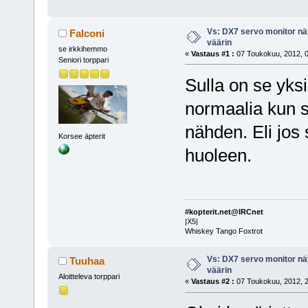
Vs: DX7 servo monitor nä
Falconi
väärin
se irkkihemmo
«
Vastaus #1 :
07 Toukokuu, 2012, 0
Seniori torppari
Sulla on se yksi
normaalia kun se
nähden. Eli jos 
Korsee äpterit
huoleen.
#kopterit.net@IRCnet
|X5|
Whiskey Tango Foxtrot
Vs: DX7 servo monitor nä
Tuuhaa
väärin
Aloitteleva torppari
«
Vastaus #2 :
07 Toukokuu, 2012, 2