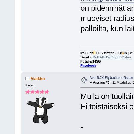
on pidemmät arm
muoviset radius 
palloilta, kun la
MSH PR
Ô
TOS stretch - Br
a
in | M
Skaala:
Bell AH-1W Super Cobra
Futaba 14SG
Facebook
Vs: RJX Flybarless Roto
Maikko
«
Vastaus #2 :
11 Maaliskuu, 
Jäsen
Mulla on tuolla
Ei toistaiseksi o
-