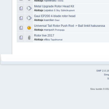
Aloittaja
ropellihattu
Teoria
Metal Upgrade Rotor Head Kit
Aloittaja
Lepatus
E-Sky Sähkökopterit
Gaui EP200 4-blade rotor head
Aloittaja
kaardian
Gaui
Universal Tail Rotor Push Rod -> Ball linkit hakusessa
Aloittaja
marqush
Protopaja
Rotor live 2017
Aloittaja
viltsu
Tapahtumat
SMF 2.0.1
Simp
S
Sivu luotiin 0.0