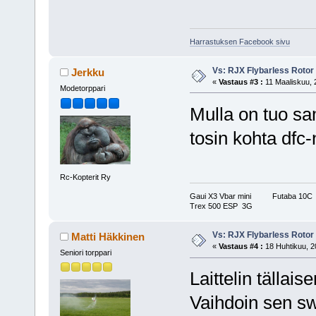
Harrastuksen Facebook sivu
Vs: RJX Flybarless Roto
Jerkku
«
Vastaus #3 :
11 Maaliskuu, 
Modetorppari
Mulla on tuo sa
tosin kohta dfc-n
Rc-Kopterit Ry
Gaui X3 Vbar mini Futaba 10C
Trex 500 ESP 3G
Vs: RJX Flybarless Roto
Matti Häkkinen
«
Vastaus #4 :
18 Huhtikuu, 2
Seniori torppari
Laittelin tällai
Vaihdoin sen sw