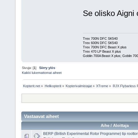
Se olisko Aigni
Trex 700N DFC SK540
Trex 600N DFC SK540
Trex 700N DFC Beast X plus
Trex 470 LP Beast X plus
Goblin 700A Beast X plus; Goblin 700
Sivuja: [
1
]
Siirry ylös
Kaikki lukemattomat aiheet
Kopterit.net
»
Helikopterit
»
Kopterivalmistajat
»
XTreme
»
RJX Flybarless 
Vastaavat aiheet
Aihe / Aloittaja
BERP (British Experimental Rotor Programme) tip roottori