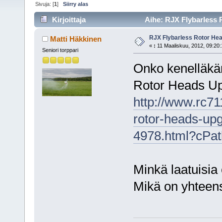
Sivuja: [
1
]
Siirry alas
Kirjoittaja
Aihe: RJX Flybarless 
RJX Flybarless Rotor He
Matti Häkkinen
«
:
11 Maaliskuu, 2012, 09:20:
Seniori torppari
Onko kenelläkä
Rotor Heads Up
http://www.rc71
rotor-heads-upg
4978.html?cPa
Minkä laatuisia
Mikä on yhteen