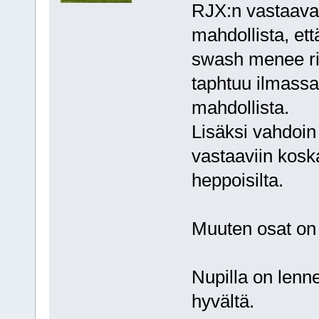
RJX:n vastaavas
mahdollista, ett
swash menee rii
taphtuu ilmass
mahdollista.
Lisäksi vahdoin 
vastaaviin kosk
heppoisilta.
Muuten osat on hi
Nupilla on lennet
hyvältä.