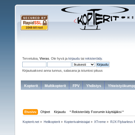
Tervetuloa,
Vieras
. Ole hyvä ja
kirjaudu
tai
rekisteröidy
.
Kirjautuaksesi anna tunnus, salasana ja istuntosi pituus
Kopterit
Multikopterit
FPV
Yhdistys
Yhteistyökumpp
Etusivu
Ohjeet
Kirjaudu
* Rekisteröidy Foorumin käyttäjäksi *
Kopterit.net
»
Helikopterit
»
Kopterivalmistajat
»
XTreme
»
RJX Flybarless 