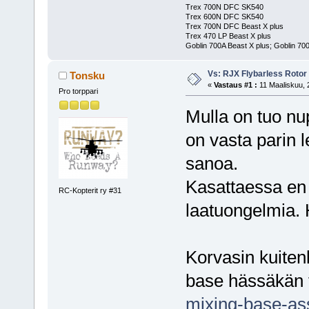
Trex 700N DFC SK540
Trex 600N DFC SK540
Trex 700N DFC Beast X plus
Trex 470 LP Beast X plus
Goblin 700A Beast X plus; Goblin 700
Vs: RJX Flybarless Roto
Tonsku
«
Vastaus #1 :
11 Maaliskuu, 
Pro torppari
Mulla on tuo n
on vasta parin l
sanoa.
Kasattaessa en
RC-Kopterit ry #31
laatuongelmia. 
Korvasin kuiten
base hässäkän 
mixing-base-as