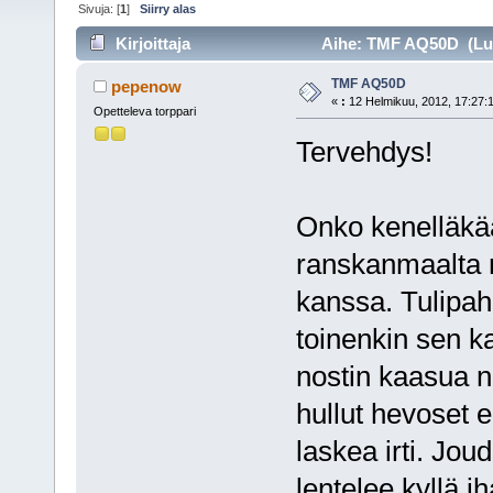
Sivuja: [
1
]
Siirry alas
Kirjoittaja
Aihe: TMF AQ50D (Lue
TMF AQ50D
pepenow
«
:
12 Helmikuu, 2012, 17:27:
Opetteleva torppari
Tervehdys!
Onko kenelläkää
ranskanmaalta 
kanssa. Tulipaha
toinenkin sen ka
nostin kaasua n
hullut hevoset e
laskea irti. Jo
lentelee kyllä ih