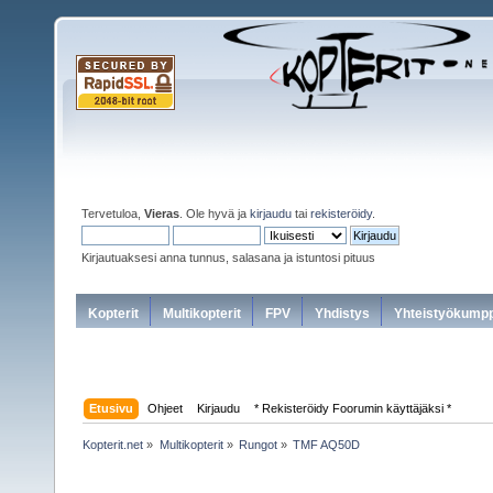
Tervetuloa,
Vieras
. Ole hyvä ja
kirjaudu
tai
rekisteröidy
.
Kirjautuaksesi anna tunnus, salasana ja istuntosi pituus
Kopterit
Multikopterit
FPV
Yhdistys
Yhteistyökumpp
Etusivu
Ohjeet
Kirjaudu
* Rekisteröidy Foorumin käyttäjäksi *
Kopterit.net
»
Multikopterit
»
Rungot
»
TMF AQ50D