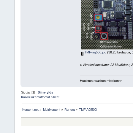
TMF-aq50d.jpg
(38.23 kilotavua, 
«
Viimeksi muokattu: 22 Maaliskuu, 2
Huoleton quaditon miekkonen
Sivuja: [
1
]
Siirry ylös
Kaikki lukemattomat aiheet
Kopterit.net
»
Multikopterit
»
Rungot
»
TMF AQ50D