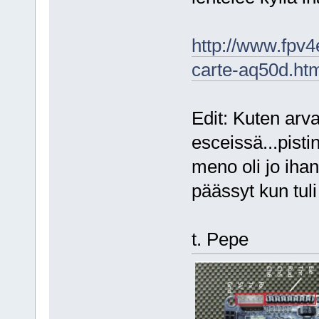
http://www.fpv4
carte-aq50d.ht
Edit: Kuten arva
esceissä...pisti
meno oli jo ihan
päässyt kun tu
t. Pepe