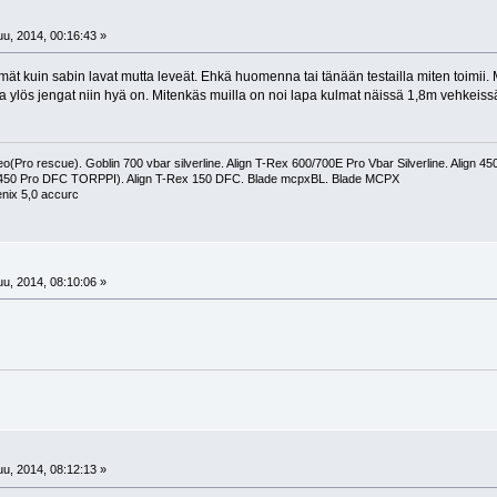
!
u, 2014, 00:16:43 »
t kuin sabin lavat mutta leveät. Ehkä huomenna tai tänään testailla miten toimii. 
ja ylös jengat niin hyä on. Mitenkäs muilla on noi lapa kulmat näissä 1,8m vehkeissä
(Pro rescue). Goblin 700 vbar silverline. Align T-Rex 600/700E Pro Vbar Silverline. Align 
 450 Pro DFC TORPPI). Align T-Rex 150 DFC. Blade mcpxBL. Blade MCPX
nix 5,0 accurc
!
u, 2014, 08:10:06 »
!
u, 2014, 08:12:13 »