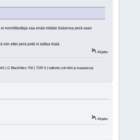
n ei normitikuttaja saa enää mitään lisäarvoa perä vaan
niin ettei perä petä ni laittaa lisää.
Kirjattu
 BlackNitro 700 | TDR II | tulikettu (oli rikki jo kaupassa)
Kirjattu