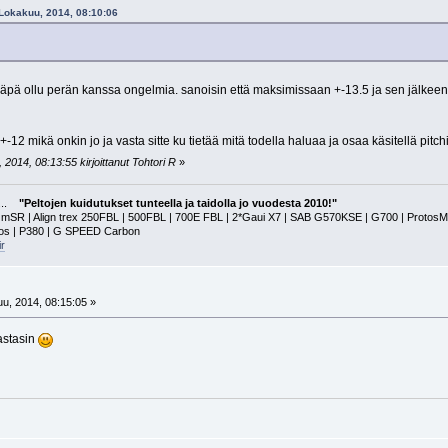
 Lokakuu, 2014, 08:10:06
vieläpä ollu perän kanssa ongelmia. sanoisin että maksimissaan +-13.5 ja sen jälkee
-12 mikä onkin jo ja vasta sitte ku tietää mitä todella haluaa ja osaa käsitellä pitchiä 
2014, 08:13:55 kirjoittanut Tohtori R
»
a...
"Peltojen kuidutukset tunteella ja taidolla jo vuodesta 2010!"
 | Align trex 250FBL | 500FBL | 700E FBL | 2*Gaui X7 | SAB G570KSE | G700 | ProtosMAX | G
tos | P380 | G SPEED Carbon
r
!
u, 2014, 08:15:05 »
vastasin