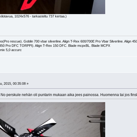
ilotavua, 1024x576 - tarkasteltu 737 kertaa.)
(Pro rescue). Goblin 700 vbar silverline. Align T-Rex 600/700E Pro Vbar Silverline. Align 
 450 Pro DFC TORPPI). Align T-Rex 150 DFC. Blade mcpxBL. Blade MCPX
nix 5,0 accurc
, 2015, 00:35:08 »
No perskule nehän oli puntarin mukaan aika jees painossa. Huomenna tai jos finska 