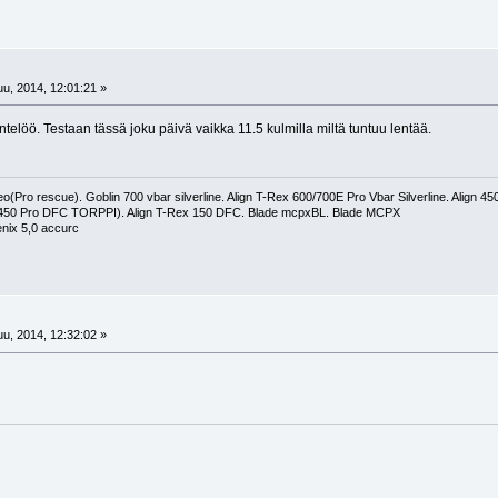
!
u, 2014, 12:01:21 »
ntelöö. Testaan tässä joku päivä vaikka 11.5 kulmilla miltä tuntuu lentää.
(Pro rescue). Goblin 700 vbar silverline. Align T-Rex 600/700E Pro Vbar Silverline. Align 
 450 Pro DFC TORPPI). Align T-Rex 150 DFC. Blade mcpxBL. Blade MCPX
nix 5,0 accurc
!
u, 2014, 12:32:02 »