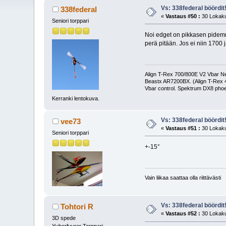
Vs: 338federal böördit
338federal
«
Vastaus #50 :
30 Lokaku
Seniori torppari
Noi edget on pikkasen pidemmä
perä pitään. Jos ei niin 1700 
Align T-Rex 700/800E V2 Vbar Neo
Beastx AR7200BX. (Align T-Rex
Vbar control. Spektrum DX8 phoe
Kerranki lentokuva.
Vs: 338federal böördit
vee73
«
Vastaus #51 :
30 Lokaku
Seniori torppari
+-15°
Vain liikaa saattaa olla riittävästi
Vs: 338federal böördit
Tohtori R
«
Vastaus #52 :
30 Lokaku
3D spede