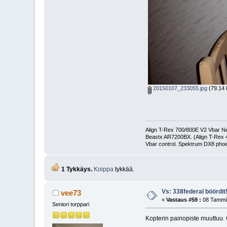
20150107_233055.jpg
(79.14 k
Align T-Rex 700/800E V2 Vbar Neo
Beastx AR7200BX. (Align T-Rex
Vbar control. Spektrum DX8 phoe
1 Tykkäys.
Koippa
tykkää.
Vs: 338federal böördit
vee73
«
Vastaus #59 :
08 Tammik
Seniori torppari
Kopterin painopiste muuttuu. 