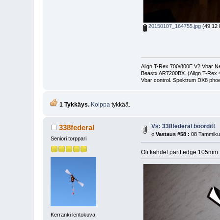
20150107_164755.jpg
(49.12 k
Align T-Rex 700/800E V2 Vbar Neo
Beastx AR7200BX. (Align T-Rex
Vbar control. Spektrum DX8 phoe
1 Tykkäys.
Koippa
tykkää.
Vs: 338federal böördit!
338federal
«
Vastaus #58 :
08 Tammikuu
Seniori torppari
Oli kahdet parit edge 105mm. 
Kerranki lentokuva.