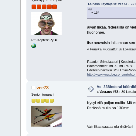
Yyberfyyrer Torppari
Lainaus käyttäjältä: vee73 - 30
+-15°
aivan liikaa. federalilla on 
huononee.
RC-Kopterit Ry #6
itse neuvoisin laittamaan sen +
«
Viimeksi muokattu: 30 Lokakuu, 
Raattio | Stimulaattori | Kepakoit
Edesmenneet: mCX | mCPX BL | mSR
Edelleen haitaksi: MSH miniRoot
http://www.youtube.com/mrtohtori
Vs: 338federal böördit
vee73
«
Vastaus #53 :
30 Lokaku
Seniori torppari
Kysyi että paljon muilla. Mä 
Perässä mulla on 130mm.
Vain liikaa saattaa olla riittävästi