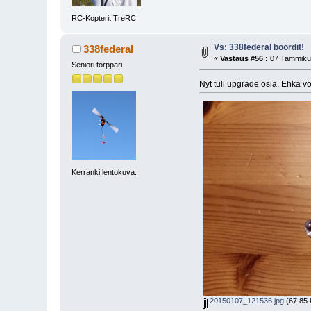
RC-Kopterit TreRC
Vs: 338federal böördit!
338federal
«
Vastaus #56 :
07 Tammikuu
Seniori torppari
Nyt tuli upgrade osia. Ehkä v
Kerranki lentokuva.
20150107_121536.jpg
(67.85 k