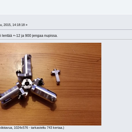
, 2015, 14:18:18 »
oi lentää +-12 ja 900 jengaa nupissa.
ilotavua, 1024x576 - tarkasteltu 743 kertaa.)