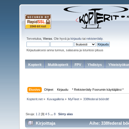
Tervetuloa,
Vieras
. Ole hyvä ja
kirjaudu
tai
rekisteröidy
.
Kirjautuaksesi anna tunnus, salasana ja istuntosi pituus
Kopterit
Multikopterit
FPV
Yhdistys
Yhteistyöku
Etusivu
Ohjeet
Kirjaudu
* Rekisteröidy Foorumin käyttäjäksi *
Kopterit.net
»
Kuvagalleria
»
MyFleet
»
338federal böördit!
Sivuja:
1
2
[
3
]
4
5
...
8
Siirry alas
Kirjoittaja
Aihe: 338federal böö