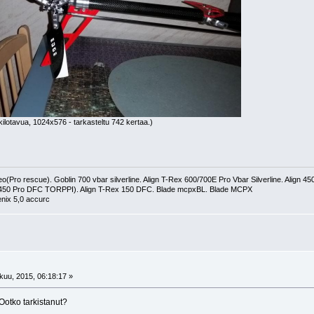
ilotavua, 1024x576 - tarkasteltu 742 kertaa.)
(Pro rescue). Goblin 700 vbar silverline. Align T-Rex 600/700E Pro Vbar Silverline. Align 
 450 Pro DFC TORPPI). Align T-Rex 150 DFC. Blade mcpxBL. Blade MCPX
nix 5,0 accurc
!
uu, 2015, 06:18:17 »
Ootko tarkistanut?