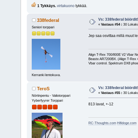
1 Tykkäys.
virtakuono
tykkää.
Vs: 338federal böördit
338federal
«
Vastaus #54 :
30 Lokaku
Seniori torppari
Jep saa osvittaa millä muut le
Align T-Rex 700/800E V2 Vbar Neo
Beastx AR7200BX. (Align T-Rex
Vbar control. Spektrum DX8 phoe
Kerranki lentokuva.
Vs: 338federal böördit
TeroS
«
Vastaus #55 :
30 Lokaku
Nörtinpentu - Valiotorppari
Yyberfyyrer Torppari
813 lavat, +-12
RC-Thoughts.com
Hifidoge.com