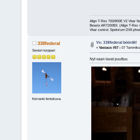
Align T-Rex 700/800E V2 Vbar Neo
Beastx AR7200BX. (Align T-Rex
Vbar control. Spektrum DX8 phoe
Vs: 338federal böördit!
338federal
«
Vastaus #57 :
07 Tammikuu
Seniori torppari
Nyt vaan lavat puuttuu.
Kerranki lentokuva.