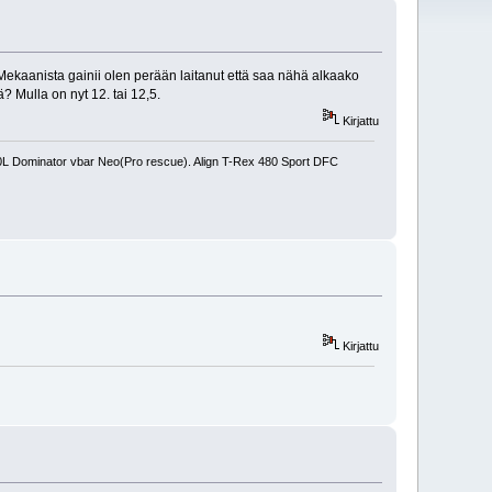
Mekaanista gainii olen perään laitanut että saa nähä alkaako
? Mulla on nyt 12. tai 12,5.
Kirjattu
450L Dominator vbar Neo(Pro rescue). Align T-Rex 480 Sport DFC
Kirjattu