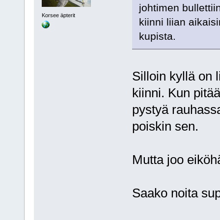
johtimen bullettii
Korsee äpterit
kiinni liian aikai
kupista.
Silloin kyllä on 
kiinni. Kun pitää
pystyä rauhassa
poiskin sen.
Mutta joo eiköh
Saako noita sup