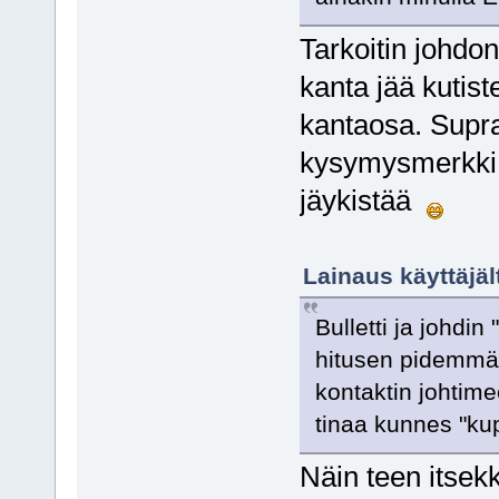
Tarkoitin johdon
kanta jää kutist
kantaosa. Supr
kysymysmerkki, 
jäykistää
Lainaus käyttäjä
Bulletti ja johdin
hitusen pidemmäll
kontaktin johtime
tinaa kunnes "ku
Näin teen itsekk