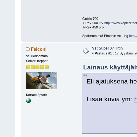
Goblin 700
T-Rex 500 HV
http://www.kopterit.n
T-Rex 450 pro
Spektrum dx8 Phoenix r/c - log
http:
Vs: Super X4 liitin
Falconi
«
Vastaus #1 :
17 Syyskuu, 20
se irkkihemmo
Seniori torppari
Lainaus käyttäjäl
Eli ajatuksena hel
Korsee äpterit
Lisaa kuvia ym: