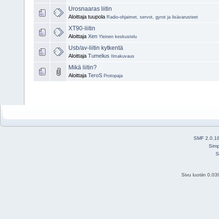
Urosnaaras liitin
Aloittaja tuupola
Radio-ohjaimet, servot, gyrot ja lisävarusteet
XT90-liitin
Aloittaja
Xen
Yleinen keskustelu
Usb/av-liitin kytkentä
Aloittaja
Tumelius
Ilmakuvaus
Mikä liitin?
Aloittaja
TeroS
Protopaja
SMF 2.0.1
Simp
S
Sivu luotiin 0.0