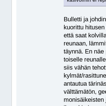
Bulletti ja johdi
kuorittu hituse
että saat kolvil
reunaan, lämmit
täynnä. En näe 
toiselle reunall
siis vähän teho
kylmät/rasittune
antautua tärinäs
välttämätön, ge
monisäikeisten 