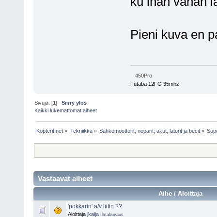
ku ihan vähän lai
Pieni kuva en p
450Pro
Futaba 12FG 35mhz
Sivuja: [
1
]
Siirry ylös
Kaikki lukemattomat aiheet
Kopterit.net
»
Tekniikka
»
Sähkömoottorit, noparit, akut, laturit ja becit
»
Supe
Vastaavat aiheet
Aihe / Aloittaja
'pokkarin' a/v liitin ??
Aloittaja
jkaija
Ilmakuvaus