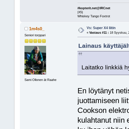
#kopterit.net@IRCnet
|X5|
Whiskey Tango Foxtrot
Vs: Super X4 liitin
1m4s0_
«
Vastaus #11 :
18 Syyskuu, 2
Seniori torppari
Lainaus käyttäjäl
Laitatko linkkiä 
Sami Ollonen ät Raahe
En löytänyt neti
juottamiseen li
Cookson elektron
kulahtanut niin 