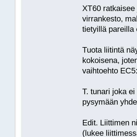
XT60 ratkaisee 
virrankesto, mak
tietyillä pareill
Tuota liitintä n
kokoisena, jote
vaihtoehto EC5:l
T. tunari joka 
pysymään yhd
Edit. Liittimen 
(lukee liittimess