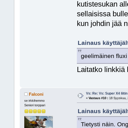
kutistesukan all
sellaisissa bull
kun johdin jää n
Lainaus käyttäjä
geelimäinen fluxi
Laitatko linkki
Vs: Re: Vs: Super X4 liitin
Falconi
«
Vastaus #10 :
18 Syyskuu, 2
se irkkihemmo
Seniori torppari
Lainaus käyttäjäl
Tietysti näin. On