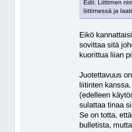
Edit. Liittimen n
liittimessä ja laa
Eikö kannattais
sovittaa sitä joh
kuorittua liian 
Juotettavuus on 
liitinten kanss
(edelleen käytö
sulattaa tinaa s
Se on totta, että
bulletista, mut