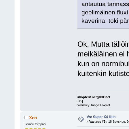
antautua tärinäss
geelimäinen flux
kaverina, toki pä
Ok, Mutta tällöi
meikäläinen ei 
kun on normibul
kuitenkin kutist
#kopterit.net@IRCnet
|X5|
Whiskey Tango Foxtrot
Vs: Super X4 liitin
Xen
«
Vastaus #9 :
18 Syyskuu, 20
Seniori torppari