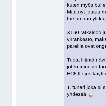
kuten myös bullet
Mitä nyt joutuu m
tursumaan yli kup
XT60 ratkaisee j
virrankesto, maksi
pareilla ovat ong
Tuota liitintä näy
joten minusta tuo
EC5:lle jos käytt
T. tunari joka e
yhdessä