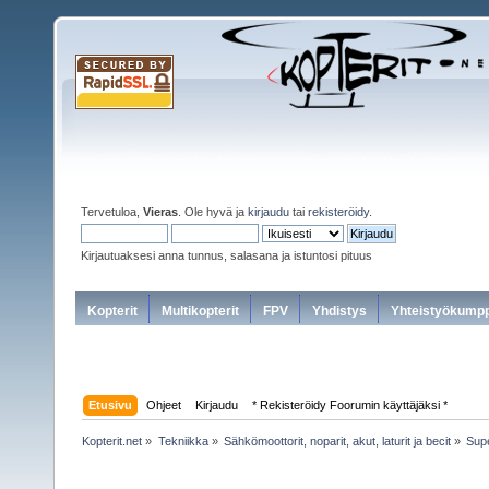
Tervetuloa,
Vieras
. Ole hyvä ja
kirjaudu
tai
rekisteröidy
.
Kirjautuaksesi anna tunnus, salasana ja istuntosi pituus
Kopterit
Multikopterit
FPV
Yhdistys
Yhteistyökumpp
Etusivu
Ohjeet
Kirjaudu
* Rekisteröidy Foorumin käyttäjäksi *
Kopterit.net
»
Tekniikka
»
Sähkömoottorit, noparit, akut, laturit ja becit
»
Supe