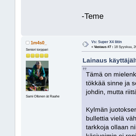
-Teme
Vs: Super X4 liitin
1m4s0_
«
Vastaus #7 :
18 Syyskuu, 20
Seniori torppari
Lainaus käyttäjäl
Tämä on mielenkii
tökkää sinne ja s
johdin, mutta riit
Sami Ollonen ät Raahe
Kylmän juotoksen 
bullettia vielä vä
tarkkoja ollaan n
käsivoimin ei repim