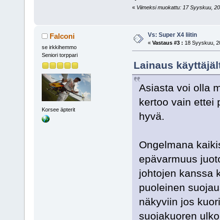
«
Viimeksi muokattu: 17 Syyskuu, 201
Vs: Super X4 liitin
Falconi
«
Vastaus #3 :
18 Syyskuu, 20
se irkkihemmo
Seniori torppari
Lainaus käyttäjäl
Asiasta voi olla 
kertoo vain ettei 
Korsee äpterit
hyvä.
Ongelmana kaikiss
epävarmuus juoto
johtojen kanssa k
puoleinen suojaus
näkyviin jos kuor
suojakuoren ulko