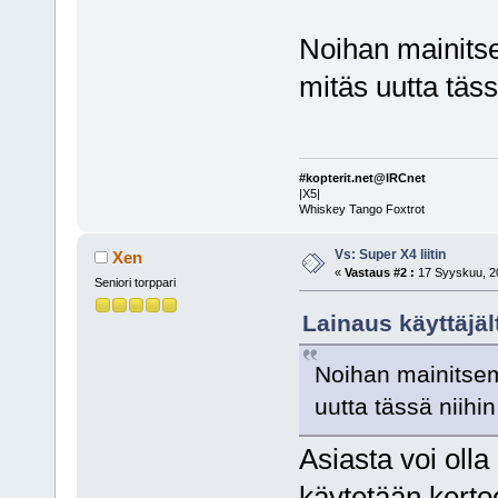
Noihan mainitsem
mitäs uutta täss
#kopterit.net@IRCnet
|X5|
Whiskey Tango Foxtrot
Vs: Super X4 liitin
Xen
«
Vastaus #2 :
17 Syyskuu, 20
Seniori torppari
Lainaus käyttäjäl
Noihan mainitsema
uutta tässä niihi
Asiasta voi olla
käytetään kertoo