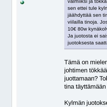
valmiiksi ja tökkä
sen ettei tule ky
jäähdyttää sen ti
viilailla tinoja. J
10€ 80w kynäkolv
Ja juotosta ei sai
juotoksesta saatt
Tämä on mielenki
johtimen tökkää
juottamaan? Toki
tina täyttämään 
Kylmän juotokse