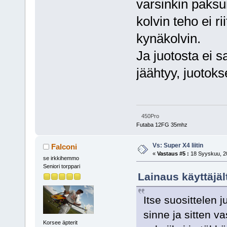
varsinkin paksum
kolvin teho ei r
kynäkolvin.
Ja juotosta ei s
jäähtyy, juotoks
450Pro
Futaba 12FG 35mhz
Vs: Super X4 liitin
Falconi
«
Vastaus #5 :
18 Syyskuu, 20
se irkkihemmo
Seniori torppari
Lainaus käyttäjä
Itse suosittelen j
sinne ja sitten vas
Korsee äpterit