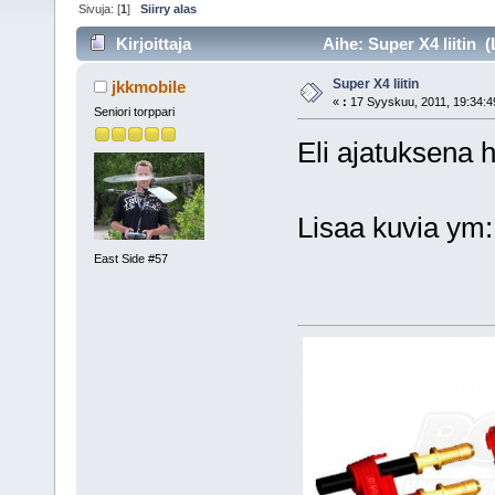
Sivuja: [
1
]
Siirry alas
Kirjoittaja
Aihe: Super X4 liitin (
Super X4 liitin
jkkmobile
«
:
17 Syyskuu, 2011, 19:34:4
Seniori torppari
Eli ajatuksena he
Lisaa kuvia ym
East Side #57