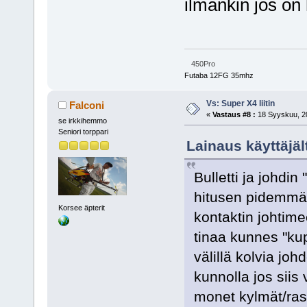
ilmankin jos on
450Pro
Futaba 12FG 35mhz
Vs: Super X4 liitin
Falconi
«
Vastaus #8 :
18 Syyskuu, 20
se irkkihemmo
Seniori torppari
Lainaus käyttäjä
Bulletti ja johdin
hitusen pidemmäll
Korsee äpterit
kontaktin johtime
tinaa kunnes "ku
välillä kolvia joh
kunnolla jos sii
monet kylmät/rasi