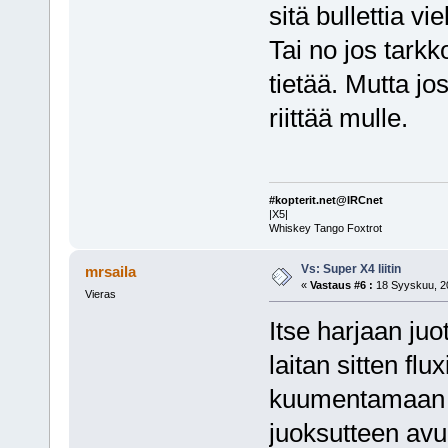
sitä bullettia v
Tai no jos tarkk
tietää. Mutta jos
riittää mulle.
#kopterit.net@IRCnet
|X5|
Whiskey Tango Foxtrot
Vs: Super X4 liitin
mrsaila
«
Vastaus #6 :
18 Syyskuu, 20
Vieras
Itse harjaan juo
laitan sitten flu
kuumentamaan pi
juoksutteen avul