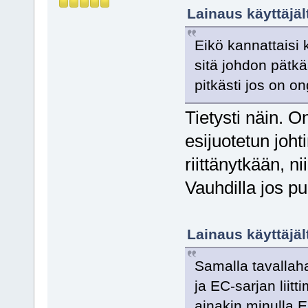
Lainaus käyttäjäl
Eikö kannattaisi 
sitä johdon pätkää 
pitkästi jos on o
Tietysti näin. 
esijuotetun joht
riittänytkään, nii
Vauhdilla jos pu
Lainaus käyttäjäl
Samalla tavallah
ja EC-sarjan liitt
ainakin minulla E