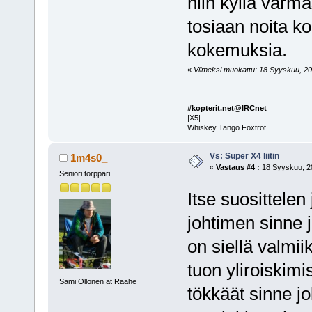
niin kyllä varm
tosiaan noita 
kokemuksia.
«
Viimeksi muokattu: 18 Syyskuu, 2011
#kopterit.net@IRCnet
|X5|
Whiskey Tango Foxtrot
Vs: Super X4 liitin
1m4s0_
«
Vastaus #4 :
18 Syyskuu, 20
Seniori torppari
Itse suosittelen 
johtimen sinne ja
on siellä valmii
tuon yliroiskimi
Sami Ollonen ät Raahe
tökkäät sinne jo