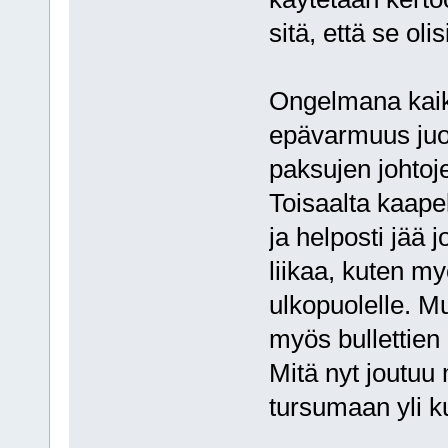
sitä, että se oli
Ongelmana kaikis
epävarmuus juo
paksujen johtoj
Toisaalta kaape
ja helposti jää 
liikaa, kuten m
ulkopuolelle. M
myös bullettien 
Mitä nyt joutuu 
tursumaan yli k