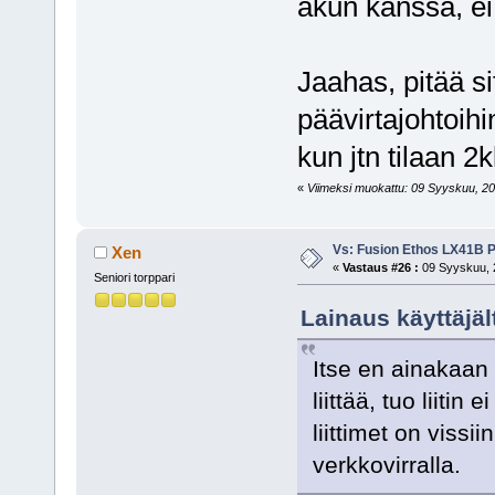
akun kanssa, ei 
Jaahas, pitää si
päävirtajohtoihi
kun jtn tilaan 2
«
Viimeksi muokattu: 09 Syyskuu, 201
Vs: Fusion Ethos LX41B P
Xen
«
Vastaus #26 :
09 Syyskuu, 2
Seniori torppari
Lainaus käyttäjäl
Itse en ainakaan
liittää, tuo liiti
liittimet on vissi
verkkovirralla.