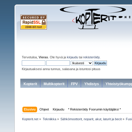
Tervetuloa,
Vieras
. Ole hyvä ja
kirjaudu
tai
rekisteröidy
.
Kirjautuaksesi anna tunnus, salasana ja istuntosi pituus
Kopterit
Multikopterit
FPV
Yhdistys
Yhteistyökumpp
Etusivu
Ohjeet
Kirjaudu
* Rekisteröidy Foorumin käyttäjäksi *
Kopterit.net
»
Tekniikka
»
Sähkömoottorit, noparit, akut, laturit ja becit
»
Fusi