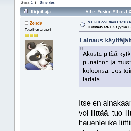
Sivuja:
1
[
2
]
Siirry alas
Kirjoittaja
Aihe: Fusion Ethos LX
Vs: Fusion Ethos LX41B P
Zenda
«
Vastaus #25 :
09 Syyskuu, 2
Tavallinen torppari
Lainaus käyttäjäl
Akusta pitää kytk
punainen ja musta
koloonsa. Jos toi
ladata.
Itse en ainakaa
voi liittää, tuo l
hauenleuka liitti