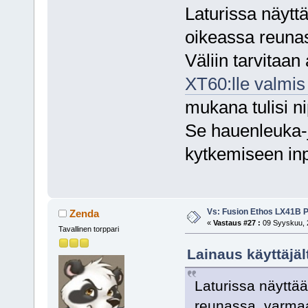
Laturissa näytt
oikeassa reuna
Väliin tarvitaan
XT60:lle valmis
mukana tulisi nip
Se hauenleuka-j
kytkemiseen inpu
Vs: Fusion Ethos LX41B P
Zenda
«
Vastaus #27 :
09 Syyskuu, 2
Tavallinen torppari
Lainaus käyttäjäl
Laturissa näyttä
reunassa, varmaa