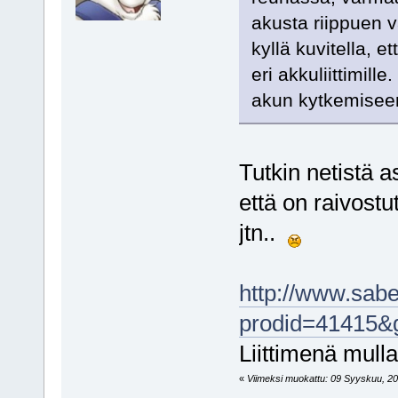
akusta riippuen v
kyllä kuvitella, e
eri akkuliittimil
akun kytkemiseen 
Tutkin netistä a
että on raivostu
jtn..
http://www.sabe
prodid=41415&
Liittimenä mull
«
Viimeksi muokattu: 09 Syyskuu, 201