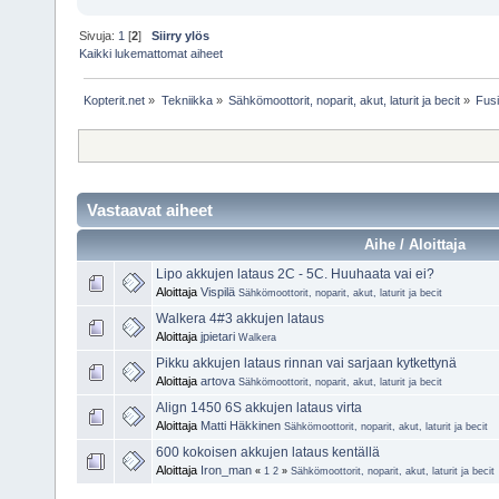
Sivuja:
1
[
2
]
Siirry ylös
Kaikki lukemattomat aiheet
Kopterit.net
»
Tekniikka
»
Sähkömoottorit, noparit, akut, laturit ja becit
»
Fusi
Vastaavat aiheet
Aihe / Aloittaja
Lipo akkujen lataus 2C - 5C. Huuhaata vai ei?
Aloittaja
Vispilä
Sähkömoottorit, noparit, akut, laturit ja becit
Walkera 4#3 akkujen lataus
Aloittaja
jpietari
Walkera
Pikku akkujen lataus rinnan vai sarjaan kytkettynä
Aloittaja
artova
Sähkömoottorit, noparit, akut, laturit ja becit
Align 1450 6S akkujen lataus virta
Aloittaja
Matti Häkkinen
Sähkömoottorit, noparit, akut, laturit ja becit
600 kokoisen akkujen lataus kentällä
Aloittaja
Iron_man
«
1
2
»
Sähkömoottorit, noparit, akut, laturit ja becit