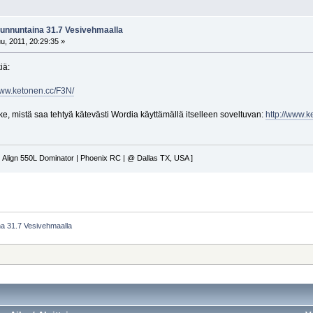
Sunnuntaina 31.7 Vesivehmaalla
u, 2011, 20:29:35 »
iä:
www.ketonen.cc/F3N/
e, mistä saa tehtyä kätevästi Wordia käyttämällä itselleen soveltuvan:
http://www.
 Align 550L Dominator | Phoenix RC | @ Dallas TX, USA ]
na 31.7 Vesivehmaalla