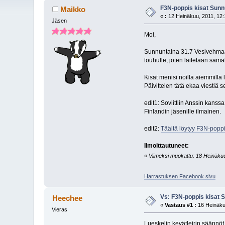
F3N-poppis kisat Sunn
Maikko
«
:
12 Heinäkuu, 2011, 12:
Jäsen
Moi,
Sunnuntaina 31.7 Vesivehmaall
touhulle, joten laitetaan sama
Kisat menisi noilla aiemmilla
Päivittelen tätä ekaa viestiä 
edit1: Soviittiin Anssin kans
Finlandin jäsenille ilmainen.
edit2:
Täältä löytyy F3N-popp
Ilmoittautuneet:
«
Viimeksi muokattu: 18 Heinäkuu,
Harrastuksen Facebook sivu
Vs: F3N-poppis kisat 
Heechee
«
Vastaus #1 :
16 Heinäkuu
Vieras
Lueskelin kevätleirin säännöt,