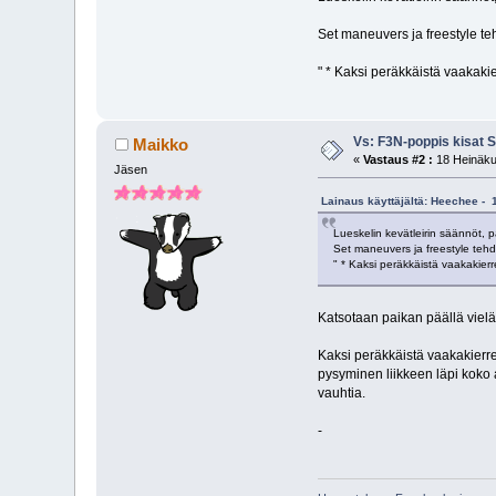
Set maneuvers ja freestyle te
" * Kaksi peräkkäistä vaakaki
Vs: F3N-poppis kisat 
Maikko
«
Vastaus #2 :
18 Heinäku
Jäsen
Lainaus käyttäjältä: Heechee - 
Lueskelin kevätleirin säännöt, p
Set maneuvers ja freestyle tehdä
" * Kaksi peräkkäistä vaakakier
Katsotaan paikan päällä viel
Kaksi peräkkäistä vaakakierret
pysyminen liikkeen läpi koko aj
vauhtia.
-