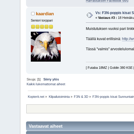
Harrastuksen Facebook sivu
Vs: F3N-poppis kisat 
kaardian
«
Vastaus #3 :
18 Heinäku
Seniori torppari
Muistutuksen vuoksi pari linkk
Täällä kuvat erillisinä:
http://
Tässä "valmis" arvostelulomak
[ Futaba 18MZ | Goblin 380 KSE |
Sivuja: [
1
]
Siirry ylös
Kaikki lukemattomat aiheet
Kopterit.net
»
Kilpailutoiminta
»
F3N & 3D
»
F3N-poppis kisat Sunnuntai
Vastaavat aiheet