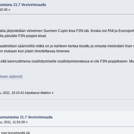
untaina 31.7 Vesivehmaalla
10:40 »
a järjestetään viimeinen Suomen Cupin kisa F3N:stä. Koska noi FAIt ja Eurosportit
lla päivälle F3N-poppis kisat.
 laatimillani säännöillä mitkä on jo kahteen kertaa kisattu ja omasta mielestäni ih
sen mukaan kun jotain ilmoitettavaa ilmenee.
sa että kannustimena osallistumiselle osallistumismaksua ei ole F3N-poppikseen. M
iksen säännöt
.
 2011, 19:10:41 kirjoittanut Maikko
»
Sunnuntaina 31.7 Vesivehmaalla
, 2011, 11:53:28 »
 pari kysymystä jäi.