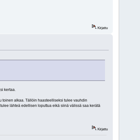
Kirjattu
i kertaa.
u toinen alkaa. Tällöin haasteelliseksi tulee vauhdin
n tulee lähteä edellisen loputtua eikä siinä välissä saa kerätä
Kirjattu