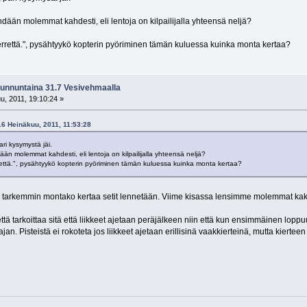
hdään molemmat kahdesti, eli lentoja on kilpailijalla yhteensä neljä?
errettä.", pysähtyykö kopterin pyöriminen tämän kuluessa kuinka monta kertaa?
Sunnuntaina 31.7 Vesivehmaalla
u, 2011, 19:10:24 »
16 Heinäkuu, 2011, 11:53:28
ari kysymystä jäi.
än molemmat kahdesti, eli lentoja on kilpailijalla yhteensä neljä?
rettä.", pysähtyykö kopterin pyöriminen tämän kuluessa kuinka monta kertaa?
ä tarkemmin montako kertaa setit lennetään. Viime kisassa lensimme molemmat kaks
tä tarkoittaa sitä että liikkeet ajetaan peräjälkeen niin että kun ensimmäinen loppu
an. Pisteistä ei rokoteta jos liikkeet ajetaan erillisinä vaakkierteinä, mutta kiertee