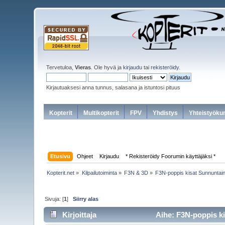
Tervetuloa,
Vieras
. Ole hyvä ja
kirjaudu
tai
rekisteröidy
.
Kirjautuaksesi anna tunnus, salasana ja istuntosi pituus
Kopterit
Multikopterit
FPV
Yhdistys
Yhteistyöku
Etusivu
Ohjeet
Kirjaudu
* Rekisteröidy Foorumin käyttäjäksi *
Kopterit.net
»
Kilpailutoiminta
»
F3N & 3D
»
F3N-poppis kisat Sunnuntai
Sivuja: [
1
]
Siirry alas
Kirjoittaja
Aihe: F3N-poppis ki