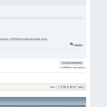
ketonen.cc/F3N/Arvostelulomake.docx
Kirjattu
TULOSTUSVERSIO
« edellinen
seuraava »
Siirry: