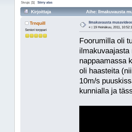
Sivuja: [
1
]
Siirry alas
Kirjoittaja
Aihe: Ilmakuvausta mu
Ilmakuvausta musavideo
Trnquill
«
:
19 Heinäkuu, 2011, 10:52:
Seniori torppari
Foorumilla oli 
ilmakuvaajasta 
nappaamassa kar
oli haasteita (
10m/s puuskissa 
kunnialla ja täs