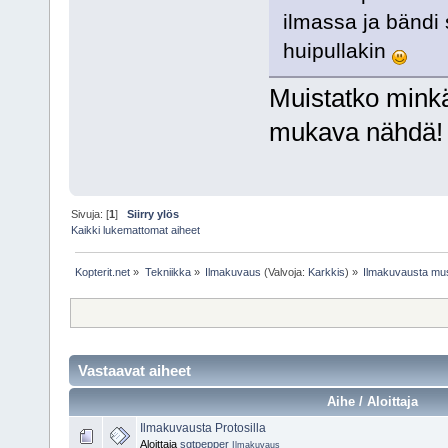
ilmassa ja bändi s
huipullakin
Muistatko minkä 
mukava nähdä
Sivuja: [
1
]
Siirry ylös
Kaikki lukemattomat aiheet
Kopterit.net
»
Tekniikka
»
Ilmakuvaus
(Valvoja:
Karkkis
) »
Ilmakuvausta mu
Vastaavat aiheet
Aihe / Aloittaja
Ilmakuvausta Protosilla
Aloittaja
sgtpepper
Ilmakuvaus