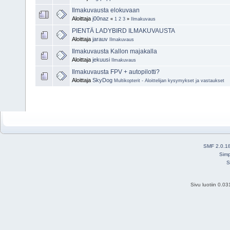
Ilmakuvausta elokuvaan
Aloittaja
j00naz
«
1
2
3
»
Ilmakuvaus
PIENTÄ LADYBIRD ILMAKUVAUSTA
Aloittaja
jarauv
Ilmakuvaus
Ilmakuvausta Kallon majakalla
Aloittaja
jekuusi
Ilmakuvaus
Ilmakuvausta FPV + autopilotti?
Aloittaja
SkyDog
Multikopterit - Aloittelijan kysymykset ja vastaukset
SMF 2.0.1
Simp
S
Sivu luotiin 0.0