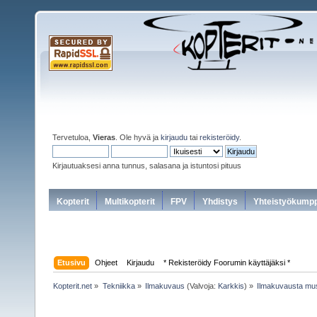
Tervetuloa,
Vieras
. Ole hyvä ja
kirjaudu
tai
rekisteröidy
.
Kirjautuaksesi anna tunnus, salasana ja istuntosi pituus
Kopterit
Multikopterit
FPV
Yhdistys
Yhteistyökumpp
Etusivu
Ohjeet
Kirjaudu
* Rekisteröidy Foorumin käyttäjäksi *
Kopterit.net
»
Tekniikka
»
Ilmakuvaus
(Valvoja:
Karkkis
) »
Ilmakuvausta mu