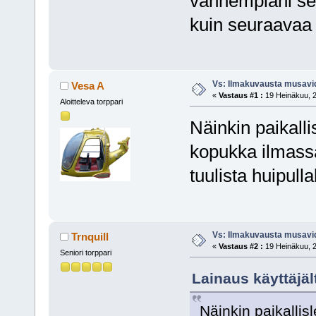
vanhempiani se
kuin seuraavaa
Vs: Ilmakuvausta musavi
Vesa A
«
Vastaus #1 :
19 Heinäkuu, 2
Aloitteleva torppari
Näinkin paikall
kopukka ilmassa 
tuulista huipull
Vs: Ilmakuvausta musavi
Trnquill
«
Vastaus #2 :
19 Heinäkuu, 2
Seniori torppari
Lainaus käyttäjäl
Näinkin paikalli