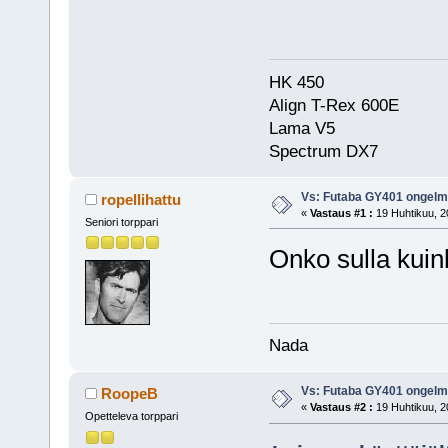
HK 450
Align T-Rex 600E
Lama V5
Spectrum DX7
Vs: Futaba GY401 ongel
ropellihattu
«
Vastaus #1 :
19 Huhtikuu, 2
Seniori torppari
Onko sulla kui
Nada
Vs: Futaba GY401 ongel
RoopeB
«
Vastaus #2 :
19 Huhtikuu, 2
Opetteleva torppari