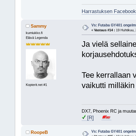
Harrastuksen Facebook
Vs: Futaba GY401 ongel
Sammy
«
Vastaus #14 :
19 Huhtikuu, 
kumiukko.fi
Elävä Legenda
Ja vielä sellai
korjausehdotuks
Tee kerrallaan v
vaikutti milläki
Kopterit.net #1
DX7, Phoenix RC ja muuta
[R]
Vs: Futaba GY401 ongel
RoopeB