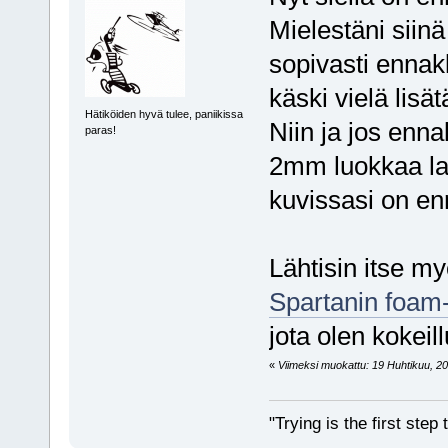
Mielestäni siin
sopivasti ennak
käski vielä lisä
Hätiköiden hyvä tulee, paniikissa
Niin ja jos ennak
paras!
2mm luokkaa la
kuvissasi on en
Lähtisin itse my
Spartanin foam-
jota olen kokeill
«
Viimeksi muokattu: 19 Huhtikuu, 201
"Trying is the first ste