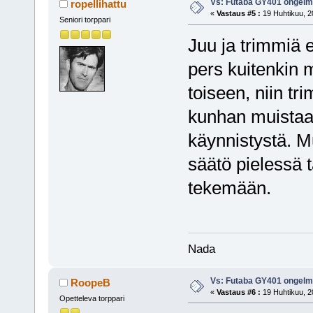
Vs: Futaba GY401 ongel
ropellihattu
«
Vastaus #5 :
19 Huhtikuu, 2
Seniori torppari
Juu ja trimmiä 
pers kuitenkin 
toiseen, niin tr
kunhan muistaa
käynnistystä. M
säätö pielessä t
tekemään.
Nada
Vs: Futaba GY401 ongel
RoopeB
«
Vastaus #6 :
19 Huhtikuu, 2
Opetteleva torppari