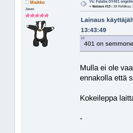
Vs: Futaba GY401 ongel
Maikko
«
Vastaus #13 :
19 Huhtikuu, 
Jäsen
Lainaus käyttäjäl
13:43:49
401 on semmonen 
Mulla ei ole vaat
ennakolla että 
Kokeileppa laitt
-