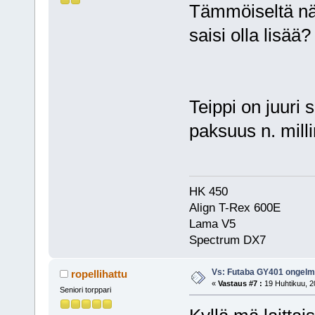
Tämmöiseltä näy
saisi olla lisää?
Teippi on juuri
paksuus n. mill
HK 450
Align T-Rex 600E
Lama V5
Spectrum DX7
Vs: Futaba GY401 ongel
ropellihattu
«
Vastaus #7 :
19 Huhtikuu, 2
Seniori torppari