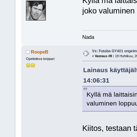
Kyllä mä laittai
joko valuminen 
Nada
Vs: Futaba GY401 ongel
RoopeB
«
Vastaus #8 :
19 Huhtikuu, 2
Opetteleva torppari
Lainaus käyttäjäl
14:06:31
Kyllä mä laittais
valuminen loppu
Kiitos, testaan 