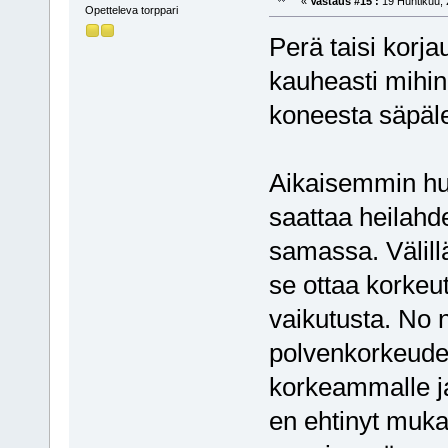
«
Vastaus #15 :
19 Huhtikuu, 
Opetteleva torppari
Perä taisi korja
kauheasti mihi
koneesta säpäle
Aikaisemmin h
saattaa heilahd
samassa. Välill
se ottaa korkeut
vaikutusta. No ny
polvenkorkeudel
korkeammalle j
en ehtinyt mukaa