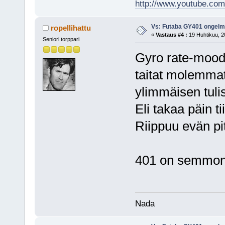
http://www.youtube.com/
Vs: Futaba GY401 ongel
ropellihattu
«
Vastaus #4 :
19 Huhtikuu, 2
Seniori torppari
Gyro rate-moodi
taitat molemmat
ylimmäisen tuli
Eli takaa päin t
Riippuu evän pi
401 on semmone
Nada