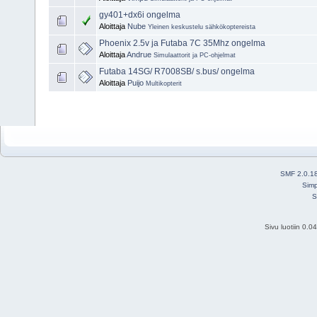
gy401+dx6i ongelma
Aloittaja
Nube
Yleinen keskustelu sähkökoptereista
Phoenix 2.5v ja Futaba 7C 35Mhz ongelma
Aloittaja
Andrue
Simulaattorit ja PC-ohjelmat
Futaba 14SG/ R7008SB/ s.bus/ ongelma
Aloittaja
Puijo
Multikopterit
SMF 2.0.1
Simp
S
Sivu luotiin 0.0