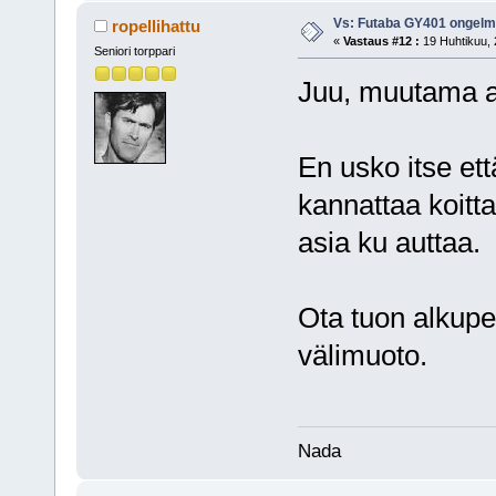
Vs: Futaba GY401 ongel
ropellihattu
«
Vastaus #12 :
19 Huhtikuu, 
Seniori torppari
Juu, muutama as
En usko itse ett
kannattaa koitta
asia ku auttaa.
Ota tuon alkupe
välimuoto.
Nada