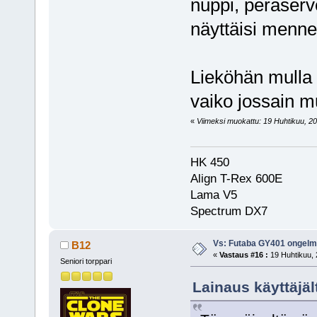
nuppi, peräservo
näyttäisi menn
Lieköhän mulla 
vaiko jossain m
«
Viimeksi muokattu: 19 Huhtikuu, 20
HK 450
Align T-Rex 600E
Lama V5
Spectrum DX7
Vs: Futaba GY401 ongel
B12
«
Vastaus #16 :
19 Huhtikuu, 
Seniori torppari
Lainaus käyttäjäl