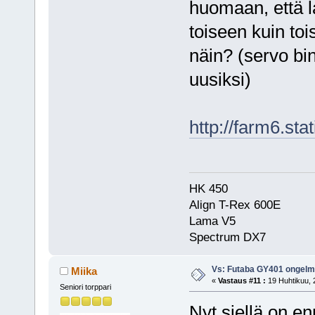
huomaan, että 
toiseen kuin to
näin? (servo bi
uusiksi)
http://farm6.st
HK 450
Align T-Rex 600E
Lama V5
Spectrum DX7
Vs: Futaba GY401 ongel
Miika
«
Vastaus #11 :
19 Huhtikuu, 
Seniori torppari
Nyt siellä on en