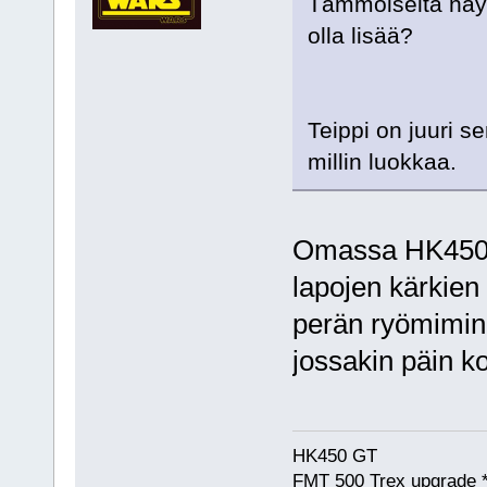
Tämmöiseltä näyt
olla lisää?
Teippi on juuri s
millin luokkaa.
Omassa HK450G
lapojen kärkien
perän ryömimin
jossakin päin k
HK450 GT
FMT 500 Trex upgrade