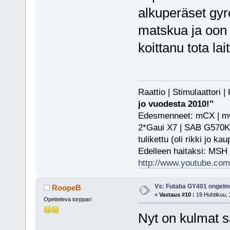
alkuperäset gyrot
matskua ja oon k
koittanu tota lait
Raattio | Stimulaattori
jo vuodesta 2010!"
Edesmenneet: mCX | mCP
2*Gaui X7 | SAB G570KS
tulikettu (oli rikki jo ka
Edelleen haitaksi: MSH
http://www.youtube.com/
Vs: Futaba GY401 ongel
RoopeB
«
Vastaus #10 :
19 Huhtikuu, 
Opetteleva torppari
Nyt on kulmat s