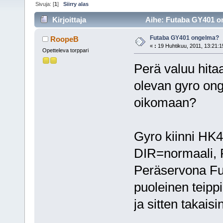
Sivuja: [
1
]
Siirry alas
Kirjoittaja
Aihe: Futaba GY401 on
Futaba GY401 ongelma?
RoopeB
«
:
19 Huhtikuu, 2011, 13:21:1
Opetteleva torppari
Perä valuu hitaa
olevan gyro ong
oikomaan?
Gyro kiinni HK4
DIR=normaali, 
Peräservona Fut
puoleinen teippi
ja sitten takais