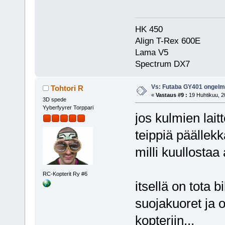
HK 450
Align T-Rex 600E
Lama V5
Spectrum DX7
Vs: Futaba GY401 ongel
Tohtori R
«
Vastaus #9 :
19 Huhtikuu, 2
3D spede
Yyberfyyrer Torppari
jos kulmien laitt
teippiä päällekk
milli kuullostaa
RC-Kopterit Ry #6
itsellä on tota 
suojakuoret ja o
kopteriin...