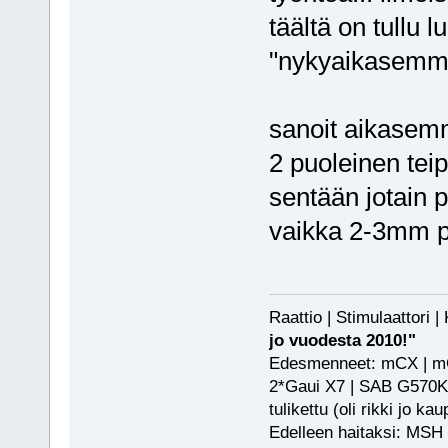
täältä on tullu 
"nykyaikasemmat
sanoit aikasemmi
2 puoleinen teip
sentään jotain 
vaikka 2-3mm p
Raattio | Stimulaattori
jo vuodesta 2010!"
Edesmenneet: mCX | mCP
2*Gaui X7 | SAB G570KS
tulikettu (oli rikki jo ka
Edelleen haitaksi: MSH