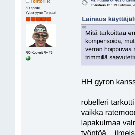
Vs: Futaba GY401 ongel
Tohtori R
«
Vastaus #3 :
19 Huhtikuu, 2
3D spede
Yyberfyyrer Torppari
Lainaus käyttäjäl
Mitä tarkoittaa 
kompensoida, mutta
verran hoippuvaa m
RC-Kopterit Ry #6
trimmillä saavutet
HH gyron kanss
robelleri tarkot
vaikka ratemood
lapakulmaa val
työntöä... ilmei