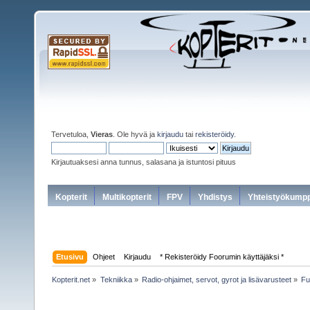
Tervetuloa,
Vieras
. Ole hyvä ja
kirjaudu
tai
rekisteröidy
.
Kirjautuaksesi anna tunnus, salasana ja istuntosi pituus
Kopterit
Multikopterit
FPV
Yhdistys
Yhteistyökumpp
Etusivu
Ohjeet
Kirjaudu
* Rekisteröidy Foorumin käyttäjäksi *
Kopterit.net
»
Tekniikka
»
Radio-ohjaimet, servot, gyrot ja lisävarusteet
»
Fu