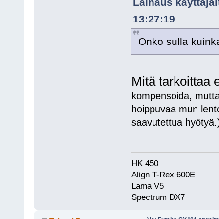
Lainaus käyttäjäl
13:27:19
Onko sulla kuink
Mitä tarkoittaa
kompensoida, mutta t
hoippuvaa mun lenton
saavutettua hyötyä.
HK 450
Align T-Rex 600E
Lama V5
Spectrum DX7