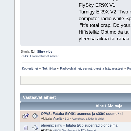
FlySky ER9X V1
Turnigy ER9X V2 "Two r
computer radio while S
"It's total crap. Do you
Hifistellä: Optimoida tai
yleensä aikaa tai rahaa 
Sivuja: [
1
]
Siirry ylös
Kaikki lukemattomat aiheet
Kopterit.net
»
Tekniikka
»
Radio-ohjaimet, servot, gyrot ja lisävarusteet
»
Fu
Vastaavat aiheet
Aihe / Aloittaja
OPAS: Futaba GY401 asennus ja säätö suomeksi
Aloittaja
Vispilä
«
1
2
»
Asetukset, säädöt ja vinkit
phoenix simu + futaba t9cp super radio ongelma
Aloittaja
vimpu
Simulaattorit ja PC-ohjelmat