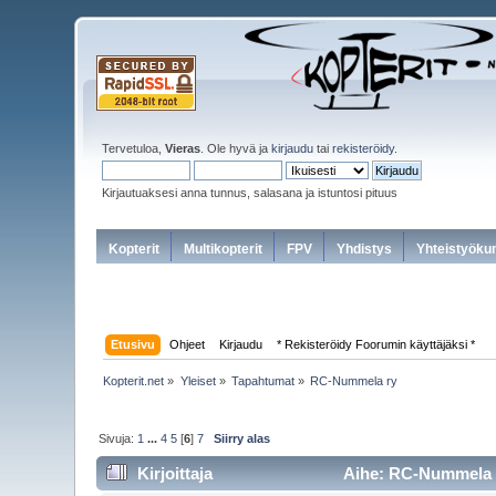
Tervetuloa,
Vieras
. Ole hyvä ja
kirjaudu
tai
rekisteröidy
.
Kirjautuaksesi anna tunnus, salasana ja istuntosi pituus
Kopterit
Multikopterit
FPV
Yhdistys
Yhteistyöku
Etusivu
Ohjeet
Kirjaudu
* Rekisteröidy Foorumin käyttäjäksi *
Kopterit.net
»
Yleiset
»
Tapahtumat
»
RC-Nummela ry
Sivuja:
1
...
4
5
[
6
]
7
Siirry alas
Kirjoittaja
Aihe: RC-Nummela r