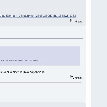
H_DefaultDomain_0&hash=item27c8b380d2#ht_1538wt_1163
Kirjattu
0&hash=item27c8b380d2#ht_1538wt_1163
kö sillä sitten kuinka paljon väliä....
Kirjattu