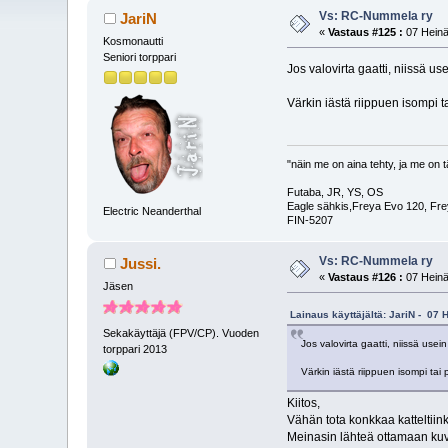
Vs: RC-Nummela ry
JariN
«
Vastaus #125 :
07 Heinä
Kosmonautti
Seniori torppari
Jos valovirta gaatti, niissä u
Värkin iästä riippuen isompi 
"näin me on aina tehty, ja me on t
Futaba, JR, YS, OS
Eagle sähkis,Freya Evo 120, Fre
Electric Neanderthal
FIN-5207
Vs: RC-Nummela ry
Jussi.
«
Vastaus #126 :
07 Heinä
Jäsen
Lainaus käyttäjältä: JariN - 07 
Sekakäyttäjä (FPV/CP). Vuoden
Jos valovirta gaatti, niissä use
torppari 2013
Värkin iästä riippuen isompi tai
Kiitos,
Vähän tota konkkaa katteltiin
Meinasin lähteä ottamaan kuva