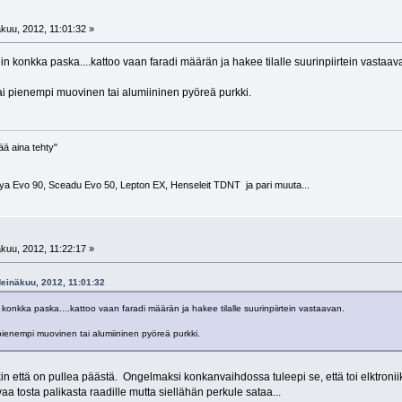
kuu, 2012, 11:01:32 »
sein konkka paska....kattoo vaan faradi määrän ja hakee tilalle suurinpiirtein vastaav
tai pienempi muovinen tai alumiininen pyöreä purkki.
ää aina tehty"
ya Evo 90, Sceadu Evo 50, Lepton EX, Henseleit TDNT ja pari muuta...
kuu, 2012, 11:22:17 »
Heinäkuu, 2012, 11:01:32
in konkka paska....kattoo vaan faradi määrän ja hakee tilalle suurinpiirtein vastaavan.
 pienempi muovinen tai alumiininen pyöreä purkki.
kin että on pullea päästä. Ongelmaksi konkanvaihdossa tuleepi se, että toi elktronii
a tosta palikasta raadille mutta siellähän perkule sataa...