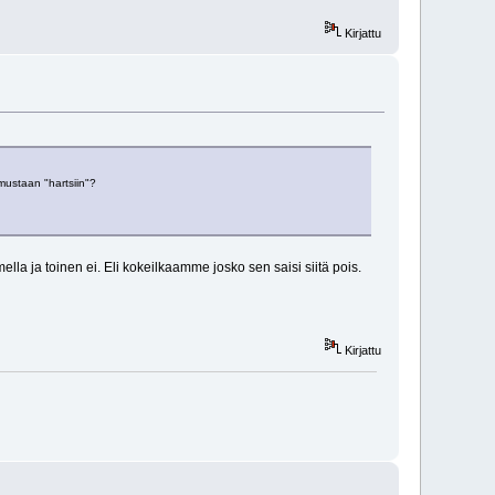
Kirjattu
mustaan "hartsiin"?
la ja toinen ei. Eli kokeilkaamme josko sen saisi siitä pois.
Kirjattu