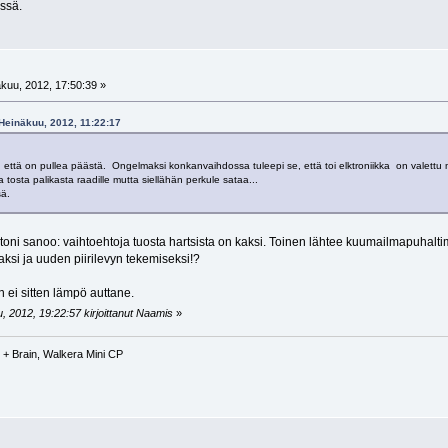
essä.
kuu, 2012, 17:50:39 »
 Heinäkuu, 2012, 11:22:17
n että on pullea päästä. Ongelmaksi konkanvaihdossa tuleepi se, että toi elktroniikka on valettu 
tosta palikasta raadille mutta siellähän perkule sataa...
sä.
i sanoo: vaihtoehtoja tuosta hartsista on kaksi. Toinen lähtee kuumailmapuhaltimel
ksi ja uuden piirilevyn tekemiseksi!?
n ei sitten lämpö auttane.
, 2012, 19:22:57 kirjoittanut Naamis
»
+ Brain, Walkera Mini CP