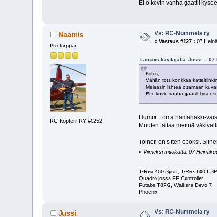
Ei o kovin vanha gaattii kyse
Vs: RC-Nummela ry
Naamis
«
Vastaus #127 :
07 Heinä
Pro torppari
Lainaus käyttäjältä: Jussi. - 07
Kiitos,
Vähän tota konkkaa katteltiinki
Meinasin lähteä ottamaan kuvaa 
Ei o kovin vanha gaattii kysees
Humm... oma hämähäkki-vaiston
RC-Kopterit RY #0252
Muuten taitaa mennä väkivalla
Toinen on sitten epoksi. Siihe
«
Viimeksi muokattu: 07 Heinäkuu
T-Rex 450 Sport, T-Rex 600 ESP 
Quadro jossa FF Controller
Futaba T8FG, Walkera Devo 7
Phoenix
Vs: RC-Nummela ry
Jussi.