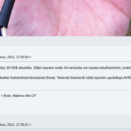
kuu, 2012, 17:05:59 »
 löytyy 30-50$ akselilla. Sitten taasen noita 4A versioita voi saada edullisemmin, josk
ikki mahdolliset kiinalaiset firmat. Tekevät ilmeisesti näitä epoxiin upotettuja AVRiä s
+ Brain, Walkera Mini CP
kuu, 2012, 17:35:51 »