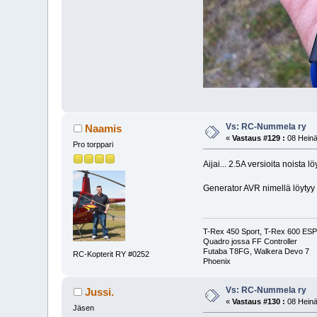
Vs: RC-Nummela ry
Naamis
«
Vastaus #129 :
08 Heinä
Pro torppari
Aijai... 2.5A versioita noista
Generator AVR nimellä löytyy ka
T-Rex 450 Sport, T-Rex 600 ESP 
Quadro jossa FF Controller
Futaba T8FG, Walkera Devo 7
RC-Kopterit RY #0252
Phoenix
Vs: RC-Nummela ry
Jussi.
«
Vastaus #130 :
08 Heinä
Jäsen