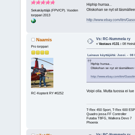
Hiphip hurraa...
Oliskohan se nyt sit täsmällee
Sekakäyttäjä (FPV/CP). Vuoden
torppari 2013
http://www.ebay.com/itm/Ga
Vs: RC-Nummela ry
Naamis
«
Vastaus #131 :
08 Heinä
Pro torppari
Lainaus käyttäjältä: Jussi. - 08
Hiphip hurraa...
Oliskohan se nyt sit täsmälleen 
http://www.ebay.com/itm/Gaso
Voipi olla. Mutta tuossa ei lue
RC-Kopterit RY #0252
T-Rex 450 Sport, T-Rex 600 ESP 
Quadro jossa FF Controller
Futaba T8FG, Walkera Devo 7
Phoenix
Vs: RC-Nummela ry