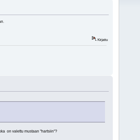
an.
Kirjattu
kka on valettu mustaan "hartsiin"?