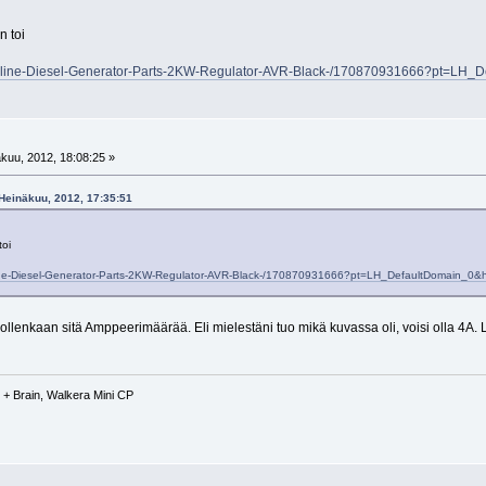
n toi
soline-Diesel-Generator-Parts-2KW-Regulator-AVR-Black-/170870931666?pt=L
kuu, 2012, 18:08:25 »
 Heinäkuu, 2012, 17:35:51
toi
line-Diesel-Generator-Parts-2KW-Regulator-AVR-Black-/170870931666?pt=LH_DefaultDomain_
 ollenkaan sitä Amppeerimäärää. Eli mielestäni tuo mikä kuvassa oli, voisi olla 4A. Lie
+ Brain, Walkera Mini CP