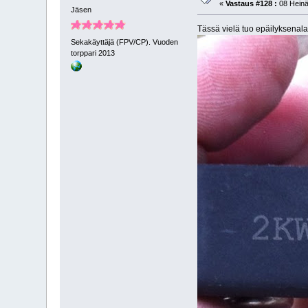
«
Vastaus #128 :
08 Heinä
Jäsen
Tässä vielä tuo epäilyksenal
Sekakäyttäjä (FPV/CP). Vuoden
torppari 2013