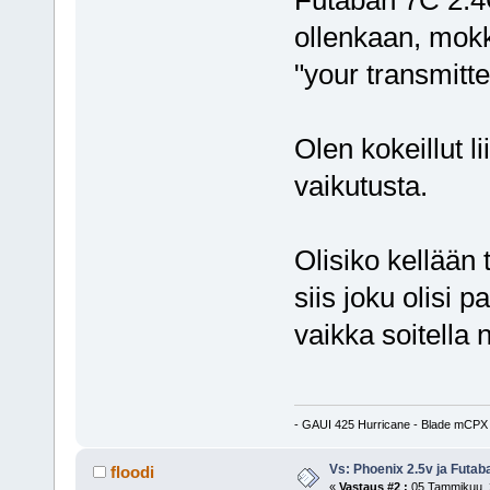
ollenkaan, mokk
"your transmitte
Olen kokeillut lii
vaikutusta.
Olisiko kellään
siis joku olisi
vaikka soitella n
- GAUI 425 Hurricane - Blade mCPX 
Vs: Phoenix 2.5v ja Futa
floodi
«
Vastaus #2 :
05 Tammikuu, 2