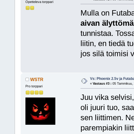
Opetteleva torppari
Mulla on Futaban
aivan älyttöm
tunnistaa. Toss
liitin, en tiedä
jos silä toimis
Vs: Phoenix 2.5v ja Futa
WSTR
«
Vastaus #3 :
05 Tammikuu, 2
Pro torppari
Juu vika selvisi
oli juuri tuo, s
sen liittimen. Ne
parempiakin lii