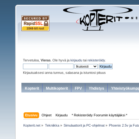
Tervetuloa,
Vieras
. Ole hyvä ja
kirjaudu
tai
rekisteröidy
.
Kirjautuaksesi anna tunnus, salasana ja istuntosi pituus
Kopterit
Multikopterit
FPV
Yhdistys
Yhteistyökumpp
Etusivu
Ohjeet
Kirjaudu
* Rekisteröidy Foorumin käyttäjäksi *
Kopterit.net
»
Tekniikka
»
Simulaattorit ja PC-ohjelmat
»
Phoenix 2.5v ja Fu