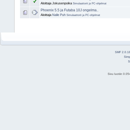
Aloittaja Jokusenpoika
Simulaattorit ja PC-ohjelmat
Phoenix 5.5 ja Futaba 10J ongelma..
Aloittaja
Nalle Puh
Simulaattorit ja PC-ohjelmat
SMF 2.0.1
Simp
S
Sivu luotiin 0.0