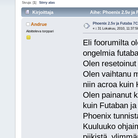
Sivuja: [
1
]
Siirry alas
Kirjoittaja
Aihe: Phoenix 2.5v ja
Phoenix 2.5v ja Futaba 7
Andrue
«
:
31 Lokakuu, 2010, 11:37:5
Aloitteleva torppari
Eli foorumilta ol
ongelmia futaba
Olen resetoinu
Olen vaihtanu m
niin acroa kuin 
Olen painanut ku
kuin Futaban ja
Phoenix tunnist
Kuuluuko ohjaim
piikistä, ylimmä