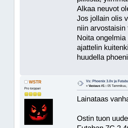
Alkaa neuvot o
Jos jollain olis
niin arvostaisin 
Noita ongelmia k
ajattelin kuiten
huudella phoeni
Vs: Phoenix 3.0v ja Futa
WSTR
«
Vastaus #1 :
05 Tammikuu, 2
Pro torppari
Lainataas vanhaa
Ostin tuon uude
Futaban 7C 2.4G