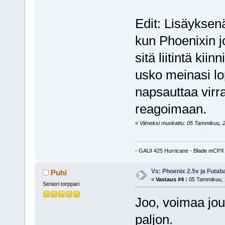
Edit: Lisäyksen
kun Phoenixin jo
sitä liitintä kii
usko meinasi lop
napsauttaa virra
reagoimaan.
«
Viimeksi muokattu: 05 Tammikuu, 2
- GAUI 425 Hurricane - Blade mCPX 
Vs: Phoenix 2.5v ja Futa
Puhi
«
Vastaus #4 :
05 Tammikuu, 2
Seniori torppari
Joo, voimaa jo
paljon.