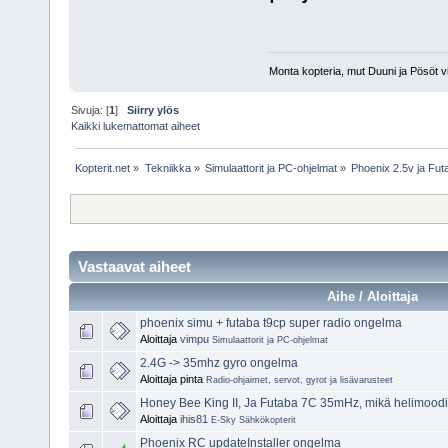
Monta kopteria, mut Duuni ja Pösöt vi
Sivuja: [
1
]
Siirry ylös
Kaikki lukemattomat aiheet
Kopterit.net
»
Tekniikka
»
Simulaattorit ja PC-ohjelmat
»
Phoenix 2.5v ja Fu
Vastaavat aiheet
Aihe / Aloittaja
phoenix simu + futaba t9cp super radio ongelma
Aloittaja
vimpu
Simulaattorit ja PC-ohjelmat
2.4G -> 35mhz gyro ongelma
Aloittaja pinta
Radio-ohjaimet, servot, gyrot ja lisävarusteet
Honey Bee King II, Ja Futaba 7C 35mHz, mikä helimood
Aloittaja
ihis81
E-Sky Sähkökopterit
Phoenix RC updateInstaller ongelma