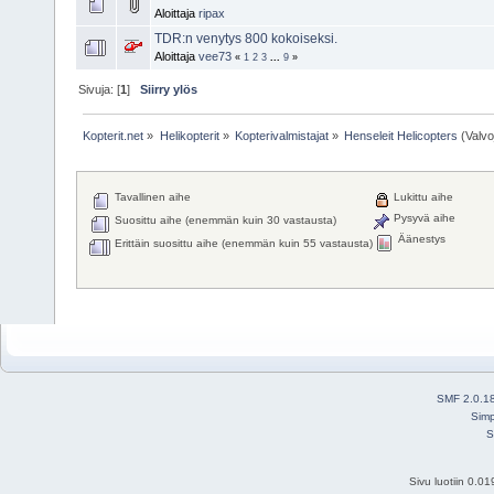
Aloittaja
ripax
TDR:n venytys 800 kokoiseksi.
Aloittaja
vee73
«
1
2
3
...
9
»
Sivuja: [
1
]
Siirry ylös
Kopterit.net
»
Helikopterit
»
Kopterivalmistajat
»
Henseleit Helicopters
(Valvo
Tavallinen aihe
Lukittu aihe
Pysyvä aihe
Suosittu aihe (enemmän kuin 30 vastausta)
Äänestys
Erittäin suosittu aihe (enemmän kuin 55 vastausta)
SMF 2.0.1
Simp
S
Sivu luotiin 0.0