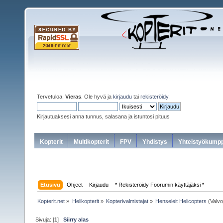
Tervetuloa,
Vieras
. Ole hyvä ja
kirjaudu
tai
rekisteröidy
.
Kirjautuaksesi anna tunnus, salasana ja istuntosi pituus
Kopterit
Multikopterit
FPV
Yhdistys
Yhteistyökumpp
Etusivu
Ohjeet
Kirjaudu
* Rekisteröidy Foorumin käyttäjäksi *
Kopterit.net
»
Helikopterit
»
Kopterivalmistajat
»
Henseleit Helicopters
(Valvo
Sivuja: [
1
]
Siirry alas