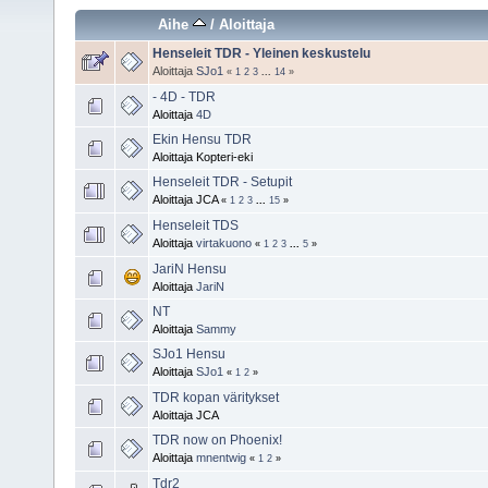
Aihe
/
Aloittaja
Henseleit TDR - Yleinen keskustelu
Aloittaja
SJo1
«
1
2
3
...
14
»
- 4D - TDR
Aloittaja
4D
Ekin Hensu TDR
Aloittaja Kopteri-eki
Henseleit TDR - Setupit
Aloittaja JCA
«
1
2
3
...
15
»
Henseleit TDS
Aloittaja
virtakuono
«
1
2
3
...
5
»
JariN Hensu
Aloittaja
JariN
NT
Aloittaja
Sammy
SJo1 Hensu
Aloittaja
SJo1
«
1
2
»
TDR kopan väritykset
Aloittaja JCA
TDR now on Phoenix!
Aloittaja
mnentwig
«
1
2
»
Tdr2