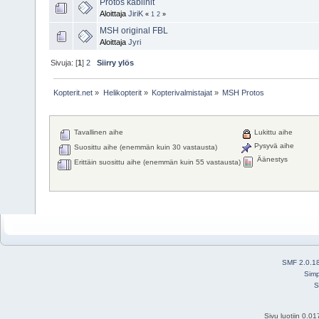
Protos kabiinit
Aloittaja
JiriK
«
1
2
»
MSH original FBL
Aloittaja
Jyri
Sivuja: [
1
]
2
Siirry ylös
Kopterit.net
»
Helikopterit
»
Kopterivalmistajat
»
MSH Protos
Tavallinen aihe
Lukittu aihe
Pysyvä aihe
Suosittu aihe (enemmän kuin 30 vastausta)
Äänestys
Erittäin suosittu aihe (enemmän kuin 55 vastausta)
SMF 2.0.1
Simp
S
Sivu luotiin 0.0