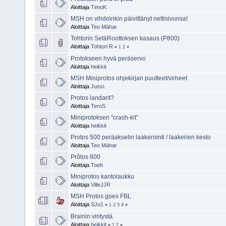
Aloittaja
TimoK
MSH on vihdoinkin päivittänyt nettisivunsa!
Aloittaja
Teo Mähar
Tohtorin SetäRoottoksen kasaus (P800)
Aloittaja
Tohtori R
«
1
2
»
Protokseen hyvä peräservo
Aloittaja
heikkit
MSH Miniprotos ohjekirjan puutteet/virheet
Aloittaja
Jussi.
Protos landarit?
Aloittaja
TeroS
Miniprotoksen "crash-kit"
Aloittaja
heikkit
Protos 500 peräakselin laakerointi / laakerien kesto
Aloittaja
Teo Mähar
Prôtos 800
Aloittaja
Toeh
Miniprotos kantolaukku
Aloittaja
VilleJJR
MSH Protos goes FBL
Aloittaja
SJo1
«
1
2
3
4
»
Brainin viritystä.
Aloittaja
heikkit
«
1
2
»