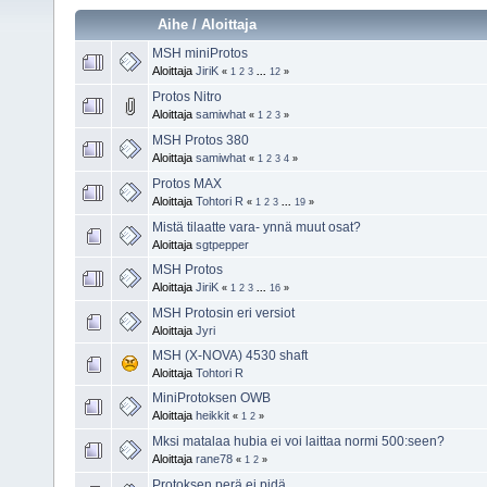
Aihe
/
Aloittaja
MSH miniProtos
Aloittaja
JiriK
«
1
2
3
...
12
»
Protos Nitro
Aloittaja
samiwhat
«
1
2
3
»
MSH Protos 380
Aloittaja
samiwhat
«
1
2
3
4
»
Protos MAX
Aloittaja
Tohtori R
«
1
2
3
...
19
»
Mistä tilaatte vara- ynnä muut osat?
Aloittaja
sgtpepper
MSH Protos
Aloittaja
JiriK
«
1
2
3
...
16
»
MSH Protosin eri versiot
Aloittaja
Jyri
MSH (X-NOVA) 4530 shaft
Aloittaja
Tohtori R
MiniProtoksen OWB
Aloittaja
heikkit
«
1
2
»
Mksi matalaa hubia ei voi laittaa normi 500:seen?
Aloittaja
rane78
«
1
2
»
Protoksen perä ei pidä