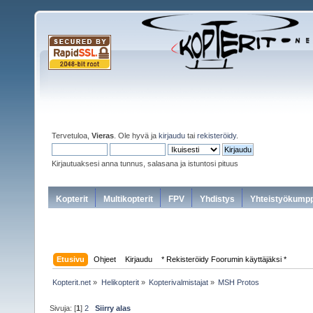
Tervetuloa,
Vieras
. Ole hyvä ja
kirjaudu
tai
rekisteröidy
.
Kirjautuaksesi anna tunnus, salasana ja istuntosi pituus
Kopterit
Multikopterit
FPV
Yhdistys
Yhteistyökumpp
Etusivu
Ohjeet
Kirjaudu
* Rekisteröidy Foorumin käyttäjäksi *
Kopterit.net
»
Helikopterit
»
Kopterivalmistajat
»
MSH Protos
Sivuja: [
1
]
2
Siirry alas