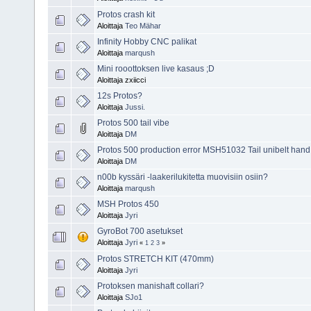
Protos crash kit
Aloittaja
Teo Mähar
Infinity Hobby CNC palikat
Aloittaja
marqush
Mini rooottoksen live kasaus ;D
Aloittaja zxiicci
12s Protos?
Aloittaja
Jussi.
Protos 500 tail vibe
Aloittaja
DM
Protos 500 production error MSH51032 Tail unibelt hand
Aloittaja
DM
n00b kyssäri -laakerilukitetta muovisiin osiin?
Aloittaja
marqush
MSH Protos 450
Aloittaja
Jyri
GyroBot 700 asetukset
Aloittaja
Jyri
«
1
2
3
»
Protos STRETCH KIT (470mm)
Aloittaja
Jyri
Protoksen manishaft collari?
Aloittaja
SJo1