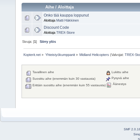
Aihe
/
Aloittaja
Onko tää kauppa loppunut
Aloittaja
Matti Häkkinen
Discount Code
Aloittaja
TREX-Store
Sivuja: [
1
]
Siirry ylös
Kopterit.net
»
Yhteistyökumppanit
»
Midland Helicopters
(Valvojat:
TREX-Sto
Tavallinen aihe
Lukittu aihe
Pysyvä aihe
Suosittu aihe (enemmän kuin 30 vastausta)
Äänestys
Erittäin suosittu aihe (enemmän kuin 55 vastausta)
SMF 2.0.1
Simp
S