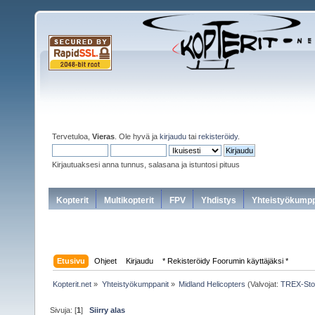
Tervetuloa,
Vieras
. Ole hyvä ja
kirjaudu
tai
rekisteröidy
.
Kirjautuaksesi anna tunnus, salasana ja istuntosi pituus
Kopterit
Multikopterit
FPV
Yhdistys
Yhteistyökumpp
Etusivu
Ohjeet
Kirjaudu
* Rekisteröidy Foorumin käyttäjäksi *
Kopterit.net
»
Yhteistyökumppanit
»
Midland Helicopters
(Valvojat:
TREX-Sto
Sivuja: [
1
]
Siirry alas