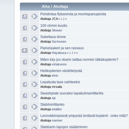
Aihe
/
Aloittaja
Pohdintaa flybareista ja monilapanupeista
Aloittaja JCA
«
1
2
»
100 ohmin kuutio
Aloittaja
Slowari
Sukeltava drone
Aloittaja
Sormunen
Painelaakeri ja sen rasvaus
Aloittaja
Hayabusa
«
1
2
3
»
Miten käy jos vbarin laittaa normiin lätkäkopteriin?
Aloittaja
virtakuono
Helikopterien värähtelyistä
Aloittaja
elvis
Lepatusta taas vaihteeksi
Aloittaja mrsaila
Swashplate suoraksi lapakulmamittarilla
Aloittaja
njs
Stabilointitanko
Aloittaja
totalitor
Lennokkimaisesti ympyrää lentävät kopterit - onko niitä?
Aloittaja
mariner
Stabbarin lapojen säätäminen