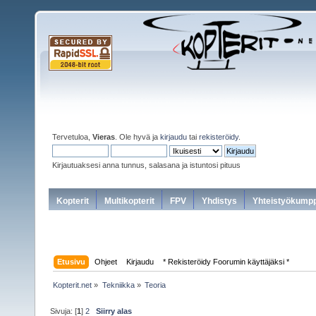
Tervetuloa,
Vieras
. Ole hyvä ja
kirjaudu
tai
rekisteröidy
.
Kirjautuaksesi anna tunnus, salasana ja istuntosi pituus
Kopterit
Multikopterit
FPV
Yhdistys
Yhteistyökumpp
Etusivu
Ohjeet
Kirjaudu
* Rekisteröidy Foorumin käyttäjäksi *
Kopterit.net
»
Tekniikka
»
Teoria
Sivuja: [
1
]
2
Siirry alas