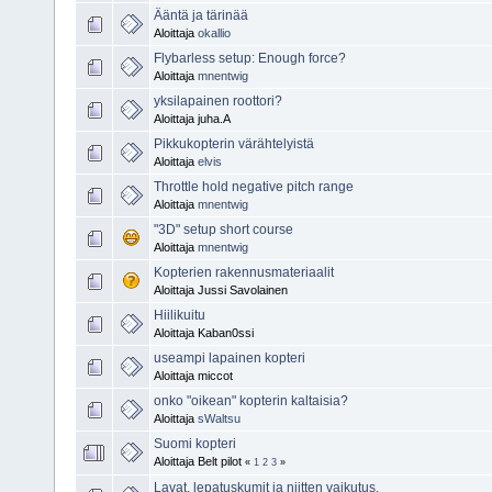
Ääntä ja tärinää
Aloittaja
okallio
Flybarless setup: Enough force?
Aloittaja
mnentwig
yksilapainen roottori?
Aloittaja juha.A
Pikkukopterin värähtelyistä
Aloittaja
elvis
Throttle hold negative pitch range
Aloittaja
mnentwig
"3D" setup short course
Aloittaja
mnentwig
Kopterien rakennusmateriaalit
Aloittaja Jussi Savolainen
Hiilikuitu
Aloittaja Kaban0ssi
useampi lapainen kopteri
Aloittaja miccot
onko "oikean" kopterin kaltaisia?
Aloittaja
sWaltsu
Suomi kopteri
Aloittaja Belt pilot
«
1
2
3
»
Lavat, lepatuskumit ja niitten vaikutus.