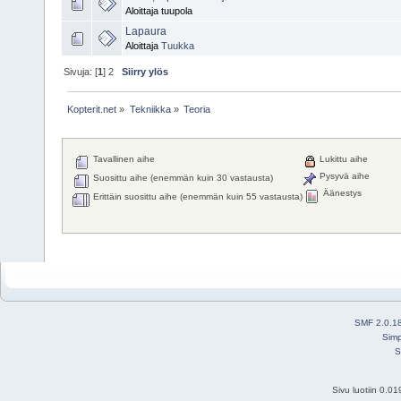
Aloittaja tuupola
Lapaura
Aloittaja
Tuukka
Sivuja: [
1
]
2
Siirry ylös
Kopterit.net
»
Tekniikka
»
Teoria
Tavallinen aihe
Lukittu aihe
Pysyvä aihe
Suosittu aihe (enemmän kuin 30 vastausta)
Äänestys
Erittäin suosittu aihe (enemmän kuin 55 vastausta)
SMF 2.0.1
Simp
S
Sivu luotiin 0.0