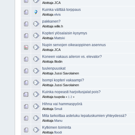
Aloittaja JCA
Kuinka välttää torppaus
Aloittaja
elvis
pakkanen?
Aloittaja wille.h
Kopteri ylösalaisin kysymys
Aloittaja
Mattski
Nupin servojen oikeaoppinen asennus
Aloittaja JCA
Koneen vakaus aileron vs. elevator?
Aloittaja Illodin
tuulenpuuskat
Aloittaja Jussi Savolainen
Isompi kopteri vakaampi?
Aloittaja Jussi Savolainen
Kuinka nopeasti harjoitusjalat pois?
Aloittaja tuupola
«
1
2
»
Hihna vai hammaspyörä
Aloittaja
Smuli
Mita tarkoittaa asteluku lepatuskumien yhteydessä?
Aloittaja
Manu
Kytkimen toiminta
Aloittaja
floodi