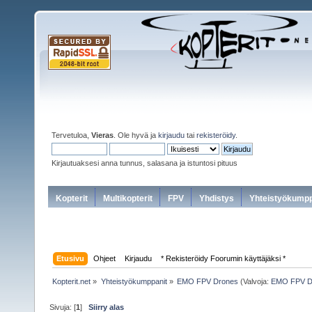
Tervetuloa,
Vieras
. Ole hyvä ja
kirjaudu
tai
rekisteröidy
.
Kirjautuaksesi anna tunnus, salasana ja istuntosi pituus
Kopterit
Multikopterit
FPV
Yhdistys
Yhteistyökumpp
Etusivu
Ohjeet
Kirjaudu
* Rekisteröidy Foorumin käyttäjäksi *
Kopterit.net
»
Yhteistyökumppanit
»
EMO FPV Drones
(Valvoja:
EMO FPV D
Sivuja: [
1
]
Siirry alas