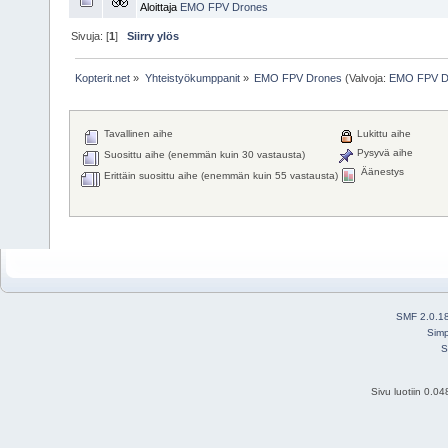
Aloittaja
EMO FPV Drones
Sivuja: [
1
]
Siirry ylös
Kopterit.net
»
Yhteistyökumppanit
»
EMO FPV Drones
(Valvoja:
EMO FPV D
Tavallinen aihe
Lukittu aihe
Pysyvä aihe
Suosittu aihe (enemmän kuin 30 vastausta)
Äänestys
Erittäin suosittu aihe (enemmän kuin 55 vastausta)
SMF 2.0.1
Simp
S
Sivu luotiin 0.0