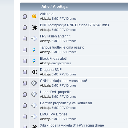
Aihe
/
Aloittaja
Akku ale!
Aloittaja
EMO FPV Drones
BNF Toothpick ja PNP Diatone GTR548 mk3
Aloittaja
EMO FPV Drones
FPV lasien antennit
Aloittaja
EMO FPV Drones
Tarjous tuotteille oma osasto
Aloittaja
EMO FPV Drones
Black Friday alet!
Aloittaja
emofpvdrones
Dragana BNF
Aloittaja
EMO FPV Drones
CNHL akkuja taas varastossa!
Aloittaja
EMO FPV Drones
Uudet DAL propellit
Aloittaja
EMO FPV Drones
Gemfan propellit nyt valikoimissa!
Aloittaja
EMO FPV Drones
EMO FPV Drones
Aloittaja
EMO FPV Drones
Xibi - Todella vikkelä 3" FPV racing drone