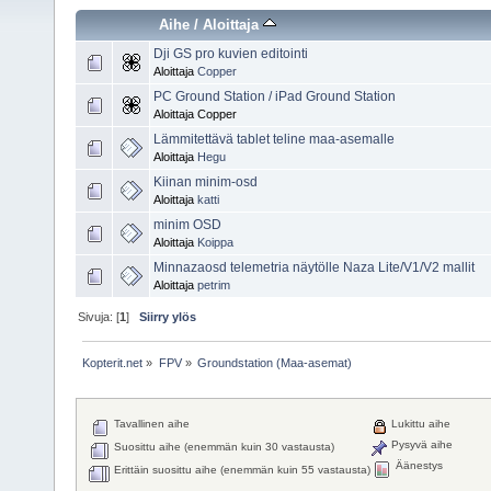
Aihe
/
Aloittaja
Dji GS pro kuvien editointi
Aloittaja
Copper
PC Ground Station / iPad Ground Station
Aloittaja Copper
Lämmitettävä tablet teline maa-asemalle
Aloittaja
Hegu
Kiinan minim-osd
Aloittaja
katti
minim OSD
Aloittaja
Koippa
Minnazaosd telemetria näytölle Naza Lite/V1/V2 mallit
Aloittaja
petrim
Sivuja: [
1
]
Siirry ylös
Kopterit.net
»
FPV
»
Groundstation (Maa-asemat)
Tavallinen aihe
Lukittu aihe
Pysyvä aihe
Suosittu aihe (enemmän kuin 30 vastausta)
Äänestys
Erittäin suosittu aihe (enemmän kuin 55 vastausta)