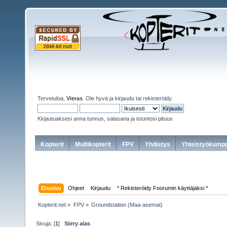
Tervetuloa,
Vieras
. Ole hyvä ja
kirjaudu
tai
rekisteröidy
.
Kirjautuaksesi anna tunnus, salasana ja istuntosi pituus
Kopterit
Multikopterit
FPV
Yhdistys
Yhteistyökumpp
Etusivu
Ohjeet
Kirjaudu
* Rekisteröidy Foorumin käyttäjäksi *
Kopterit.net
»
FPV
»
Groundstation (Maa-asemat)
Sivuja: [
1
]
Siirry alas