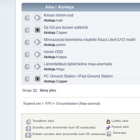
Aihe
/
Aloittaja
Kiinan minim-osd
Aloittaja
katti
Dji GS pro kuvien editointi
Aloittaja
Copper
Minnazaosd telemetria näytölle Naza Lite/V1/V2 mallit
Aloittaja
petrim
minim OSD
Aloittaja
Koippa
Lämmitettävä tablet teline maa-asemalle
Aloittaja
Hegu
PC Ground Station / iPad Ground Station
Aloittaja Copper
Sivuja: [
1
]
Siirry ylös
Kopterit.net
»
FPV
»
Groundstation (Maa-asemat)
Tavallinen aihe
Lukittu aihe
Pysyvä aihe
Suosittu aihe (enemmän kuin 30 vastausta)
Äänestys
Erittäin suosittu aihe (enemmän kuin 55 vastausta)