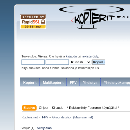
Tervetuloa,
Vieras
. Ole hyvä ja
kirjaudu
tai
rekisteröidy
.
Kirjautuaksesi anna tunnus, salasana ja istuntosi pituus
Kopterit
Multikopterit
FPV
Yhdistys
Yhteistyökumpp
Etusivu
Ohjeet
Kirjaudu
* Rekisteröidy Foorumin käyttäjäksi *
Kopterit.net
»
FPV
»
Groundstation (Maa-asemat)
Sivuja: [
1
]
Siirry alas