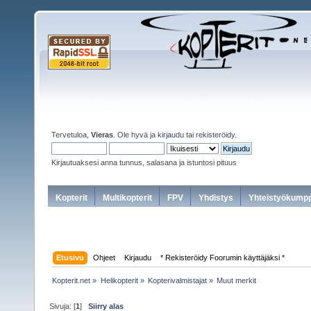
Tervetuloa,
Vieras
. Ole hyvä ja
kirjaudu
tai
rekisteröidy
.
Kirjautuaksesi anna tunnus, salasana ja istuntosi pituus
Kopterit
Multikopterit
FPV
Yhdistys
Yhteistyökumpp
Etusivu
Ohjeet
Kirjaudu
* Rekisteröidy Foorumin käyttäjäksi *
Kopterit.net
»
Helikopterit
»
Kopterivalmistajat
»
Muut merkit
Sivuja: [
1
]
Siirry alas