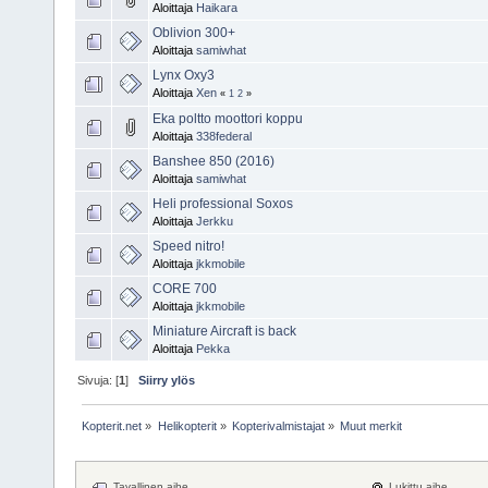
Aloittaja
Haikara
Oblivion 300+
Aloittaja
samiwhat
Lynx Oxy3
Aloittaja
Xen
«
1
2
»
Eka poltto moottori koppu
Aloittaja
338federal
Banshee 850 (2016)
Aloittaja
samiwhat
Heli professional Soxos
Aloittaja
Jerkku
Speed nitro!
Aloittaja
jkkmobile
CORE 700
Aloittaja
jkkmobile
Miniature Aircraft is back
Aloittaja
Pekka
Sivuja: [
1
]
Siirry ylös
Kopterit.net
»
Helikopterit
»
Kopterivalmistajat
»
Muut merkit
Tavallinen aihe
Lukittu aihe