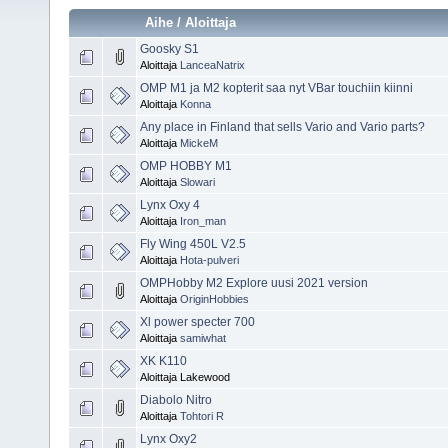
Aihe
/
Aloittaja
Goosky S1
Aloittaja
LanceaNatrix
OMP M1 ja M2 kopterit saa nyt VBar touchiin kiinni
Aloittaja
Konna
Any place in Finland that sells Vario and Vario parts?
Aloittaja
MickeM
OMP HOBBY M1
Aloittaja
Slowari
Lynx Oxy 4
Aloittaja
Iron_man
Fly Wing 450L V2.5
Aloittaja
Hota-pulveri
OMPHobby M2 Explore uusi 2021 version
Aloittaja
OriginHobbies
Xl power specter 700
Aloittaja
samiwhat
XK K110
Aloittaja Lakewood
Diabolo Nitro
Aloittaja
Tohtori R
Lynx Oxy2