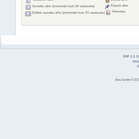
Pysyvä aihe
Suosittu aihe (enemmän kuin 30 vastausta)
Äänestys
Erittäin suosittu aihe (enemmän kuin 55 vastausta)
SMF 2.0.1
Simp
S
Sivu luotiin 0.0