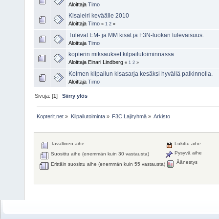
Aloittaja
Timo
Kisaleiri keväälle 2010
Aloittaja
Timo
«
1
2
»
Tulevat EM- ja MM kisat ja F3N-luokan tulevaisuus.
Aloittaja
Timo
kopterin miksaukset kilpailutoiminnassa
Aloittaja Einari Lindberg
«
1
2
»
Kolmen kilpailun kisasarja kesäksi hyvällä palkinnolla.
Aloittaja
Timo
Sivuja: [
1
]
Siirry ylös
Kopterit.net
»
Kilpailutoiminta
»
F3C Lajiryhmä
»
Arkisto
Tavallinen aihe
Lukittu aihe
Pysyvä aihe
Suosittu aihe (enemmän kuin 30 vastausta)
Äänestys
Erittäin suosittu aihe (enemmän kuin 55 vastausta)