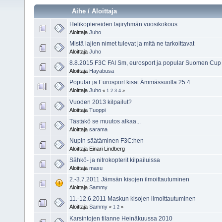
Aihe
/
Aloittaja
Helikoptereiden lajiryhmän vuosikokous
Aloittaja
Juho
Mistä lajien nimet tulevat ja mitä ne tarkoittavat
Aloittaja
Juho
8.8.2015 F3C FAI Sm, eurosport ja popular Suomen Cup
Aloittaja
Hayabusa
Popular ja Eurosport kisat Ämmässuolla 25.4
Aloittaja
Juho
«
1
2
3
4
»
Vuoden 2013 kilpailut?
Aloittaja
Tuoppi
Tästäkö se muutos alkaa...
Aloittaja
sarama
Nupin säätäminen F3C:hen
Aloittaja Einari Lindberg
Sähkö- ja nitrokopterit kilpailuissa
Aloittaja
masu
2.-3.7.2011 Jämsän kisojen ilmoittautuminen
Aloittaja
Sammy
11.-12.6.2011 Maskun kisojen ilmoittautuminen
Aloittaja
Sammy
«
1
2
»
Karsintojen tilanne Heinäkuussa 2010