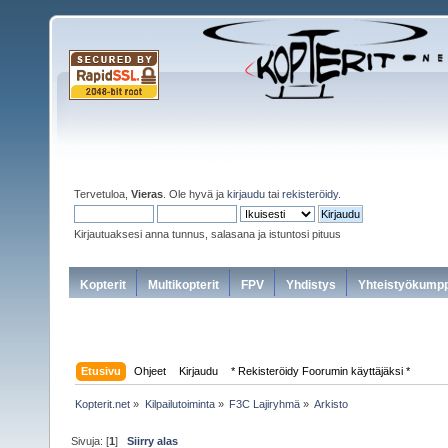
Tervetuloa,
Vieras
. Ole hyvä ja
kirjaudu
tai
rekisteröidy
.
Kirjautuaksesi anna tunnus, salasana ja istuntosi pituus
Kopterit
Multikopterit
FPV
Yhdistys
Yhteistyökumpp
Etusivu
Ohjeet
Kirjaudu
* Rekisteröidy Foorumin käyttäjäksi *
Kopterit.net
»
Kilpailutoiminta
»
F3C Lajiryhmä
»
Arkisto
Sivuja: [
1
]
Siirry alas