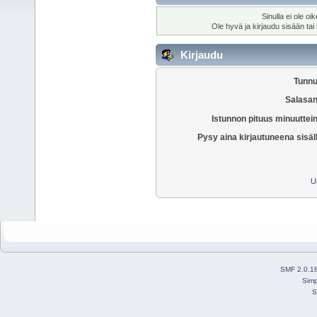
Sinulla ei ole oi
Ole hyvä ja kirjaudu sisään tai
Kirjaudu
Tunnu
Salasan
Istunnon pituus minuuttei
Pysy aina kirjautuneena sisäl
U
SMF 2.0.1
Simp
S