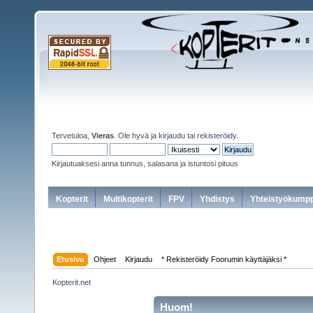
Tervetuloa,
Vieras
. Ole hyvä ja
kirjaudu
tai
rekisteröidy
.
Kirjautuaksesi anna tunnus, salasana ja istuntosi pituus
Kopterit
Multikopterit
FPV
Yhdistys
Yhteistyökumpp
Etusivu
Ohjeet
Kirjaudu
* Rekisteröidy Foorumin käyttäjäksi *
Kopterit.net
Huom!