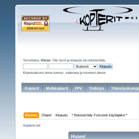
Tervetuloa,
Vieras
. Ole hyvä ja
kirjaudu
tai
rekisteröidy
.
Kirjautuaksesi anna tunnus, salasana ja istuntosi pituus
Kopterit
Multikopterit
FPV
Yhdistys
Yhteistyökumpp
Etusivu
Ohjeet
Kirjaudu
* Rekisteröidy Foorumin käyttäjäksi *
Kopterit.net
Huom!