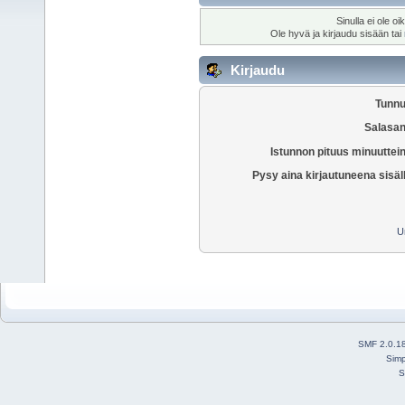
Sinulla ei ole oi
Ole hyvä ja kirjaudu sisään tai
Kirjaudu
Tunnu
Salasan
Istunnon pituus minuuttei
Pysy aina kirjautuneena sisäl
U
SMF 2.0.1
Simp
S